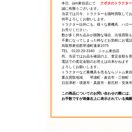
本日、jam東伯店にて
クボタのトラクター 
誠に有難うございます。
当店では只今、トラクターを随時買取して
何卒よろしくお願いします。
トラクター以外にも、様々な農機具、ハロ
お売りください。
数が多く持ち込みが困難な場合、出張買取
不要になってしまった時などお気軽にお電
烏取県東伯郡琴浦町逢束1075
TEL 0120-20-3340 ジャム東伯店
尚、当店ではお品を確認の上、査定金額を
電話での査定金額のお答えは出来かねます
よろしくお願いします。
トラクターなど農機具を売るならジャム東
重点買取地域 琴浦町・倉吉市・三朝町・
日吉津村・境港市・真庭市・新庄村・安来
この商品についてのお問い合わせの際には
お手数ですが画像右上に表示されている掲