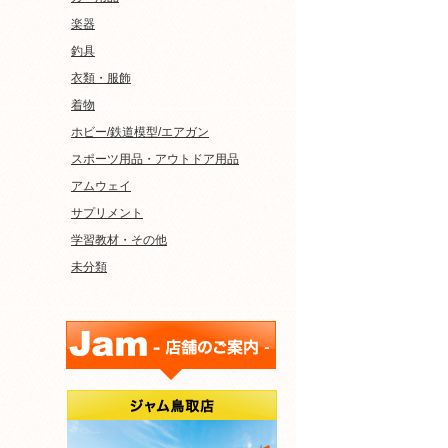
楽器
釣具
衣類・服飾
着物
ホビー/鉄道模型/エアガン
スポーツ用品・アウトドア用品
アムウェイ
サプリメント
学習教材・その他
未分類