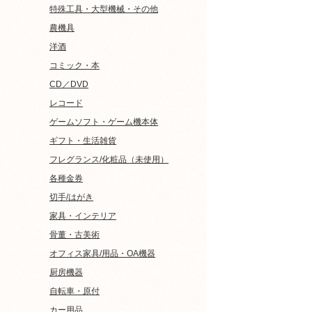
特殊工具・大型機械・その他
農機具
洋酒
コミック・本
CD／DVD
レコード
ゲームソフト・ゲーム機本体
ギフト・生活雑貨
フレグランス/化粧品（未使用）
各種金券
切手/はがき
家具・インテリア
骨董・古美術
オフィス家具/用品・OA機器
厨房機器
自転車・原付
カー用品