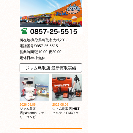
所在地/鳥取県鳥取市大杙201-1
電話番号/0857-25-5515
営業時間/朝10:00-夜20:00
定休日/年中無休
ジャム鳥取店 最新買取実績
2026.08.08
2026.08.08
ジャム鳥取
ジャム鳥取店|HILTI
店|Nintendo ファミ
ヒルティ PM30-M ...
リーコンピ ...