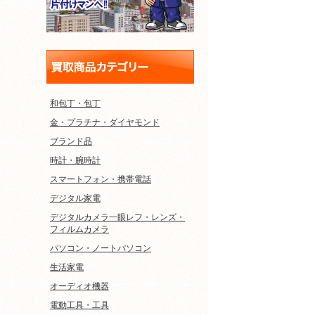
和包丁・包丁
金・プラチナ・ダイヤモンド
ブランド品
時計・腕時計
スマートフォン・携帯電話
デジタル家電
デジタルカメラ一眼レフ・レンズ・
フィルムカメラ
パソコン・ノートパソコン
生活家電
オーディオ機器
電動工具・工具