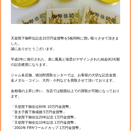
天皇陛下御即位記念10万円金貨幣を5枚同時に買い取りさせて頂きま
した。
誠にありがとうございます。
平成2年に発行された、表に鳳凰と瑞雲がデザインされた純金(K24)製
の記念硬貨になります。
ジャム各店舗、徳治郎買取センターでは、お客様の大切な記念金貨、
金メダル・コイン、大判・小判などを買取させて頂いております。
金相場の上昇に伴い、当店では額面以上での買取が可能になっており
ます。
「天皇陛下御在位60年 10万円金貨幣」
「皇太子殿下御成婚 5万円金貨幣」
「天皇陛下御在位20年記念 1万円金貨幣」
「天皇陛下御在位10年記念 1万円金貨幣」
「2002年 FIFAワールドカップ 1万円金貨幣」