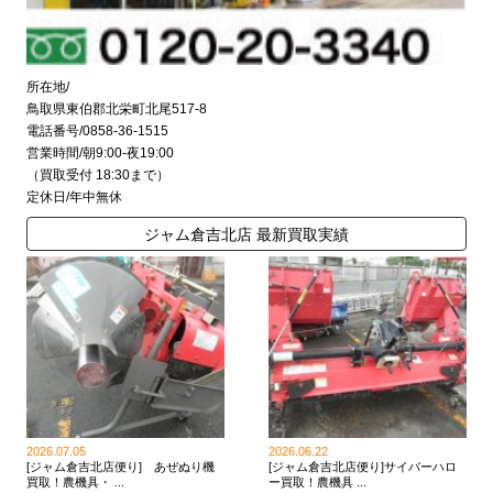
所在地/
鳥取県東伯郡北栄町北尾517-8
電話番号/0858-36-1515
営業時間/朝9:00-夜19:00
（買取受付 18:30まで）
定休日/年中無休
ジャム倉吉北店 最新買取実績
2026.07.05
2026.06.22
[ジャム倉吉北店便り] あぜぬり機
[ジャム倉吉北店便り]サイバーハロ
買取！農機具・ ...
ー買取！農機具 ...