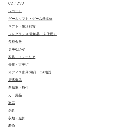
CD／DVD
レコード
ゲームソフト・ゲーム機本体
ギフト・生活雑貨
フレグランス/化粧品（未使用）
各種金券
切手/はがき
家具・インテリア
骨董・古美術
オフィス家具/用品・OA機器
厨房機器
自転車・原付
カー用品
楽器
釣具
衣類・服飾
着物