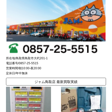
所在地/鳥取県鳥取市大杙201-1
電話番号/0857-25-5515
営業時間/朝10:00-夜20:00
定休日/年中無休
ジャム鳥取店 最新買取実績