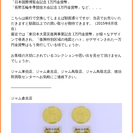
「日本国際博覧会記念 1万円金貨幣」
「長野五輪冬季競技大会記念 1万円金貨幣」など、、、。
こちらは銀行で交換してしまえば額面通りですが、当店でお売りいた
だきますと額面以上での買い取りが期待できます。（2015年8月現
在）
最近では「東日本大震災復興事業記念 1万円金貨幣」が様々なデザイ
ンで発表され、「復興特別区域の地図とハト」がデザインされた一万
円金貨幣はもう発行している頃でしょうか。
お客様の大切にされているコレクションや思い出を見せて頂けません
でしょうか。
ジャム東伯店、ジャム倉吉店、ジャム鳥取店、ジャム鳥取北店、徳治
郎買取センターへお気軽にご連絡下さい。
———————————-
ジャム倉吉店