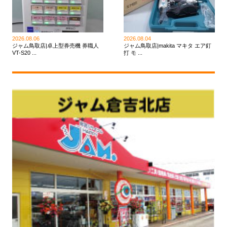
2026.08.06
2026.08.04
ジャム鳥取店|卓上型券売機 券職人
ジャム鳥取店|makita マキタ エア釘
VT-S20 ...
打 モ ...