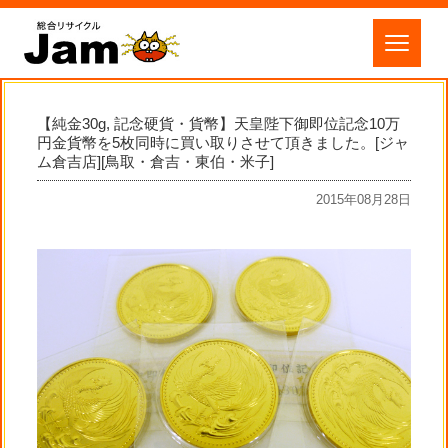
【純金30g, 記念硬貨・貨幣】天皇陛下御即位記念10万
円金貨幣を5枚同時に買い取りさせて頂きました。[ジャ
ム倉吉店][鳥取・倉吉・東伯・米子]
2015年08月28日