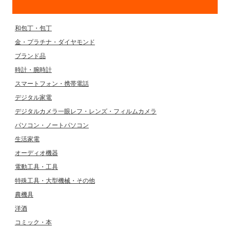
和包丁・包丁
金・プラチナ・ダイヤモンド
ブランド品
時計・腕時計
スマートフォン・携帯電話
デジタル家電
デジタルカメラ一眼レフ・レンズ・フィルムカメラ
パソコン・ノートパソコン
生活家電
オーディオ機器
電動工具・工具
特殊工具・大型機械・その他
農機具
洋酒
コミック・本