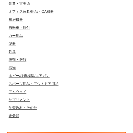
骨董・古美術
オフィス家具/用品・OA機器
厨房機器
自転車・原付
カー用品
楽器
釣具
衣類・服飾
着物
ホビー/鉄道模型/エアガン
スポーツ用品・アウトドア用品
アムウェイ
サプリメント
学習教材・その他
未分類