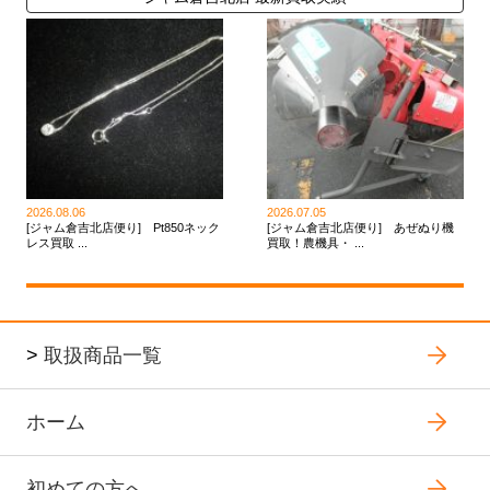
2026.08.06
2026.07.05
[ジャム倉吉北店便り] Pt850ネック
[ジャム倉吉北店便り] あぜぬり機
レス買取 ...
買取！農機具・ ...
>
取扱商品一覧
ホーム
初めての方へ