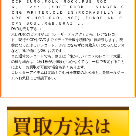
ＯＣＫ，ＥＵＲＯ，ＦＯＬＫ ＲＯＣＫ，ＰＵＢ ＲＯＣ
Ｋ，．．．ｅｔｃ．），ＳＯＦＴ ＲＯＣＫ， ＳＩＮＧＥＲ Ｓ
ＯＮＧ ＷＲＩＴＥＲ，ＯＬＤＩＥＳ（ＲＯＣＫＡＢＩＬＬＹ，Ｓ
ＵＲＦＩＮ’，ＨＯＴ ＲＯＤ，ＩＮＳＴ），ＥＵＲＯＰＩＡＮ Ｐ
ＯＰＳ，ＳＯＵＬ，Ｒ＆Ｂ，ＢＲＡＺＩＬ，
DVDお売り下さい
未DVD化のビデオやLD（レーザーディスク）から、レアなレコー
ド、現行のCDやDVDまでメディア全般を積極的に買取致します。廃
盤になった珍しいレコード、DVDにならずにお蔵入りになったビデオ
など、逸品物にも強いお店です。
また通常のレコードでも、例えば「懐かしいアニメのレコード大量」
の様な場合は、1枚1枚がお値段がつかなくても、一括で査定すること
により、お買取が可能が場合も多くあります。
コレクターアイテムは勿論！ご処分を前提のお客様も、是非一度ジャ
ムへお気軽にご相談下さい。