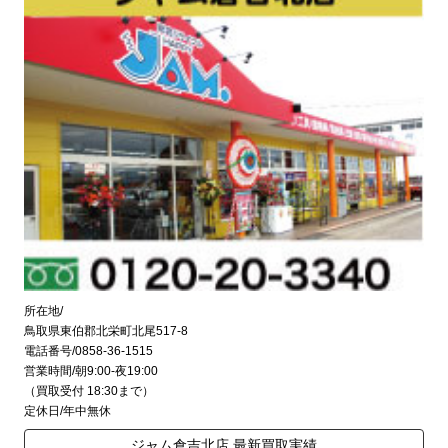
所在地/
鳥取県東伯郡北栄町北尾517-8
電話番号/0858-36-1515
営業時間/朝9:00-夜19:00
（買取受付 18:30まで）
定休日/年中無休
ジャム倉吉北店 最新買取実績