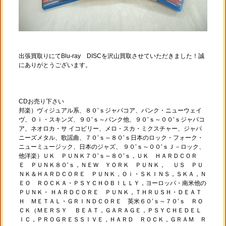
出張買取りにてBlu-ray DISCを沢山買取させていただきました！誠
にありがとうございます。
CDお売り下さい
邦楽）ヴィジュアル系、８０’ｓジャパコア、パンク・ニューウェイ
ヴ、Ｏｉ・スキンズ、９０’ｓ～パンク他、９０’ｓ～００’ｓジャパコ
ア、ネオロカ・サ イコビリー、メロ・スカ・ミクスチャー、ジャパ
ニーズメタル、歌謡曲、７０’ｓ～８０’ｓ日本のロック・フォーク・
ニューミュージック、日本のジャズ、 ９０’ｓ～００’ｓＪ－ロック、
他洋楽）ＵＫ ＰＵＮＫ７０’ｓ～８０’ｓ，ＵＫ ＨＡＲＤＣＯＲ
Ｅ ＰＵＮＫ８０’ｓ，ＮＥＷ ＹＯＲＫ ＰＵＮＫ， ＵＳ ＰＵ
ＮＫ＆ＨＡＲＤＣＯＲＥ ＰＵＮＫ，Ｏｉ・ＳＫＩＮＳ，ＳＫＡ，Ｎ
ＥＯ ＲＯＣＫＡ・ＰＳＹＣＨＯＢＩＬＬＹ，ヨーロッパ・南米他の
ＰＵＮＫ・ ＨＡＲＤＣＯＲＥ ＰＵＮＫ，ＴＨＲＵＳＨ・ＤＥＡＴ
Ｈ ＭＥＴＡＬ・ＧＲＩＮＤＣＯＲＥ 英米６０’ｓ～７０’ｓ ＲＯ
ＣＫ（ＭＥＲＳＹ ＢＥＡＴ，ＧＡＲＡＧＥ，ＰＳＹＣＨＥＤＥＬ
ＩＣ，ＰＲＯＧＲＥＳＳＩＶＥ，ＨＡＲＤ ＲＯＣＫ，ＧＲＡＭ Ｒ