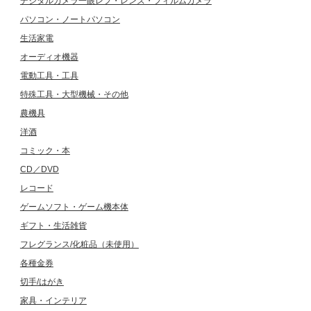
デジタルカメラ一眼レフ・レンズ・フィルムカメラ
パソコン・ノートパソコン
生活家電
オーディオ機器
電動工具・工具
特殊工具・大型機械・その他
農機具
洋酒
コミック・本
CD／DVD
レコード
ゲームソフト・ゲーム機本体
ギフト・生活雑貨
フレグランス/化粧品（未使用）
各種金券
切手/はがき
家具・インテリア