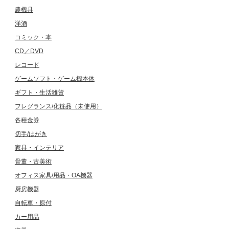
農機具
洋酒
コミック・本
CD／DVD
レコード
ゲームソフト・ゲーム機本体
ギフト・生活雑貨
フレグランス/化粧品（未使用）
各種金券
切手/はがき
家具・インテリア
骨董・古美術
オフィス家具/用品・OA機器
厨房機器
自転車・原付
カー用品