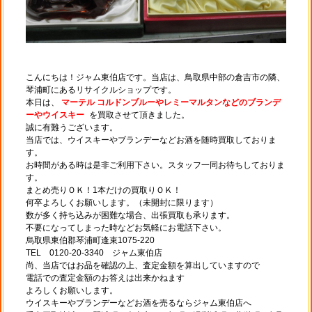
こんにちは！ジャム東伯店です。当店は、鳥取県中部の倉吉市の隣、
琴浦町にあるリサイクルショップです。
本日は、
マーテル コルドンブルーやレミーマルタンなどのブランデ
ーやウイスキー
を買取させて頂きました。
誠に有難うございます。
当店では、ウイスキーやブランデーなどお酒を随時買取しておりま
す。
お時間がある時は是非ご利用下さい。スタッフ一同お待ちしておりま
す。
まとめ売りＯＫ！1本だけの買取りＯＫ！
何卒よろしくお願いします。（未開封に限ります）
数が多く持ち込みが困難な場合、出張買取も承ります。
不要になってしまった時などお気軽にお電話下さい。
烏取県東伯郡琴浦町逢束1075-220
TEL 0120-20-3340 ジャム東伯店
尚、当店ではお品を確認の上、査定金額を算出していますので
電話での査定金額のお答えは出来かねます
よろしくお願いします。
ウイスキーやブランデーなどお酒を売るならジャム東伯店へ