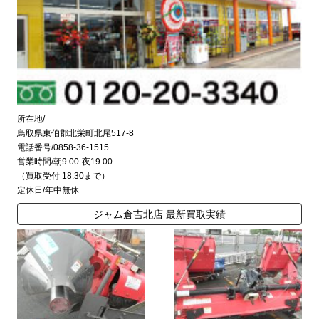
所在地/
鳥取県東伯郡北栄町北尾517-8
電話番号/0858-36-1515
営業時間/朝9:00-夜19:00
（買取受付 18:30まで）
定休日/年中無休
ジャム倉吉北店 最新買取実績