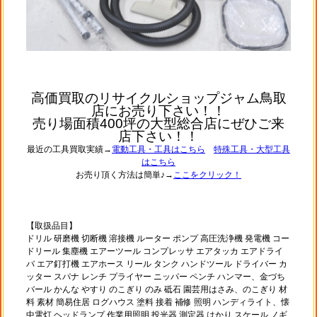
高価買取のリサイクルショップジャム鳥取
店にお売り下さい！！
売り場面積400坪の大型総合店にぜひご来
店下さい！！
最近の工具買取実績→
電動工具・工具はこちら
特殊工具・大型工具
はこちら
お売り頂く方法は簡単♪→
ここをクリック！
【取扱品目】
ドリル 研磨機 切断機 溶接機 ルーター ポンプ 高圧洗浄機 発電機 コー
ドリール 集塵機 エアーツール コンプレッサ エアタッカ エアドライ
バ エア釘打機 エアホース リール タンク ハンドツール ドライバー カ
ッター スパナ レンチ プライヤー ニッパー ペンチ ハンマー、金づち
バール かんな やすり のこぎり のみ 砥石 園芸用はさみ、のこぎり 材
料 素材 簡易住居 ログハウス 塗料 接着 補修 照明 ハンディライト、懐
中電灯 ヘッドランプ 作業用照明 投光器 測定器 はかり スケール ノギ