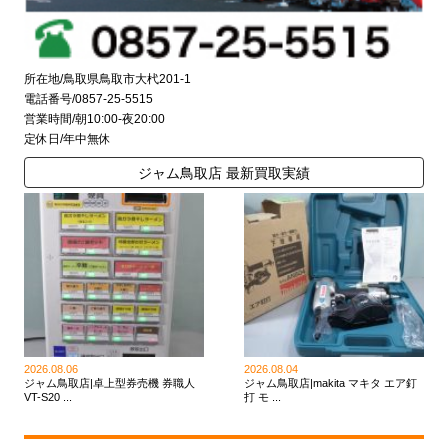
所在地/鳥取県鳥取市大杙201-1
電話番号/0857-25-5515
営業時間/朝10:00-夜20:00
定休日/年中無休
ジャム鳥取店 最新買取実績
2026.08.06
2026.08.04
ジャム鳥取店|卓上型券売機 券職人
ジャム鳥取店|makita マキタ エア釘
VT-S20 ...
打 モ ...