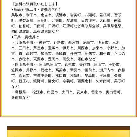
【無料出張買取いたします】
●商品全般(工具・農機具含む）
鳥取市、米子市、倉吉市、境港市、岩美町、八頭町、若桜町、智頭
町、湯梨浜町、三朝町、北栄町、琴浦町、日吉津村、大山町、南部
町、伯耆町、日南町、日野町、江府町など鳥取県全域、兵庫県北部、
岡山県北部、島根県東部など
●工具・農機具は
・兵庫県全域･･･神戸市、姫路市、西宮市、尼崎市、明石市、三木
市、三田市、芦屋市、宝塚市、伊丹市、川西市、加東市、小野市、加
古川市、高砂市、加西市、西脇市、丹波市、朝来市、相生市、たつの
市、赤穂市、宍粟市、豊岡市、養父市、篠山市など
・岡山県全域･･･岡山県岡山市、倉敷市、美作市、津山市、玉野市、
笠岡市、井原市、総社市、高梁市、新見市、備前市、瀬戸内市、赤磐
市、真庭市、吉備中央町、浅口市、和気町、早島町、里庄町、矢掛
町、新庄村、鏡野町、勝央町、奈義町、西粟倉村、久米南町、美咲町
など
・島根県･･･ 松江市、出雲市、大田市、安来市、雲南市、奥出雲町、
飯南町など