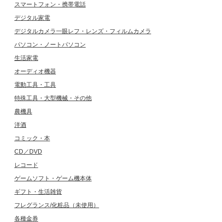
スマートフォン・携帯電話
デジタル家電
デジタルカメラ一眼レフ・レンズ・フィルムカメラ
パソコン・ノートパソコン
生活家電
オーディオ機器
電動工具・工具
特殊工具・大型機械・その他
農機具
洋酒
コミック・本
CD／DVD
レコード
ゲームソフト・ゲーム機本体
ギフト・生活雑貨
フレグランス/化粧品（未使用）
各種金券