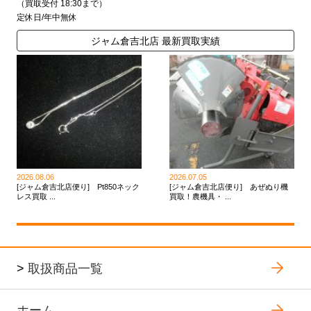
（買取受付 18:30まで）
定休日/年中無休
ジャム倉吉北店 最新買取実績
2026.08.06
2026.07.05
[ジャム倉吉北店便り] Pt850ネック
[ジャム倉吉北店便り] あぜぬり機
レス買取 ...
買取！農機具・ ...
>
取扱商品一覧
ホーム