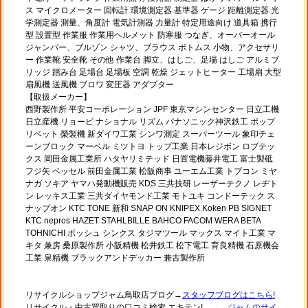
ス マイクロメーター 回転計 環境測定器 基準器 ゲージ 距離測定器 光
学測定器 測量、角度計 電気計測器 力量計 特定用途向け 道具箱 携行
型 設置型 作業服 作業用ヘルメット 防寒服 つなぎ、オーバーオール
ジャンパー、ブルゾン シャツ、ブラウス ボトムス 小物、アクセサリ
ー 作業靴 安全靴 その他 作業台 脚立、はしご、足場 はしご アルミブ
リッジ 踏み台 足場台 足場板 空調 乾燥 ジェットヒーター 工場扇 大型
扇風機 送風機 ブロワ 変圧器 アダプター
【取扱メーカー】
西野製作所 平安コーポレーション JPF 東京マシンセンター 日立工機
日立産機 リョービ ナショナル リズム パナソニック神沢鉄工 ポップ
リベット 榮製機 新ダイワ工業 シンワ測定 スーパーツール 象印チェ
ーンブロック マーベル ミツトヨ トップ工業 日本レジボン ロブテッ
クス 岡田金属工業所 ハタヤリミテッド 日置電機藤井電工 富士製砥
フジ矢 ベッセル 前田金属工業 松阪商事 ユーエム工業 トプコン ミヤ
ナガ ソキア ヤマハ発動機販売 KDS 三共技研 レーザーテクノ レヂト
ン レッキス工業 三共ダイヤモンド工業 モトユキ コンドーテック ス
ナップオン KTC TONE 新和 SNAP ON KNIPEX Koken PB SIGNET
KTC nepros HAZET STAHLBILLE BAHCO FACOM WERA BETA
TOHNICHI ボッシュ シンクス タジマツール マックス マイト工業 マ
キタ 兼房 桑原製作所 小阪精機 松井鉄工 松下電工 育良精機 石原機会
工業 泉精機 ブラックアンドデッカー 兼古製作所
リサイクルショップジャム鳥取店ブログ→
スタッフブログはこちら!
リサイクル・中古買取りの口コミ検索 エキテン! →
ジャムのサイ