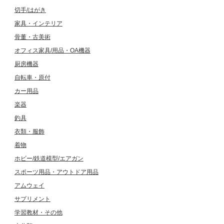
切手/はがき
家具・インテリア
骨董・古美術
オフィス家具/用品・OA機器
厨房機器
自転車・原付
カー用品
楽器
釣具
衣類・服飾
着物
ホビー/鉄道模型/エアガン
スポーツ用品・アウトドア用品
アムウェイ
サプリメント
学習教材・その他