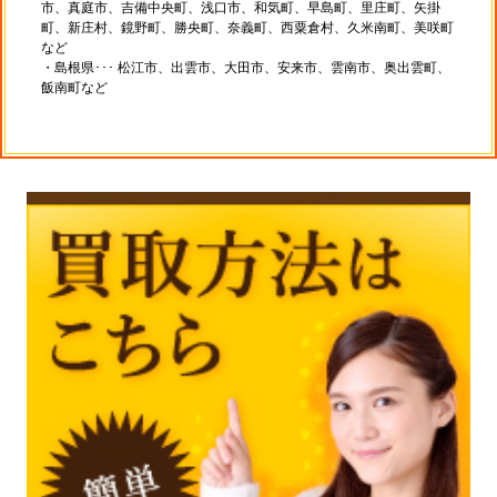
市、真庭市、吉備中央町、浅口市、和気町、早島町、里庄町、矢掛
町、新庄村、鏡野町、勝央町、奈義町、西粟倉村、久米南町、美咲町
など
・島根県･･･ 松江市、出雲市、大田市、安来市、雲南市、奥出雲町、
飯南町など