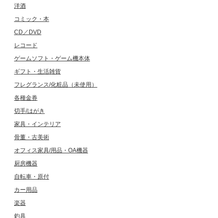
洋酒
コミック・本
CD／DVD
レコード
ゲームソフト・ゲーム機本体
ギフト・生活雑貨
フレグランス/化粧品（未使用）
各種金券
切手/はがき
家具・インテリア
骨董・古美術
オフィス家具/用品・OA機器
厨房機器
自転車・原付
カー用品
楽器
釣具