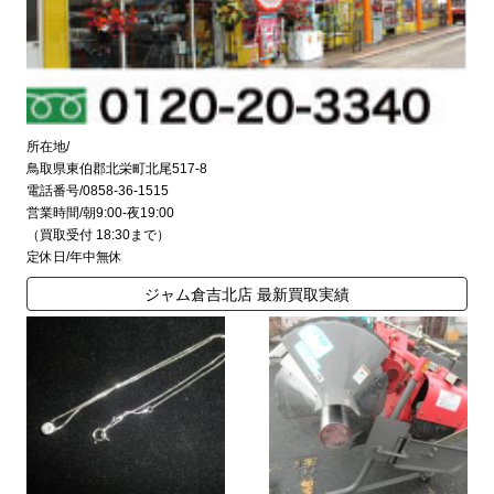
所在地/
鳥取県東伯郡北栄町北尾517-8
電話番号/0858-36-1515
営業時間/朝9:00-夜19:00
（買取受付 18:30まで）
定休日/年中無休
ジャム倉吉北店 最新買取実績