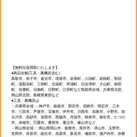
【無料出張買取いたします】
●商品全般(工具・農機具含む）
鳥取市、米子市、倉吉市、境港市、岩美町、八頭町、若桜町、智頭
町、湯梨浜町、三朝町、北栄町、琴浦町、日吉津村、大山町、南部
町、伯耆町、日南町、日野町、江府町など鳥取県全域、兵庫県北部、
岡山県北部、島根県東部など
●工具・農機具は
・兵庫県全域･･･神戸市、姫路市、西宮市、尼崎市、明石市、三木
市、三田市、芦屋市、宝塚市、伊丹市、川西市、加東市、小野市、加
古川市、高砂市、加西市、西脇市、丹波市、朝来市、相生市、たつの
市、赤穂市、宍粟市、豊岡市、養父市、篠山市など
・岡山県全域･･･岡山県岡山市、倉敷市、美作市、津山市、玉野市、
笠岡市、井原市、総社市、高梁市、新見市、備前市、瀬戸内市、赤磐