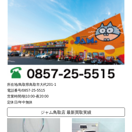
所在地/鳥取県鳥取市大杙201-1
電話番号/0857-25-5515
営業時間/朝10:00-夜20:00
定休日/年中無休
ジャム鳥取店 最新買取実績