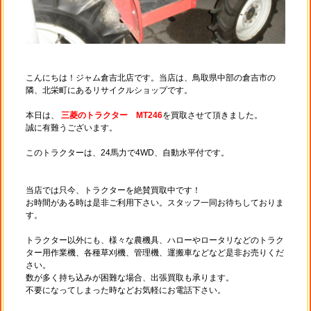
こんにちは！ジャム倉吉北店です。当店は、鳥取県中部の倉吉市の
隣、北栄町にあるリサイクルショップです。
本日は、
三菱のトラクター MT246
を買取させて頂きました。
誠に有難うございます。
このトラクターは、24馬力で4WD、自動水平付です。
当店では只今、トラクターを絶賛買取中です！
お時間がある時は是非ご利用下さい。スタッフ一同お待ちしておりま
す。
トラクター以外にも、様々な農機具、ハローやロータリなどのトラク
ター用作業機、各種草刈機、管理機、運搬車などなど是非お売りくだ
さい。
数が多く持ち込みが困難な場合、出張買取も承ります。
不要になってしまった時などお気軽にお電話下さい。