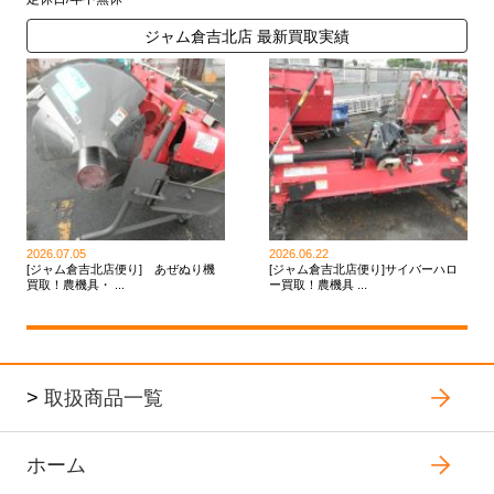
ジャム倉吉北店 最新買取実績
2026.07.05
2026.06.22
[ジャム倉吉北店便り] あぜぬり機
[ジャム倉吉北店便り]サイバーハロ
買取！農機具・ ...
ー買取！農機具 ...
>
取扱商品一覧
ホーム