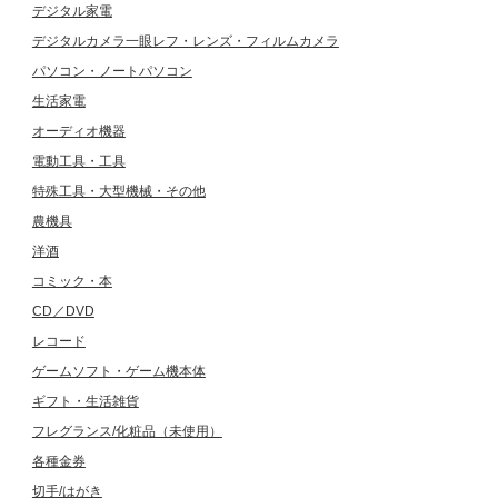
デジタル家電
デジタルカメラ一眼レフ・レンズ・フィルムカメラ
パソコン・ノートパソコン
生活家電
オーディオ機器
電動工具・工具
特殊工具・大型機械・その他
農機具
洋酒
コミック・本
CD／DVD
レコード
ゲームソフト・ゲーム機本体
ギフト・生活雑貨
フレグランス/化粧品（未使用）
各種金券
切手/はがき