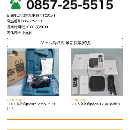
所在地/鳥取県鳥取市大杙201-1
電話番号/0857-25-5515
営業時間/朝10:00-夜20:00
定休日/年中無休
ジャム鳥取店 最新買取実績
2026.08.04
2026.08.02
ジャム鳥取店|makita マキタ エア釘
ジャム鳥取店|Apple TV 4K 第3世代
打 モ ...
...