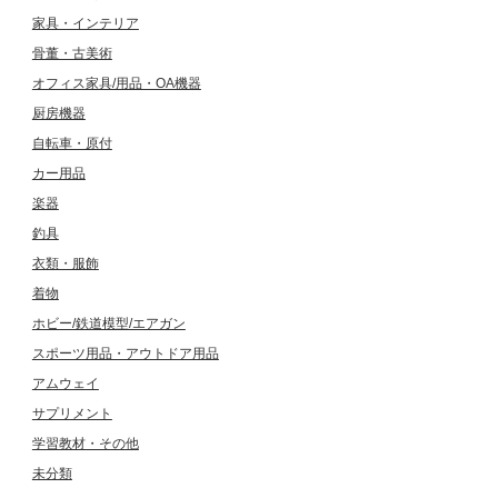
家具・インテリア
骨董・古美術
オフィス家具/用品・OA機器
厨房機器
自転車・原付
カー用品
楽器
釣具
衣類・服飾
着物
ホビー/鉄道模型/エアガン
スポーツ用品・アウトドア用品
アムウェイ
サプリメント
学習教材・その他
未分類