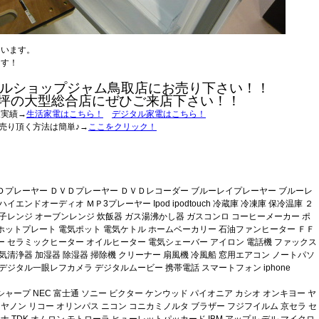
ています。
ます！
ルショップジャム鳥取店にお売り下さい！！
0坪の大型総合店にぜひご来店下さい！！
取実績→
生活家電はこちら！
デジタル家電はこちら！
売り頂く方法は簡単♪→
ここをクリック！
Ｄプレーヤー ＤＶＤプレーヤー ＤＶＤレコーダー ブルーレイプレーヤー ブルーレ
エンドオーディオ ＭＰ3プレーヤー Ipod ipodtouch 冷蔵庫 冷凍庫 保冷温庫 ２
子レンジ オーブンレンジ 炊飯器 ガス湯沸かし器 ガスコンロ コーヒーメーカー ポ
ホットプレート 電気ポット 電気ケトル ホームベーカリー 石油ファンヒーター ＦＦ
 セラミックヒーター オイルヒーター 電気シェーバー アイロン 電話機 ファックス
気清浄器 加湿器 除湿器 掃除機 クリーナー 扇風機 冷風船 窓用エアコン ノートパソ
デジタル一眼レフカメラ デジタルムービー 携帯電話 スマートフォン iphone
ープ NEC 富士通 ソニー ビクター ケンウッド パイオニア カシオ オンキヨー ヤ
ヤノン リコー オリンパス ニコン コニカミノルタ ブラザー フジフイルム 京セラ セ