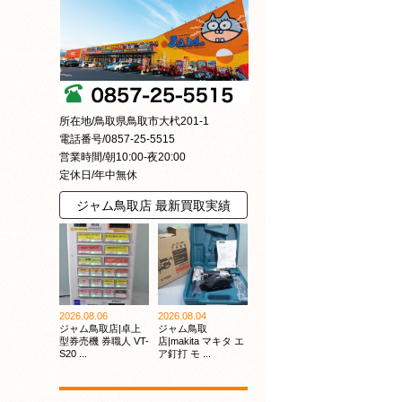
所在地/鳥取県鳥取市大杙201-1
電話番号/0857-25-5515
営業時間/朝10:00-夜20:00
定休日/年中無休
ジャム鳥取店 最新買取実績
2026.08.06
2026.08.04
ジャム鳥取店|卓上
ジャム鳥取
型券売機 券職人 VT-
店|makita マキタ エ
S20 ...
ア釘打 モ ...