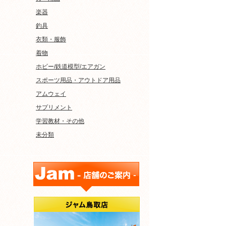
楽器
釣具
衣類・服飾
着物
ホビー/鉄道模型/エアガン
スポーツ用品・アウトドア用品
アムウェイ
サプリメント
学習教材・その他
未分類