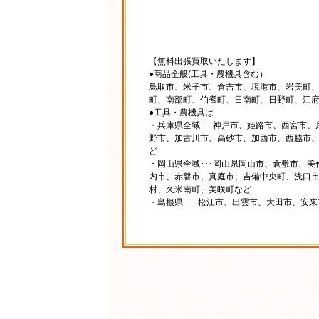
【無料出張買取いたします】
●商品全般(工具・農機具含む）
鳥取市、米子市、倉吉市、境港市、岩美町
町、南部町、伯耆町、日南町、日野町、江
●工具・農機具は
・兵庫県全域･･･神戸市、姫路市、西宮市
野市、加古川市、高砂市、加西市、西脇市
ど
・岡山県全域･･･岡山県岡山市、倉敷市、
内市、赤磐市、真庭市、吉備中央町、浅口
村、久米南町、美咲町など
・島根県･･･ 松江市、出雲市、大田市、安