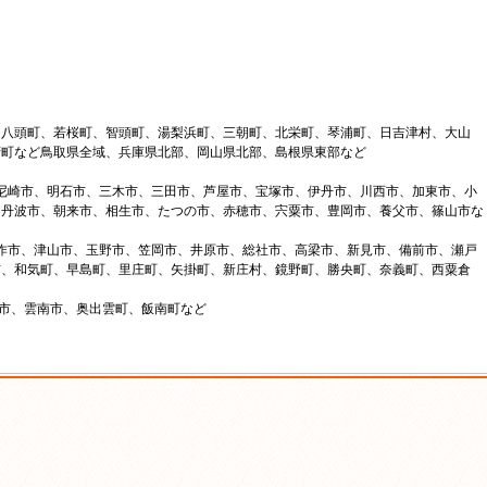
、八頭町、若桜町、智頭町、湯梨浜町、三朝町、北栄町、琴浦町、日吉津村、大山
府町など鳥取県全域、兵庫県北部、岡山県北部、島根県東部など
、尼崎市、明石市、三木市、三田市、芦屋市、宝塚市、伊丹市、川西市、加東市、小
、丹波市、朝来市、相生市、たつの市、赤穂市、宍粟市、豊岡市、養父市、篠山市な
美作市、津山市、玉野市、笠岡市、井原市、総社市、高梁市、新見市、備前市、瀬戸
市、和気町、早島町、里庄町、矢掛町、新庄村、鏡野町、勝央町、奈義町、西粟倉
来市、雲南市、奥出雲町、飯南町など