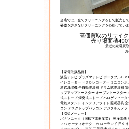
当店では、全てクリーニングをして販売し
妥協を許さないクリーニングを心掛けてい
高価買取のリサイク
売り場面積40
最近の家電買
お
【家電取扱品目】
液晶テレビ プラズマテレビ ポータブルＤＶ
イレコーダー ＨＤＤレコーダー ミニコンポ ハイ
漕式洗濯機 全自動洗濯機 ドラム式洗濯機 電
ップアップトースター オーブントースター 
式ストーブ 煙突式ストーブ ハロゲンヒーター
電気スタンド インテリアライト 照明器具 空
コン デスクトップパソコン デジタルカメラ 
【取扱メーカー】
パナソニック（旧松下電器産業） 三洋電機 シャ
マハ オーディオテクニカ ローランド 日立 キ