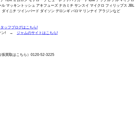
ナ TDK オムロン モトローラ ヒューレットパッカード IBM アップル デル マイクロ
ール マッキントッシュ アキフューズ ナカミチ サンスイ マイクロ フィリップス JBL
ポット ダイニチ ツインバード ダイソン デロンギ パロマ リンナイ アラジンなど
スタッフブログはこちら!
テン! →
ジャムのサイトはこちら!
張買取はこちら）0120-52-3225