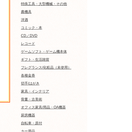
特殊工具・大型機械・その他
農機具
洋酒
コミック・本
CD／DVD
レコード
ゲームソフト・ゲーム機本体
ギフト・生活雑貨
フレグランス/化粧品（未使用）
各種金券
切手/はがき
家具・インテリア
骨董・古美術
オフィス家具/用品・OA機器
厨房機器
自転車・原付
カー用品