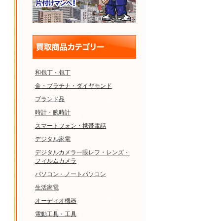
和包丁・包丁
金・プラチナ・ダイヤモンド
ブランド品
時計・腕時計
スマートフォン・携帯電話
デジタル家電
デジタルカメラ一眼レフ・レンズ・
フィルムカメラ
パソコン・ノートパソコン
生活家電
オーディオ機器
電動工具・工具