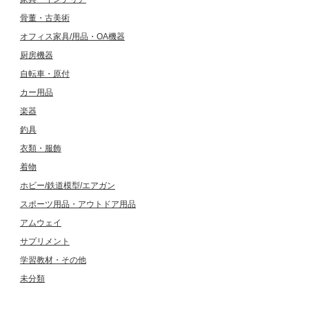
骨董・古美術
オフィス家具/用品・OA機器
厨房機器
自転車・原付
カー用品
楽器
釣具
衣類・服飾
着物
ホビー/鉄道模型/エアガン
スポーツ用品・アウトドア用品
アムウェイ
サプリメント
学習教材・その他
未分類