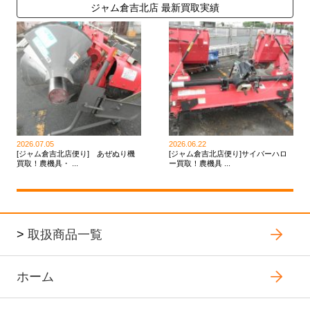
ジャム倉吉北店 最新買取実績
2026.07.05
2026.06.22
[ジャム倉吉北店便り] あぜぬり機
[ジャム倉吉北店便り]サイバーハロ
買取！農機具・ ...
ー買取！農機具 ...
>
取扱商品一覧
ホーム