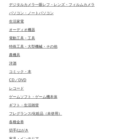
デジタルカメラ一眼レフ・レンズ・フィルムカメラ
パソコン・ノートパソコン
生活家電
オーディオ機器
電動工具・工具
特殊工具・大型機械・その他
農機具
洋酒
コミック・本
CD／DVD
レコード
ゲームソフト・ゲーム機本体
ギフト・生活雑貨
フレグランス/化粧品（未使用）
各種金券
切手/はがき
家具・インテリア