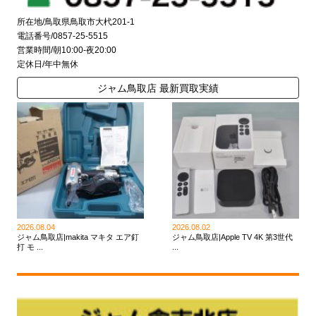
所在地/鳥取県鳥取市大杙201-1
電話番号/0857-25-5515
営業時間/朝10:00-夜20:00
定休日/年中無休
ジャム鳥取店 最新買取実績
2026.08.04
2026.08.02
ジャム鳥取店|makita マキタ エア釘
ジャム鳥取店|Apple TV 4K 第3世代
打 モ ...
...