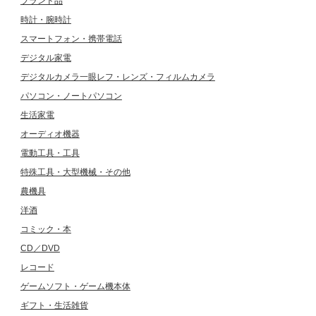
ブランド品
時計・腕時計
スマートフォン・携帯電話
デジタル家電
デジタルカメラ一眼レフ・レンズ・フィルムカメラ
パソコン・ノートパソコン
生活家電
オーディオ機器
電動工具・工具
特殊工具・大型機械・その他
農機具
洋酒
コミック・本
CD／DVD
レコード
ゲームソフト・ゲーム機本体
ギフト・生活雑貨