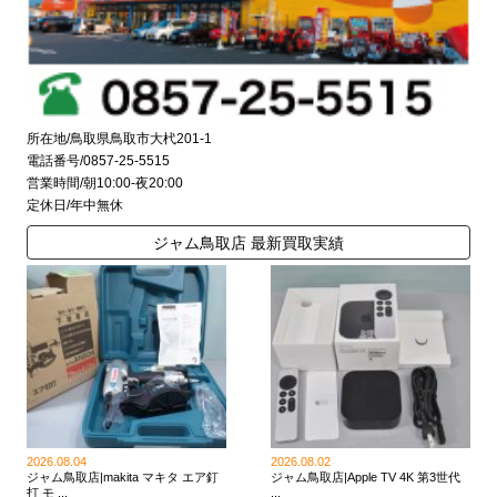
所在地/鳥取県鳥取市大杙201-1
電話番号/0857-25-5515
営業時間/朝10:00-夜20:00
定休日/年中無休
ジャム鳥取店 最新買取実績
2026.08.04
2026.08.02
ジャム鳥取店|makita マキタ エア釘
ジャム鳥取店|Apple TV 4K 第3世代
打 モ ...
...