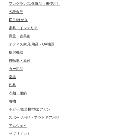
フレグランス/化粧品（未使用）
各種金券
切手/はがき
家具・インテリア
骨董・古美術
オフィス家具/用品・OA機器
厨房機器
自転車・原付
カー用品
楽器
釣具
衣類・服飾
着物
ホビー/鉄道模型/エアガン
スポーツ用品・アウトドア用品
アムウェイ
サプリメント