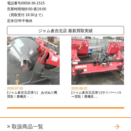
電話番号/0858-36-1515
営業時間/朝9:00-夜19:00
（買取受付 18:30まで）
定休日/年中無休
ジャム倉吉北店 最新買取実績
2026.07.05
2026.06.22
[ジャム倉吉北店便り] あぜぬり機
[ジャム倉吉北店便り]サイバーハロ
買取！農機具・ ...
ー買取！農機具 ...
>
取扱商品一覧