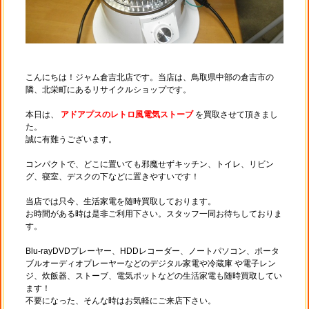
こんにちは！ジャム倉吉北店です。当店は、鳥取県中部の倉吉市の
隣、北栄町にあるリサイクルショップです。
本日は、
アドアプスのレトロ風電気ストーブ
を買取させて頂きまし
た。
誠に有難うございます。
コンパクトで、どこに置いても邪魔せずキッチン、トイレ、リビン
グ、寝室、デスクの下などに置きやすいです！
当店では只今、生活家電を随時買取しております。
お時間がある時は是非ご利用下さい。スタッフ一同お待ちしておりま
す。
Blu-rayDVDプレーヤー、HDDレコーダー、ノートパソコン、ポータ
ブルオーディオプレーヤーなどのデジタル家電や冷蔵庫 や電子レン
ジ、炊飯器、ストーブ、電気ポットなどの生活家電も随時買取してい
ます！
不要になった、そんな時はお気軽にご来店下さい。