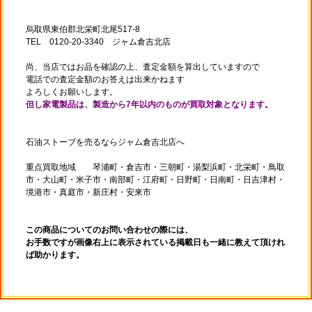
烏取県東伯郡北栄町北尾517-8
TEL 0120-20-3340 ジャム倉吉北店
尚、当店ではお品を確認の上、査定金額を算出していますので
電話での査定金額のお答えは出来かねます
よろしくお願いします。
但し家電製品は、製造から7年以内のものが買取対象となります。
石油ストーブを売るならジャム倉吉北店へ
重点買取地域 琴浦町・倉吉市・三朝町・湯梨浜町・北栄町・鳥取
市・大山町・米子市・南部町・江府町・日野町・日南町・日吉津村・
境港市・真庭市・新庄村・安来市
この商品についてのお問い合わせの際には、
お手数ですが画像右上に表示されている掲載日も一緒に教えて頂けれ
ば助かります。