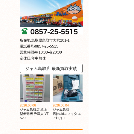
所在地/鳥取県鳥取市大杙201-1
電話番号/0857-25-5515
営業時間/朝10:00-夜20:00
定休日/年中無休
ジャム鳥取店 最新買取実績
2026.08.06
2026.08.04
ジャム鳥取店|卓上
ジャム鳥取
型券売機 券職人 VT-
店|makita マキタ エ
S20 ...
ア釘打 モ ...