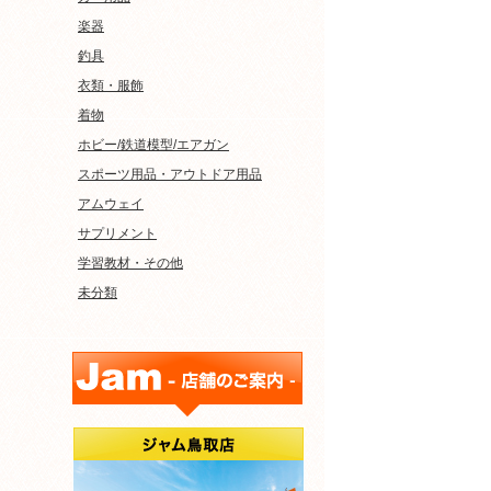
楽器
釣具
衣類・服飾
着物
ホビー/鉄道模型/エアガン
スポーツ用品・アウトドア用品
アムウェイ
サプリメント
学習教材・その他
未分類