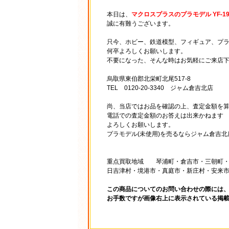
本日は、
マクロスプラスのプラモデル YF-19
誠に有難うございます。
只今、ホビー、鉄道模型、フィギュア、プ
何卒よろしくお願いします。
不要になった、そんな時はお気軽にご来店
烏取県東伯郡北栄町北尾517-8
TEL 0120-20-3340 ジャム倉吉北店
尚、当店ではお品を確認の上、査定金額を
電話での査定金額のお答えは出来かねます
よろしくお願いします。
プラモデル(未使用)を売るならジャム倉吉北
重点買取地域 琴浦町・倉吉市・三朝町・
日吉津村・境港市・真庭市・新庄村・安来
この商品についてのお問い合わせの際には
お手数ですが画像右上に表示されている掲