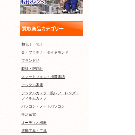
和包丁・包丁
金・プラチナ・ダイヤモンド
ブランド品
時計・腕時計
スマートフォン・携帯電話
デジタル家電
デジタルカメラ一眼レフ・レンズ・
フィルムカメラ
パソコン・ノートパソコン
生活家電
オーディオ機器
電動工具・工具