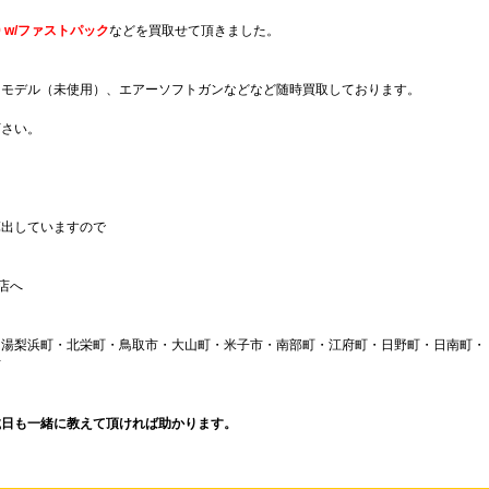
 w/ファストパック
などを買取せて頂きました。
ラモデル（未使用）、エアーソフトガンなどなど随時買取しております。
下さい。
算出していますので
店へ
湯梨浜町・北栄町・鳥取市・大山町・米子市・南部町・江府町・日野町・日南町・
市
、
載日も一緒に教えて頂ければ助かります。