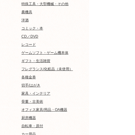
特殊工具・大型機械・その他
農機具
洋酒
コミック・本
CD／DVD
レコード
ゲームソフト・ゲーム機本体
ギフト・生活雑貨
フレグランス/化粧品（未使用）
各種金券
切手/はがき
家具・インテリア
骨董・古美術
オフィス家具/用品・OA機器
厨房機器
自転車・原付
カー用品