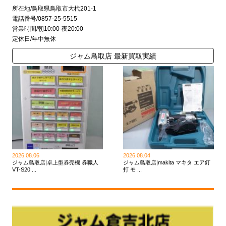
所在地/鳥取県鳥取市大杙201-1
電話番号/0857-25-5515
営業時間/朝10:00-夜20:00
定休日/年中無休
ジャム鳥取店 最新買取実績
2026.08.06
2026.08.04
ジャム鳥取店|卓上型券売機 券職人
ジャム鳥取店|makita マキタ エア釘
VT-S20 ...
打 モ ...