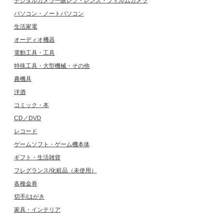
デジタルカメラ一眼レフ・レンズ・フィルムカメラ
パソコン・ノートパソコン
生活家電
オーディオ機器
電動工具・工具
特殊工具・大型機械・その他
農機具
洋酒
コミック・本
CD／DVD
レコード
ゲームソフト・ゲーム機本体
ギフト・生活雑貨
フレグランス/化粧品（未使用）
各種金券
切手/はがき
家具・インテリア