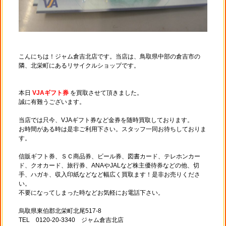
こんにちは！ジャム倉吉北店です。当店は、鳥取県中部の倉吉市の
隣、北栄町にあるリサイクルショップです。
本日
VJAギフト券
を買取させて頂きました。
誠に有難うございます。
当店では只今、VJAギフト券など金券を随時買取しております。
お時間がある時は是非ご利用下さい。スタッフ一同お待ちしておりま
す。
信販ギフト券、ＳＣ商品券、ビール券、図書カード、テレホンカー
ド、クオカード、旅行券、ANAやJALなど株主優待券などの他、切
手、ハガキ、収入印紙などなど幅広く買取ます！是非お売りくださ
い。
不要になってしまった時などお気軽にお電話下さい。
烏取県東伯郡北栄町北尾517-8
TEL 0120-20-3340 ジャム倉吉北店