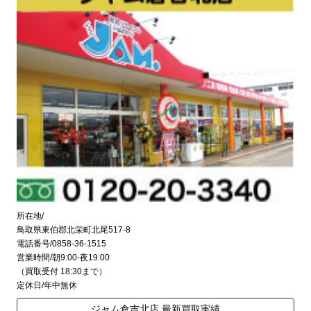
所在地/
鳥取県東伯郡北栄町北尾517-8
電話番号/0858-36-1515
営業時間/朝9:00-夜19:00
（買取受付 18:30まで）
定休日/年中無休
ジャム倉吉北店 最新買取実績