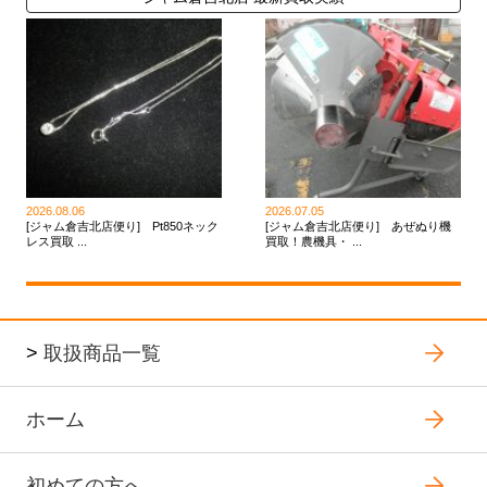
2026.08.06
2026.07.05
[ジャム倉吉北店便り] Pt850ネック
[ジャム倉吉北店便り] あぜぬり機
レス買取 ...
買取！農機具・ ...
>
取扱商品一覧
ホーム
初めての方へ