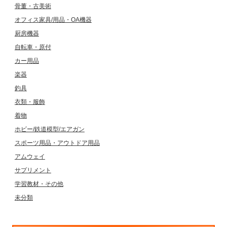
骨董・古美術
オフィス家具/用品・OA機器
厨房機器
自転車・原付
カー用品
楽器
釣具
衣類・服飾
着物
ホビー/鉄道模型/エアガン
スポーツ用品・アウトドア用品
アムウェイ
サプリメント
学習教材・その他
未分類