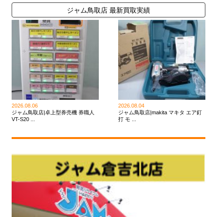
ジャム鳥取店 最新買取実績
2026.08.06
2026.08.04
ジャム鳥取店|卓上型券売機 券職人
ジャム鳥取店|makita マキタ エア釘
VT-S20 ...
打 モ ...