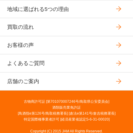
地域に選ばれる5つの理由
買取の流れ
お客様の声
よくあるご質問
店舗のご案内
古物商許可証 [第701070007246号/鳥取県公安委員会]
酒類販売業免許証
[鳥酒指e第126号/鳥取税務署長] [倉法e第141号/倉吉税務署長]
特定国際種事業者許可 [経済産業省認定S-6-31-00020]
Copyright (C) 2015 JAM All Rights Reserved.