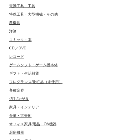
電動工具・工具
特殊工具・大型機械・その他
農機具
洋酒
コミック・本
CD／DVD
レコード
ゲームソフト・ゲーム機本体
ギフト・生活雑貨
フレグランス/化粧品（未使用）
各種金券
切手/はがき
家具・インテリア
骨董・古美術
オフィス家具/用品・OA機器
厨房機器