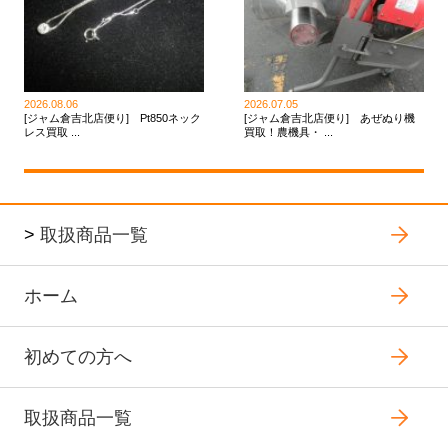
2026.08.06
2026.07.05
[ジャム倉吉北店便り] Pt850ネック
[ジャム倉吉北店便り] あぜぬり機
レス買取 ...
買取！農機具・ ...
>
取扱商品一覧
ホーム
初めての方へ
取扱商品一覧