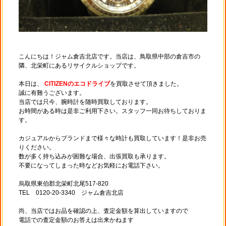
こんにちは！ジャム倉吉北店です。当店は、鳥取県中部の倉吉市の
隣、北栄町にあるリサイクルショップです。
本日は、
CITIZENのエコドライブ
を買取させて頂きました。
誠に有難うございます。
当店では只今、腕時計を随時買取しております。
お時間がある時は是非ご利用下さい。スタッフ一同お待ちしておりま
す。
カジュアルからブランドまで様々な時計も買取しています！是非お売
りください。
数が多く持ち込みが困難な場合、出張買取も承ります。
不要になってしまった時などお気軽にお電話下さい。
烏取県東伯郡北栄町北尾517-820
TEL 0120-20-3340 ジャム倉吉北店
尚、当店ではお品を確認の上、査定金額を算出していますので
電話での査定金額のお答えは出来かねます