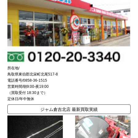
所在地/
鳥取県東伯郡北栄町北尾517-8
電話番号/0858-36-1515
営業時間/朝9:00-夜19:00
（買取受付 18:30まで）
定休日/年中無休
ジャム倉吉北店 最新買取実績