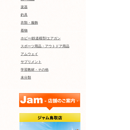
楽器
釣具
衣類・服飾
着物
ホビー/鉄道模型/エアガン
スポーツ用品・アウトドア用品
アムウェイ
サプリメント
学習教材・その他
未分類