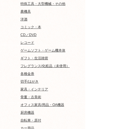
特殊工具・大型機械・その他
農機具
洋酒
コミック・本
CD／DVD
レコード
ゲームソフト・ゲーム機本体
ギフト・生活雑貨
フレグランス/化粧品（未使用）
各種金券
切手/はがき
家具・インテリア
骨董・古美術
オフィス家具/用品・OA機器
厨房機器
自転車・原付
カー用品