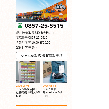
所在地/鳥取県鳥取市大杙201-1
電話番号/0857-25-5515
営業時間/朝10:00-夜20:00
定休日/年中無休
ジャム鳥取店 最新買取実績
2026.08.06
2026.08.04
ジャム鳥取店|卓上
ジャム鳥取
型券売機 券職人 VT-
店|makita マキタ エ
S20 ...
ア釘打 モ ...