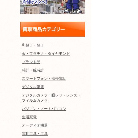
和包丁・包丁
金・プラチナ・ダイヤモンド
ブランド品
時計・腕時計
スマートフォン・携帯電話
デジタル家電
デジタルカメラ一眼レフ・レンズ・
フィルムカメラ
パソコン・ノートパソコン
生活家電
オーディオ機器
電動工具・工具