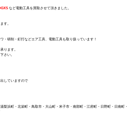
GXS
など電動工具を買取させて頂きました。
ります。
ロワ・研削・釘打などエア工具、電動工具も取り扱っています！
も承ります。
話下さい。
算出していますので
湯梨浜町・北栄町・鳥取市・大山町・米子市・南部町・江府町・日野町・日南町・
市
、