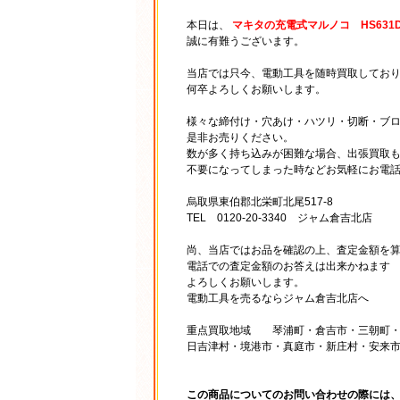
本日は、
マキタの充電式マルノコ HS631D
誠に有難うございます。
当店では只今、電動工具を随時買取してお
何卒よろしくお願いします。
様々な締付け・穴あけ・ハツリ・切断・ブ
是非お売りください。
数が多く持ち込みが困難な場合、出張買取
不要になってしまった時などお気軽にお電
烏取県東伯郡北栄町北尾517-8
TEL 0120-20-3340 ジャム倉吉北店
尚、当店ではお品を確認の上、査定金額を
電話での査定金額のお答えは出来かねます
よろしくお願いします。
電動工具を売るならジャム倉吉北店へ
重点買取地域 琴浦町・倉吉市・三朝町・
日吉津村・境港市・真庭市・新庄村・安来
この商品についてのお問い合わせの際には