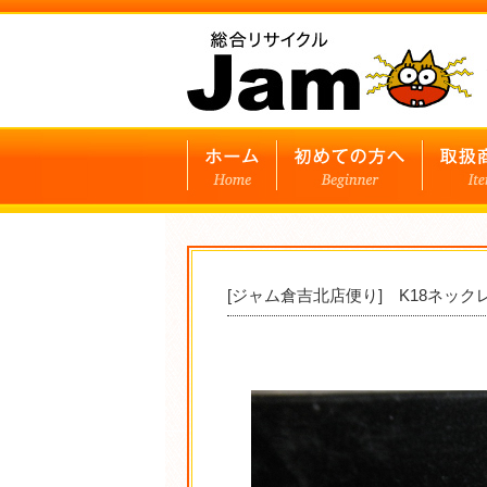
[ジャム倉吉北店便り] K18ネッ