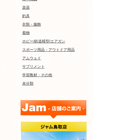
楽器
釣具
衣類・服飾
着物
ホビー/鉄道模型/エアガン
スポーツ用品・アウトドア用品
アムウェイ
サプリメント
学習教材・その他
未分類