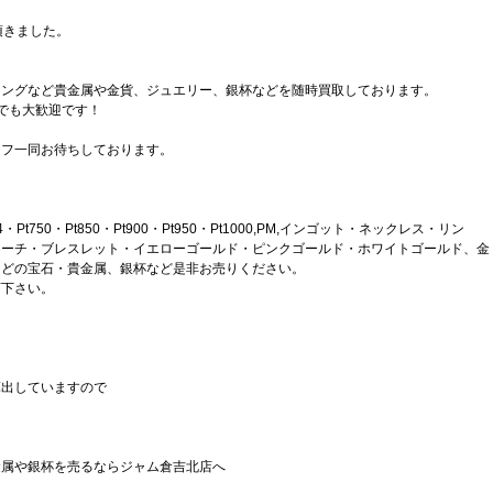
頂きました。
リングなど貴金属や金貨、ジュエリー、銀杯などを随時買取しております。
でも大歓迎です！
ッフ一同お待ちしております。
Pt750・Pt850・Pt900・Pt950・Pt1000,PM,インゴット・ネックレス・リン
ローチ・ブレスレット・イエローゴールド・ピンクゴールド・ホワイトゴールド、金
などの宝石・貴金属、銀杯など是非お売りください。
店下さい。
算出していますので
金属や銀杯を売るならジャム倉吉北店へ