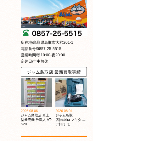
所在地/鳥取県鳥取市大杙201-1
電話番号/0857-25-5515
営業時間/朝10:00-夜20:00
定休日/年中無休
ジャム鳥取店 最新買取実績
2026.08.06
2026.08.04
ジャム鳥取店|卓上
ジャム鳥取
型券売機 券職人 VT-
店|makita マキタ エ
S20 ...
ア釘打 モ ...