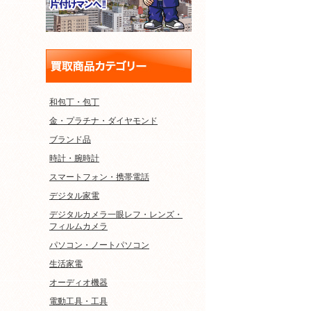
和包丁・包丁
金・プラチナ・ダイヤモンド
ブランド品
時計・腕時計
スマートフォン・携帯電話
デジタル家電
デジタルカメラ一眼レフ・レンズ・
フィルムカメラ
パソコン・ノートパソコン
生活家電
オーディオ機器
電動工具・工具