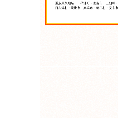
重点買取地域 琴浦町・倉吉市・三朝町・
日吉津村・境港市・真庭市・新庄村・安来