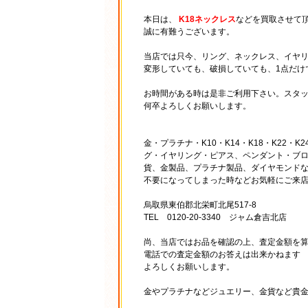
本日は、
K18ネックレス
などを買取させて
誠に有難うございます。
当店では只今、リング、ネックレス、イヤ
変形していても、破損していても、1点だけ
お時間がある時は是非ご利用下さい。スタ
何卒よろしくお願いします。
金・プラチナ・K10・K14・K18・K22・K24・
グ・イヤリング・ピアス、ペンダント・ブ
貨、金製品、プラチナ製品、ダイヤモンド
不要になってしまった時などお気軽にご来
烏取県東伯郡北栄町北尾517-8
TEL 0120-20-3340 ジャム倉吉北店
尚、当店ではお品を確認の上、査定金額を
電話での査定金額のお答えは出来かねます
よろしくお願いします。
金やプラチナなどジュエリー、金貨など貴