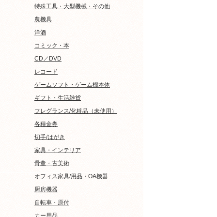
特殊工具・大型機械・その他
農機具
洋酒
コミック・本
CD／DVD
レコード
ゲームソフト・ゲーム機本体
ギフト・生活雑貨
フレグランス/化粧品（未使用）
各種金券
切手/はがき
家具・インテリア
骨董・古美術
オフィス家具/用品・OA機器
厨房機器
自転車・原付
カー用品