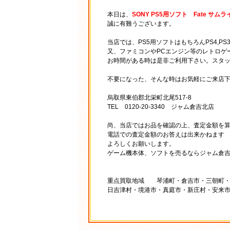
本日は、
SONY PS5用ソフト Fate サム
誠に有難うございます。
当店では、PS5用ソフトはもちろんPS4,PS
又、ファミコンやPCエンジン等のレトロゲ
お時間がある時は是非ご利用下さい。スタ
不要になった、そんな時はお気軽にご来店
烏取県東伯郡北栄町北尾517-8
TEL 0120-20-3340 ジャム倉吉北店
尚、当店ではお品を確認の上、査定金額を
電話での査定金額のお答えは出来かねます
よろしくお願いします。
ゲーム機本体、ソフトを売るならジャム倉
重点買取地域 琴浦町・倉吉市・三朝町・
日吉津村・境港市・真庭市・新庄村・安来