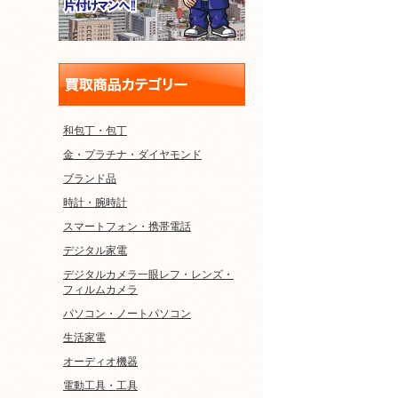
和包丁・包丁
金・プラチナ・ダイヤモンド
ブランド品
時計・腕時計
スマートフォン・携帯電話
デジタル家電
デジタルカメラ一眼レフ・レンズ・
フィルムカメラ
パソコン・ノートパソコン
生活家電
オーディオ機器
電動工具・工具