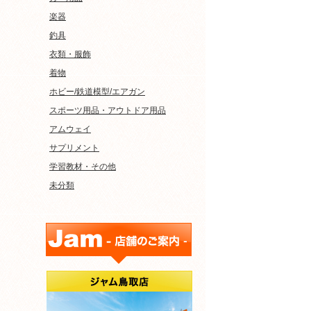
楽器
釣具
衣類・服飾
着物
ホビー/鉄道模型/エアガン
スポーツ用品・アウトドア用品
アムウェイ
サプリメント
学習教材・その他
未分類