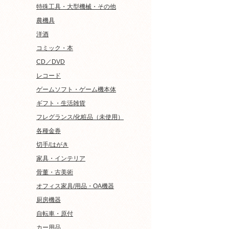
特殊工具・大型機械・その他
農機具
洋酒
コミック・本
CD／DVD
レコード
ゲームソフト・ゲーム機本体
ギフト・生活雑貨
フレグランス/化粧品（未使用）
各種金券
切手/はがき
家具・インテリア
骨董・古美術
オフィス家具/用品・OA機器
厨房機器
自転車・原付
カー用品