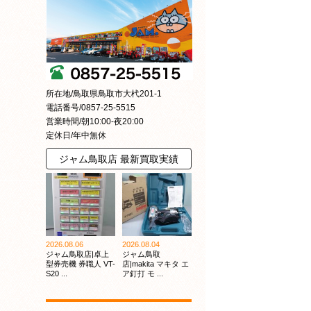
所在地/鳥取県鳥取市大杙201-1
電話番号/0857-25-5515
営業時間/朝10:00-夜20:00
定休日/年中無休
ジャム鳥取店 最新買取実績
2026.08.06
2026.08.04
ジャム鳥取店|卓上
ジャム鳥取
型券売機 券職人 VT-
店|makita マキタ エ
S20 ...
ア釘打 モ ...