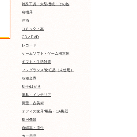
特殊工具・大型機械・その他
農機具
洋酒
コミック・本
CD／DVD
レコード
ゲームソフト・ゲーム機本体
ギフト・生活雑貨
フレグランス/化粧品（未使用）
各種金券
切手/はがき
家具・インテリア
骨董・古美術
オフィス家具/用品・OA機器
厨房機器
自転車・原付
カー用品