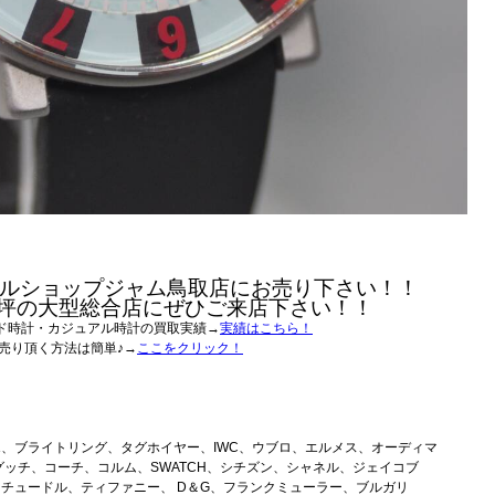
ルショップジャム鳥取店にお売り下さい！！
0坪の大型総合店にぜひご来店下さい！！
ド時計・カジュアル時計の買取実績→
実績はこちら！
売り頂く方法は簡単♪→
ここをクリック！
、ブライトリング、タグホイヤー、IWC、ウブロ、エルメス、オーディマ
グッチ、コーチ、コルム、SWATCH、シチズン、シャネル、ジェイコブ
チュードル、ティファニー、 D＆G、フランクミューラー、ブルガリ