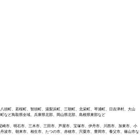
、八頭町、若桜町、智頭町、湯梨浜町、三朝町、北栄町、琴浦町、日吉津村、大山
府町など鳥取県全域、兵庫県北部、岡山県北部、島根県東部など
、尼崎市、明石市、三木市、三田市、芦屋市、宝塚市、伊丹市、川西市、加東市、小
、丹波市、朝来市、相生市、たつの市、赤穂市、宍粟市、豊岡市、養父市、篠山市な