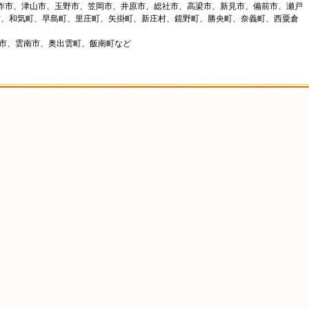
美作市、津山市、玉野市、笠岡市、井原市、総社市、高梁市、新見市、備前市、瀬戸
市、和気町、早島町、里庄町、矢掛町、新庄村、鏡野町、勝央町、奈義町、西粟倉
来市、雲南市、奥出雲町、飯南町など