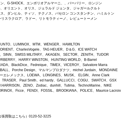
ン、G-SHOCK、エンポリオアルマーニ、、バーバリー、ロンジン
、オリエント、オリス、ジェラルド ジェンタ、ジャガールクルト
ス、ダンヒル、ティソ、テクノス、バセロン コンスタンチン、ハミルトン
ーリスラクロア、ラドー、リトモラティーノ、レビュートーメン
SUUNTO、LUMINOX、MTM、WENGER、HAMILTON
RIENT、CharlesVogele、TAG HEUER、D＆G、ICE WATCH
ein、SINN、SWISS MILITARY、AKAGEN、SECTOR、ZENITH、TUDOR
URBERRY、HARRY WINSTON、HUNTING WORLD、B-Barrel
DA、BlackDice、Fedreique、TIMEX、VICEROY、Salvatore Marra
r、BALL、Porche Design、マルマンプロダクツ、michel Jurdain、MONDAINE
エレメックス、LOEWA、LONGINES、MUSK、 ELGIN、Anne Clark
k、TRASER、Paul Smith、ed hardy、GALLUCCI、COGU、SWATCH、GSX
HARRISON、ZENO、Zodiac、dunhill、Tutima、TechnoMarine、NIKE
RINOX、Ficce、FENDI、FOSSIL、BROOKIANA、POLICE、Maurice Lacroix
張買取はこちら）0120-52-3225