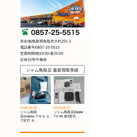
所在地/鳥取県鳥取市大杙201-1
電話番号/0857-25-5515
営業時間/朝10:00-夜20:00
定休日/年中無休
ジャム鳥取店 最新買取実績
2026.08.04
2026.08.02
ジャム鳥取
ジャム鳥取店|Apple
店|makita マキタ エ
TV 4K 第3世代 ...
ア釘打 モ ...