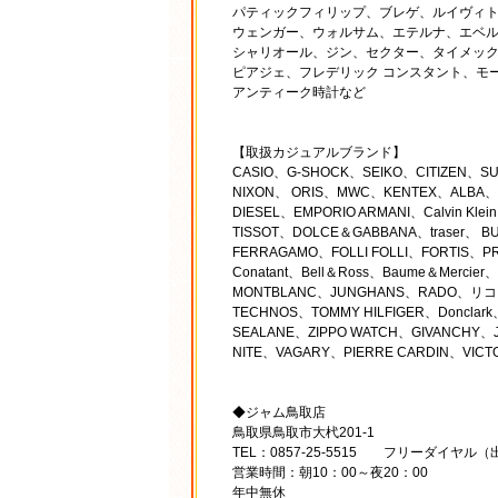
パティックフィリップ、ブレゲ、ルイヴィト
ウェンガー、ウォルサム、エテルナ、エベル
シャリオール、ジン、セクター、タイメック
ピアジェ、フレデリック コンスタント、モ
アンティーク時計など
【取扱カジュアルブランド】
CASIO、G-SHOCK、SEIKO、CITIZEN、
NIXON、 ORIS、MWC、KENTEX、ALBA、O
DIESEL、EMPORIO ARMANI、Calvin Kl
TISSOT、DOLCE＆GABBANA、traser、 B
FERRAGAMO、FOLLI FOLLI、FORTIS、PRA
Conatant、Bell＆Ross、Baume＆Mercie
MONTBLANC、JUNGHANS、RADO、リコー
TECHNOS、TOMMY HILFIGER、Donclar
SEALANE、ZIPPO WATCH、GIVANCHY、J.
NITE、VAGARY、PIERRE CARDIN、VICTO
◆ジャム鳥取店
鳥取県鳥取市大杙201-1
TEL：0857-25-5515 フリーダイヤル（出
営業時間：朝10：00～夜20：00
年中無休