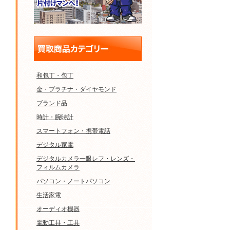
和包丁・包丁
金・プラチナ・ダイヤモンド
ブランド品
時計・腕時計
スマートフォン・携帯電話
デジタル家電
デジタルカメラ一眼レフ・レンズ・
フィルムカメラ
パソコン・ノートパソコン
生活家電
オーディオ機器
電動工具・工具