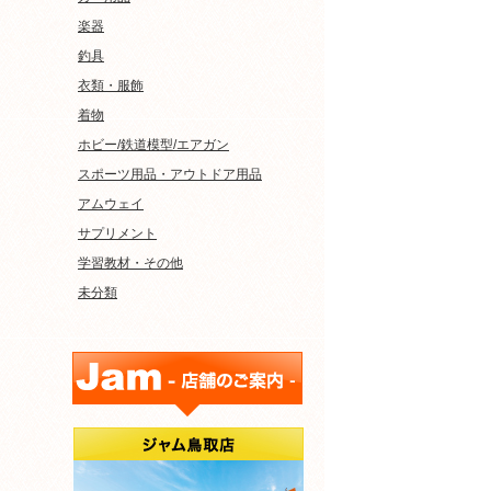
楽器
釣具
衣類・服飾
着物
ホビー/鉄道模型/エアガン
スポーツ用品・アウトドア用品
アムウェイ
サプリメント
学習教材・その他
未分類