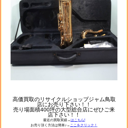
高価買取のリサイクルショップジャム鳥取
店にお売り下さい！！
売り場面積400坪の大型総合店にぜひご来
店下さい！！
最近の買取実績→
はこちら!
お売り頂く方法は簡単♪→
ここをクリック！