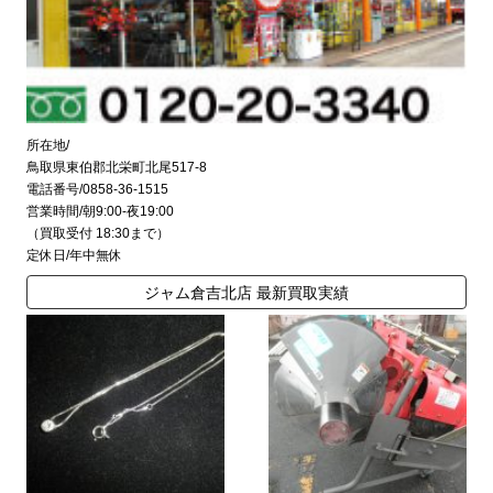
所在地/
鳥取県東伯郡北栄町北尾517-8
電話番号/0858-36-1515
営業時間/朝9:00-夜19:00
（買取受付 18:30まで）
定休日/年中無休
ジャム倉吉北店 最新買取実績