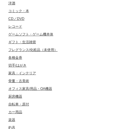
洋酒
コミック・本
CD／DVD
レコード
ゲームソフト・ゲーム機本体
ギフト・生活雑貨
フレグランス/化粧品（未使用）
各種金券
切手/はがき
家具・インテリア
骨董・古美術
オフィス家具/用品・OA機器
厨房機器
自転車・原付
カー用品
楽器
釣具