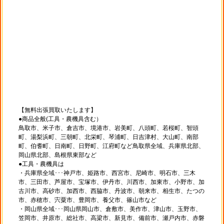
【無料出張買取いたします】
●商品全般(工具・農機具含む）
鳥取市、米子市、倉吉市、境港市、岩美町、八頭町、若桜町、智頭
町、湯梨浜町、三朝町、北栄町、琴浦町、日吉津村、大山町、南部
町、伯耆町、日南町、日野町、江府町など鳥取県全域、兵庫県北部、
岡山県北部、島根県東部など
●工具・農機具は
・兵庫県全域･･･神戸市、姫路市、西宮市、尼崎市、明石市、三木
市、三田市、芦屋市、宝塚市、伊丹市、川西市、加東市、小野市、加
古川市、高砂市、加西市、西脇市、丹波市、朝来市、相生市、たつの
市、赤穂市、宍粟市、豊岡市、養父市、篠山市など
・岡山県全域･･･岡山県岡山市、倉敷市、美作市、津山市、玉野市、
笠岡市、井原市、総社市、高梁市、新見市、備前市、瀬戸内市、赤磐