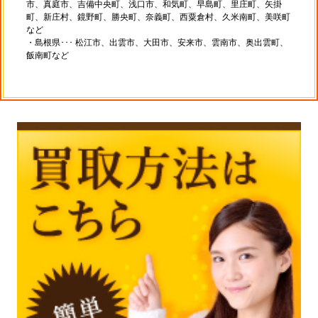
市、真庭市、吉備中央町、浅口市、和気町、早島町、里庄町、矢掛
町、新庄村、鏡野町、勝央町、奈義町、西粟倉村、久米南町、美咲町
など
・島根県･･･ 松江市、出雲市、大田市、安来市、雲南市、奥出雲町、
飯南町など