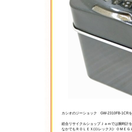
カシオのジーショック GW-2310FB-1
総合リサイクルショップＪａｍでは腕時計を
なかでもＲＯＬＥＸ(ロレックス)･ ＯＭＥＧ