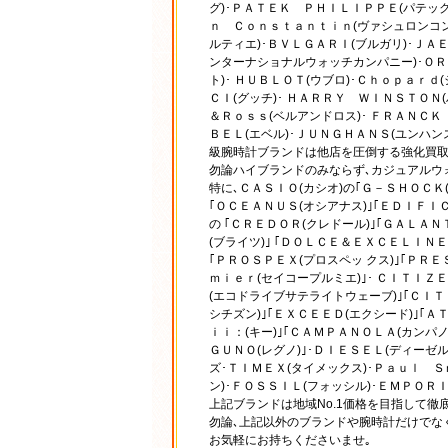
グ)･ＰＡＴＥＫ ＰＨＩＬＩＰＰＥ(パテック
ｎ Ｃｏｎｓｔａｎｔｉｎ(ヴァシュロンコン
ルティエ)･ＢＶＬＧＡＲＩ(ブルガリ)･ＪＡ
ンターナショナルウォッチカンパニー)･ＯＲ
ト)･ ＨＵＢＬＯＴ(ウブロ)･Ｃｈｏｐａｒｄ
ＣＩ(グッチ)･ ＨＡＲＲＹ ＷＩＮＳＴＯＮ
＆Ｒｏｓｓ(ベルアンドロス)･ ＦＲＡＮＣＫ
ＢＥＬ(エベル)･ＪＵＮＧＨＡＮＳ(ユンハン
級腕時計ブランドは他店を圧倒する強化買取
勿論ハイブランドのみならず､カジュアルウ
特に､ＣＡＳＩＯ(カシオ)の｢Ｇ－ＳＨＯＣＫ(
｢ＯＣＥＡＮＵＳ(オシアナス)｣｢ＥＤＩＦＩＣ
の ｢ＣＲＥＤＯＲ(クレドール)｣｢ＧＡＬＡＮ
(ブライツ)｣ ｢ＤＯＬＣＥ＆ＥＸＣＥＬＩＮＥ
｢ＰＲＯＳＰＥＸ(プロスペッ クス)｣｢ＰＲ
ｍｉｅｒ(セイコープルミエ)｣･ ＣＩＴＩ
(エコドライブサテライトウェーブ)｣｢ＣＩ
シチズン)｣｢ＥＸＣＥＥＤ(エクシード)｣｢ＡＴ
ｉｉ：(キー)｣｢ＣＡＭＰＡＮＯＬＡ(カンパノ
ＧＵＮＯ(レグノ)｣･ＤＩＥＳＥＬ(ディーゼ
ズ･ＴＩＭＥＸ(タイメックス)･Ｐａｕｌ Ｓ
ン)･ＦＯＳＳＩＬ(フォッシル)･ＥＭＰＯＲ
上記ブランドは地域No.1価格を目指して徹
勿論､上記以外のブランドや腕時計だけでな
お気軽にお持ちくださいませ｡