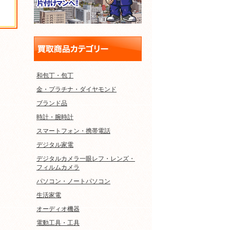
和包丁・包丁
金・プラチナ・ダイヤモンド
ブランド品
時計・腕時計
スマートフォン・携帯電話
デジタル家電
デジタルカメラ一眼レフ・レンズ・
フィルムカメラ
パソコン・ノートパソコン
生活家電
オーディオ機器
電動工具・工具