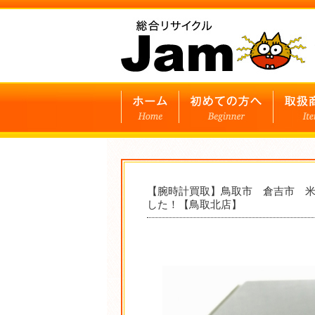
【腕時計買取】鳥取市 倉吉市 米子市 
した！【鳥取北店】