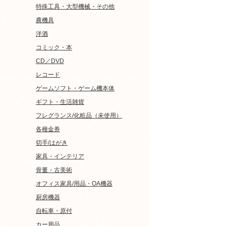
特殊工具・大型機械・その他
農機具
洋酒
コミック・本
CD／DVD
レコード
ゲームソフト・ゲーム機本体
ギフト・生活雑貨
フレグランス/化粧品（未使用）
各種金券
切手/はがき
家具・インテリア
骨董・古美術
オフィス家具/用品・OA機器
厨房機器
自転車・原付
カー用品