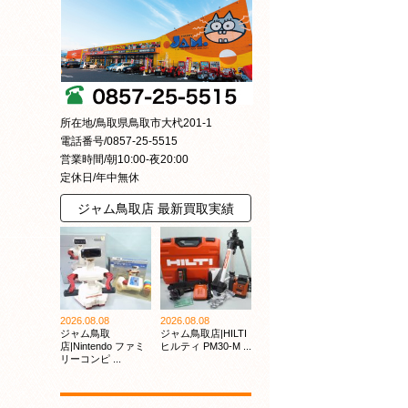
所在地/鳥取県鳥取市大杙201-1
電話番号/0857-25-5515
営業時間/朝10:00-夜20:00
定休日/年中無休
ジャム鳥取店 最新買取実績
2026.08.08
2026.08.08
ジャム鳥取
ジャム鳥取店|HILTI
店|Nintendo ファミ
ヒルティ PM30-M ...
リーコンピ ...