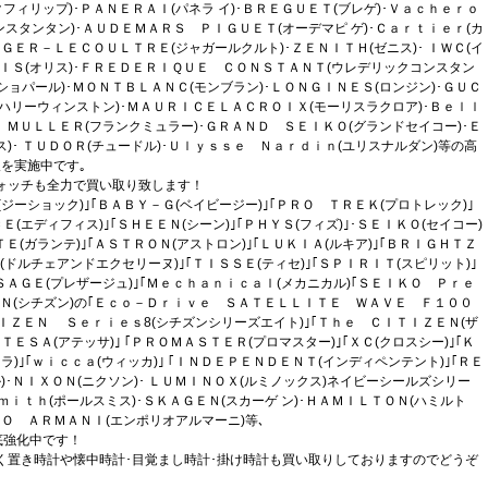
フィリップ)･ＰＡＮＥＲＡＩ(パネラ イ)･ＢＲＥＧＵＥＴ(ブレゲ)･Ｖａｃｈｅｒｏ
スタンタン)･ＡＵＤＥＭＡＲＳ ＰＩＧＵＥＴ(オーデマピ ゲ)･Ｃａｒｔｉｅｒ(カ
ＥＧＥＲ－ＬＥＣＯＵＬＴＲＥ(ジャガールクルト)･ＺＥＮＩＴＨ(ゼニス)･ ＩＷＣ(イ
ＩＳ(オリス)･ＦＲＥＤＥＲＩＱＵＥ ＣＯＮＳＴＡＮＴ(ウレデリックコンスタン
(ショパール)･ＭＯＮＴＢＬＡＮＣ(モンブラン)･ＬＯＮＧＩＮＥＳ(ロンジン)･ＧＵＣ
(ハリーウィンストン)･ＭＡＵＲＩＣＥＬＡＣＲＯＩＸ(モーリスラクロア)･Ｂｅｌｌ
 ＭＵＬＬＥＲ(フランクミュラー)･ＧＲＡＮＤ ＳＥＩＫＯ(グランドセイコー)･Ｅ
ス)･ ＴＵＤＯＲ(チュードル)･Ｕｌｙｓｓｅ Ｎａｒｄｉｎ(ユリスナルダン)等の高
を実施中です｡
ォッチも全力で買い取り致します！
ジーショック)｣｢ＢＡＢＹ－Ｇ(ベイビージー)｣｢ＰＲＯ ＴＲＥＫ(プロトレック)｣
Ｅ(エディフィス)｣｢ＳＨＥＥＮ(シーン)｣｢ＰＨＹＳ(フィズ)｣･ＳＥＩＫＯ(セイコー)
ＴＥ(ガランテ)｣｢ＡＳＴＲＯＮ(アストロン)｣｢ＬＵＫＩＡ(ルキア)｣｢ＢＲＩＧＨＴＺ
(ドルチェアンドエクセリーヌ)｣｢ＴＩＳＳＥ(ティセ)｣｢ＳＰＩＲＩＴ(スピリット)｣
ＥＳＡＧＥ(プレザージュ)｣｢Ｍｅｃｈａｎｉｃａｌ(メカニカル)｢ＳＥＩＫＯ Ｐｒｅ
ＺＥＮ(シチズン)の｢Ｅｃｏ－Ｄｒｉｖｅ ＳＡＴＥＬＬＩＴＥ ＷＡＶＥ Ｆ１００
ＴＩＺＥＮ Ｓｅｒｉｅｓ8(シチズンシリーズエイト)｣｢Ｔｈｅ ＣＩＴＩＺＥＮ(ザ
ＴＥＳＡ(アテッサ)｣ ｢ＰＲＯＭＡＳＴＥＲ(プロマスター)｣｢ＸＣ(クロスシー)｣｢Ｋ
ラ)｣｢ｗｉｃｃａ(ウィッカ)｣ ｢ＩＮＤＥＰＥＮＤＥＮＴ(インディペンテント)｣｢ＲＥ
ル)･ＮＩＸＯＮ(ニクソン)･ ＬＵＭＩＮＯＸ(ルミノックス)ネイビーシールズシリー
ｍｉｔｈ(ポールスミス)･ＳＫＡＧＥＮ(スカーゲ ン)･ＨＡＭＩＬＴＯＮ(ハミルト
ＩＯ ＡＲＭＡＮＩ(エンポリオアルマーニ)等､
底強化中です！
く置き時計や懐中時計･目覚まし時計･掛け時計も買い取りしておりますのでどうぞ