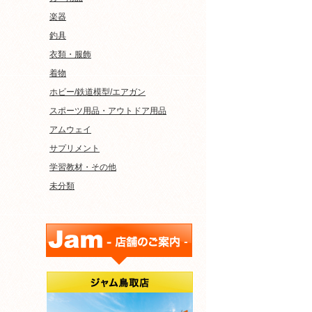
楽器
釣具
衣類・服飾
着物
ホビー/鉄道模型/エアガン
スポーツ用品・アウトドア用品
アムウェイ
サプリメント
学習教材・その他
未分類