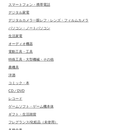
スマートフォン・携帯電話
デジタル家電
デジタルカメラ一眼レフ・レンズ・フィルムカメラ
パソコン・ノートパソコン
生活家電
オーディオ機器
電動工具・工具
特殊工具・大型機械・その他
農機具
洋酒
コミック・本
CD／DVD
レコード
ゲームソフト・ゲーム機本体
ギフト・生活雑貨
フレグランス/化粧品（未使用）