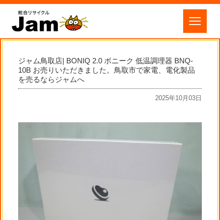
ジャム鳥取店| BONIQ 2.0 ボニーク 低温調理器 BNQ-
10B お売りいただきました。鳥取市で家電、電化製品
を売るならジャムへ
2025年10月03日