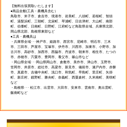
【無料出張買取いたします】
●商品全般(工具・農機具含む）
鳥取市、米子市、倉吉市、境港市、岩美町、八頭町、若桜町、智頭
町、湯梨浜町、三朝町、北栄町、琴浦町、日吉津村、大山町、南部
町、伯耆町、日南町、日野町、江府町など鳥取県全域、兵庫県北部、
岡山県北部、島根県東部など
●工具・農機具は
・兵庫県全域･･･神戸市、姫路市、西宮市、尼崎市、明石市、三木
市、三田市、芦屋市、宝塚市、伊丹市、川西市、加東市、小野市、加
古川市、高砂市、加西市、西脇市、丹波市、朝来市、相生市、たつの
市、赤穂市、宍粟市、豊岡市、養父市、篠山市など
・岡山県全域･･･岡山県岡山市、倉敷市、美作市、津山市、玉野市、
笠岡市、井原市、総社市、高梁市、新見市、備前市、瀬戸内市、赤磐
市、真庭市、吉備中央町、浅口市、和気町、早島町、里庄町、矢掛
町、新庄村、鏡野町、勝央町、奈義町、西粟倉村、久米南町、美咲町
など
・島根県･･･ 松江市、出雲市、大田市、安来市、雲南市、奥出雲町、
飯南町など