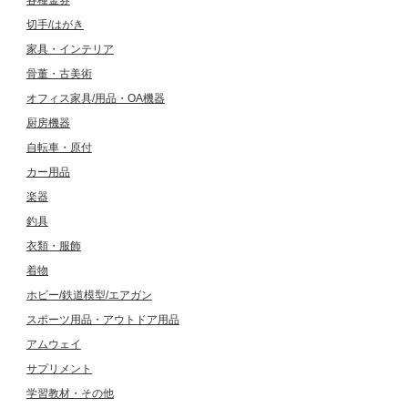
各種金券
切手/はがき
家具・インテリア
骨董・古美術
オフィス家具/用品・OA機器
厨房機器
自転車・原付
カー用品
楽器
釣具
衣類・服飾
着物
ホビー/鉄道模型/エアガン
スポーツ用品・アウトドア用品
アムウェイ
サプリメント
学習教材・その他