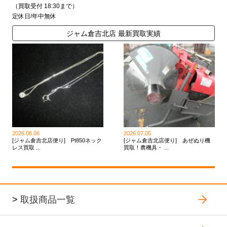
（買取受付 18:30まで）
定休日/年中無休
ジャム倉吉北店 最新買取実績
2026.08.06
2026.07.05
[ジャム倉吉北店便り] Pt850ネック
[ジャム倉吉北店便り] あぜぬり機
レス買取 ...
買取！農機具・ ...
>
取扱商品一覧