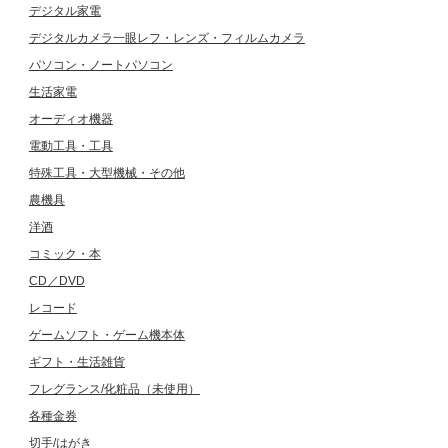
デジタル家電
デジタルカメラ一眼レフ・レンズ・フィルムカメラ
パソコン・ノートパソコン
生活家電
オーディオ機器
電動工具・工具
特殊工具・大型機械・その他
農機具
洋酒
コミック・本
CD／DVD
レコード
ゲームソフト・ゲーム機本体
ギフト・生活雑貨
フレグランス/化粧品（未使用）
各種金券
切手/はがき