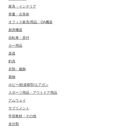
家具・インテリア
骨董・古美術
オフィス家具/用品・OA機器
厨房機器
自転車・原付
カー用品
楽器
釣具
衣類・服飾
着物
ホビー/鉄道模型/エアガン
スポーツ用品・アウトドア用品
アムウェイ
サプリメント
学習教材・その他
未分類