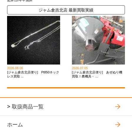
定休日/年中無休
ジャム倉吉北店 最新買取実績
2026.08.06
2026.07.05
[ジャム倉吉北店便り] Pt850ネック
[ジャム倉吉北店便り] あぜぬり機
レス買取 ...
買取！農機具・ ...
>
取扱商品一覧
ホーム