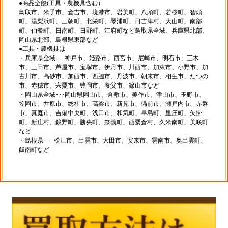
●商品全般(工具・農機具含む）
鳥取市、米子市、倉吉市、境港市、岩美町、八頭町、若桜町、智頭
町、湯梨浜町、三朝町、北栄町、琴浦町、日吉津村、大山町、南部
町、伯耆町、日南町、日野町、江府町など鳥取県全域、兵庫県北部、
岡山県北部、島根県東部など
●工具・農機具は
・兵庫県全域･･･神戸市、姫路市、西宮市、尼崎市、明石市、三木
市、三田市、芦屋市、宝塚市、伊丹市、川西市、加東市、小野市、加
古川市、高砂市、加西市、西脇市、丹波市、朝来市、相生市、たつの
市、赤穂市、宍粟市、豊岡市、養父市、篠山市など
・岡山県全域･･･岡山県岡山市、倉敷市、美作市、津山市、玉野市、
笠岡市、井原市、総社市、高梁市、新見市、備前市、瀬戸内市、赤磐
市、真庭市、吉備中央町、浅口市、和気町、早島町、里庄町、矢掛
町、新庄村、鏡野町、勝央町、奈義町、西粟倉村、久米南町、美咲町
など
・島根県･･･ 松江市、出雲市、大田市、安来市、雲南市、奥出雲町、
飯南町など