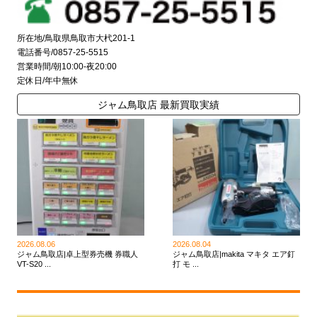
所在地/鳥取県鳥取市大杙201-1
電話番号/0857-25-5515
営業時間/朝10:00-夜20:00
定休日/年中無休
ジャム鳥取店 最新買取実績
2026.08.06
2026.08.04
ジャム鳥取店|卓上型券売機 券職人
ジャム鳥取店|makita マキタ エア釘
VT-S20 ...
打 モ ...