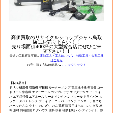
高価買取のリサイクルショップジャム鳥取
店にお売り下さい！！
売り場面積400坪の大型総合店にぜひご来
店下さい！！
最近の工具買取実績→
電動工具・工具はこちら
特殊工具・大型工具
はこちら
お売り頂く方法は簡単♪→
ここをクリック！
【取扱品目】
ドリル 研磨機 切断機 溶接機 ルーター ポンプ 高圧洗浄機 発電機 コー
ドリール 集塵機 エアーツール コンプレッサ エアタッカ エアドライ
バ エア釘打機 エアホース リール タンク ハンドツール ドライバー カ
ッター スパナ レンチ プライヤー ニッパー ペンチ ハンマー、金づち
バール かんな やすり のこぎり のみ 砥石 園芸用はさみ、のこぎり 材
料 素材 簡易住居 ログハウス 塗料 接着 補修 照明 ハンディライト、懐