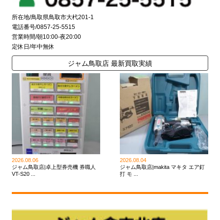
所在地/鳥取県鳥取市大杙201-1
電話番号/0857-25-5515
営業時間/朝10:00-夜20:00
定休日/年中無休
ジャム鳥取店 最新買取実績
2026.08.06
2026.08.04
ジャム鳥取店|卓上型券売機 券職人
ジャム鳥取店|makita マキタ エア釘
VT-S20 ...
打 モ ...