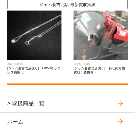
ジャム倉吉北店 最新買取実績
2026.08.06
2026.07.05
[ジャム倉吉北店便り] Pt850ネック
[ジャム倉吉北店便り] あぜぬり機
レス買取 ...
買取！農機具・ ...
>
取扱商品一覧
ホーム