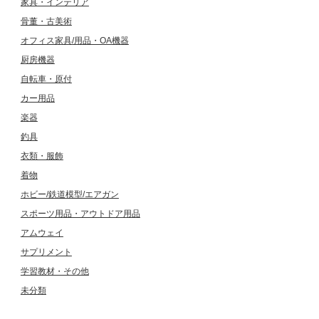
家具・インテリア
骨董・古美術
オフィス家具/用品・OA機器
厨房機器
自転車・原付
カー用品
楽器
釣具
衣類・服飾
着物
ホビー/鉄道模型/エアガン
スポーツ用品・アウトドア用品
アムウェイ
サプリメント
学習教材・その他
未分類