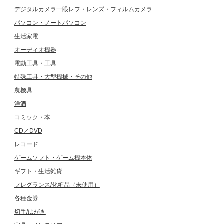
デジタルカメラ一眼レフ・レンズ・フィルムカメラ
パソコン・ノートパソコン
生活家電
オーディオ機器
電動工具・工具
特殊工具・大型機械・その他
農機具
洋酒
コミック・本
CD／DVD
レコード
ゲームソフト・ゲーム機本体
ギフト・生活雑貨
フレグランス/化粧品（未使用）
各種金券
切手/はがき