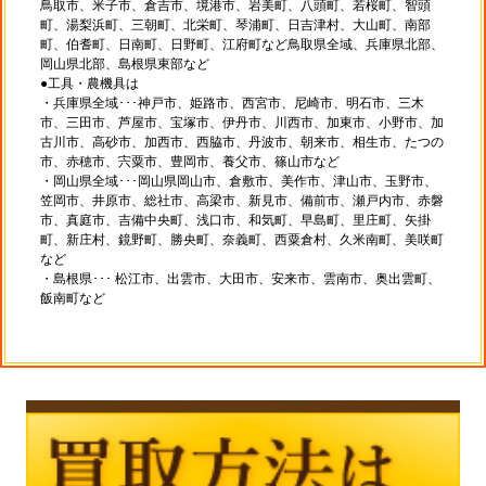
鳥取市、米子市、倉吉市、境港市、岩美町、八頭町、若桜町、智頭
町、湯梨浜町、三朝町、北栄町、琴浦町、日吉津村、大山町、南部
町、伯耆町、日南町、日野町、江府町など鳥取県全域、兵庫県北部、
岡山県北部、島根県東部など
●工具・農機具は
・兵庫県全域･･･神戸市、姫路市、西宮市、尼崎市、明石市、三木
市、三田市、芦屋市、宝塚市、伊丹市、川西市、加東市、小野市、加
古川市、高砂市、加西市、西脇市、丹波市、朝来市、相生市、たつの
市、赤穂市、宍粟市、豊岡市、養父市、篠山市など
・岡山県全域･･･岡山県岡山市、倉敷市、美作市、津山市、玉野市、
笠岡市、井原市、総社市、高梁市、新見市、備前市、瀬戸内市、赤磐
市、真庭市、吉備中央町、浅口市、和気町、早島町、里庄町、矢掛
町、新庄村、鏡野町、勝央町、奈義町、西粟倉村、久米南町、美咲町
など
・島根県･･･ 松江市、出雲市、大田市、安来市、雲南市、奥出雲町、
飯南町など