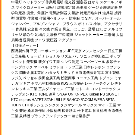
中電灯 ヘッドランプ 作業用照明 投光器 測定器 はかり スケール ノギ
ス マイクロメーター 回転計 環境測定器 基準器 ゲージ 距離測定器 光
学測定器 測量、角度計 電気計測器 力量計 特定用途向け 道具箱 携行
型 設置型 作業服 作業用ヘルメット 防寒服 つなぎ、オーバーオール
ジャンパー、ブルゾン シャツ、ブラウス ボトムス 小物、アクセサリ
ー 作業靴 安全靴 その他 作業台 脚立、はしご、足場 はしご アルミブ
リッジ 踏み台 足場台 足場板 空調 乾燥 ジェットヒーター 工場扇 大型
扇風機 送風機 ブロワ 変圧器 アダプター
【取扱メーカー】
西野製作所 平安コーポレーション JPF 東京マシンセンター 日立工機
日立産機 リョービ ナショナル リズム パナソニック神沢鉄工 ポップ
リベット 榮製機 新ダイワ工業 シンワ測定 スーパーツール 象印チェ
ーンブロック マーベル ミツトヨ トップ工業 日本レジボン ロブテッ
クス 岡田金属工業所 ハタヤリミテッド 日置電機藤井電工 富士製砥
フジ矢 ベッセル 前田金属工業 松阪商事 ユーエム工業 トプコン ミヤ
ナガ ソキア ヤマハ発動機販売 KDS 三共技研 レーザーテクノ レヂト
ン レッキス工業 三共ダイヤモンド工業 モトユキ コンドーテック ス
ナップオン KTC TONE 新和 SNAP ON KNIPEX Koken PB SIGNET
KTC nepros HAZET STAHLBILLE BAHCO FACOM WERA BETA
TOHNICHI ボッシュ シンクス タジマツール マックス マイト工業 マ
キタ 兼房 桑原製作所 小阪精機 松井鉄工 松下電工 育良精機 石原機会
工業 泉精機 ブラックアンドデッカー 兼古製作所