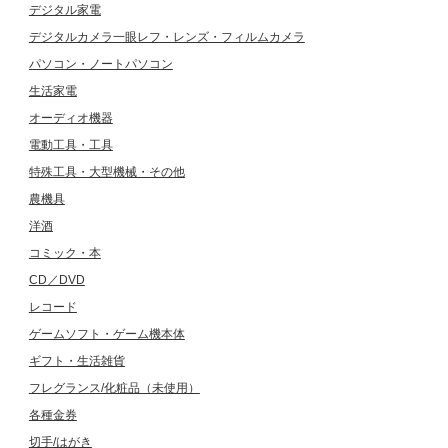
デジタル家電
デジタルカメラ一眼レフ・レンズ・フィルムカメラ
パソコン・ノートパソコン
生活家電
オーディオ機器
電動工具・工具
特殊工具・大型機械・その他
農機具
洋酒
コミック・本
CD／DVD
レコード
ゲームソフト・ゲーム機本体
ギフト・生活雑貨
フレグランス/化粧品（未使用）
各種金券
切手/はがき