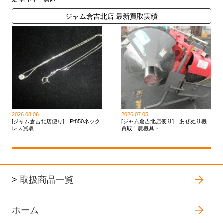
ジャム倉吉北店 最新買取実績
2026.08.06
2026.07.05
[ジャム倉吉北店便り] Pt850ネック
[ジャム倉吉北店便り] あぜぬり機
レス買取 ...
買取！農機具・ ...
>
取扱商品一覧
ホーム