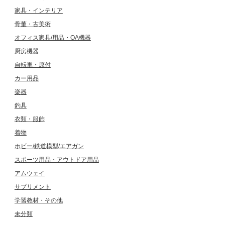
家具・インテリア
骨董・古美術
オフィス家具/用品・OA機器
厨房機器
自転車・原付
カー用品
楽器
釣具
衣類・服飾
着物
ホビー/鉄道模型/エアガン
スポーツ用品・アウトドア用品
アムウェイ
サプリメント
学習教材・その他
未分類