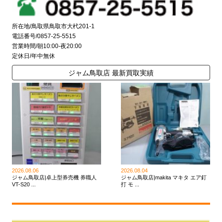
所在地/鳥取県鳥取市大杙201-1
電話番号/0857-25-5515
営業時間/朝10:00-夜20:00
定休日/年中無休
ジャム鳥取店 最新買取実績
2026.08.06
2026.08.04
ジャム鳥取店|卓上型券売機 券職人
ジャム鳥取店|makita マキタ エア釘
VT-S20 ...
打 モ ...