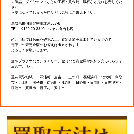
ナ製品、ダイヤモンドなどの宝石・貴金属、銀杯など是非お売りくだ
さい。
不要になってしまった時などお気軽にご来店下さい。
烏取県東伯郡北栄町北尾517-8
TEL 0120-20-3340 ジャム倉吉北店
尚、当店ではお品を確認の上、査定金額を算出していますので
電話での査定金額のお答えは出来かねます
よろしくお願いします。
金やプラチナなどジュエリー、金貨など貴金属や銀杯を売るならジャ
ム倉吉北店へ
重点買取地域 琴浦町・倉吉市・三朝町・湯梨浜町・北栄町・鳥取
市・大山町・米子市・南部町・江府町・日野町・日南町・日吉津村・
境港市・真庭市・新庄村・安来市