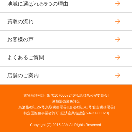
地域に選ばれる5つの理由
買取の流れ
お客様の声
よくあるご質問
店舗のご案内
古物商許可証 [第701070007246号/鳥取県公安委員会]
酒類販売業免許証
[鳥酒指e第126号/鳥取税務署長] [倉法e第141号/倉吉税務署長]
特定国際種事業者許可 [経済産業省認定S-6-31-00020]
Copyright (C) 2015 JAM All Rights Reserved.