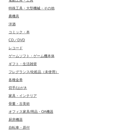
電動工具・工具
特殊工具・大型機械・その他
農機具
洋酒
コミック・本
CD／DVD
レコード
ゲームソフト・ゲーム機本体
ギフト・生活雑貨
フレグランス/化粧品（未使用）
各種金券
切手/はがき
家具・インテリア
骨董・古美術
オフィス家具/用品・OA機器
厨房機器
自転車・原付