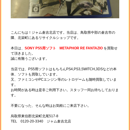
こんにちは！ジャム倉吉北店です。当店は、鳥取県中部の倉吉市の
隣、北栄町にあるリサイクルショップです。
本日は、
SONY PS5用ソフト METAPHOR RE FANTAZIO
を買取せ
て頂きました。
誠に有難うございます。
当店では、PS5用ソフトはもちろんPS4,PS3,SWITCH,3DSなどの本
体、ソフトも買取しています。
又、ファミコンやPCエンジン等のレトロゲームも随時買取していま
す。
お時間がある時は是非ご利用下さい。スタッフ一同お待ちしておりま
す。
不要になった、そんな時はお気軽にご来店下さい。
烏取県東伯郡北栄町北尾517-8
TEL 0120-20-3340 ジャム倉吉北店