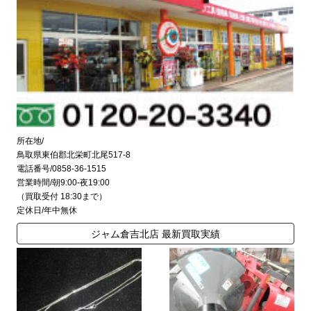
所在地/
鳥取県東伯郡北栄町北尾517-8
電話番号/0858-36-1515
営業時間/朝9:00-夜19:00
（買取受付 18:30まで）
定休日/年中無休
ジャム倉吉北店 最新買取実績