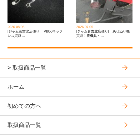
2026.08.06
2026.07.05
[ジャム倉吉北店便り] Pt850ネック
[ジャム倉吉北店便り] あぜぬり機
レス買取 ...
買取！農機具・ ...
>
取扱商品一覧
ホーム
初めての方へ
取扱商品一覧