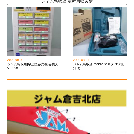
ジャム鳥取店 最新買取実績
2026.08.06
2026.08.04
ジャム鳥取店|卓上型券売機 券職人
ジャム鳥取店|makita マキタ エア釘
VT-S20 ...
打 モ ...