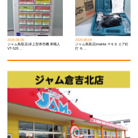
2026.08.06
2026.08.04
ジャム鳥取店|卓上型券売機 券職人
ジャム鳥取店|makita マキタ エア釘
VT-S20 ...
打 モ ...