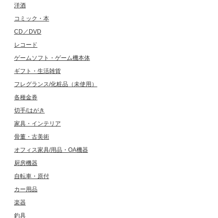
洋酒
コミック・本
CD／DVD
レコード
ゲームソフト・ゲーム機本体
ギフト・生活雑貨
フレグランス/化粧品（未使用）
各種金券
切手/はがき
家具・インテリア
骨董・古美術
オフィス家具/用品・OA機器
厨房機器
自転車・原付
カー用品
楽器
釣具