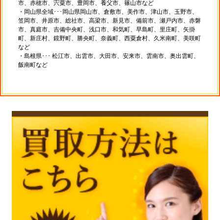
市、赤穂市、宍粟市、豊岡市、養父市、篠山市など
・岡山県全域･･･岡山県岡山市、倉敷市、美作市、津山市、玉野市、
笠岡市、井原市、総社市、高梁市、新見市、備前市、瀬戸内市、赤磐
市、真庭市、吉備中央町、浅口市、和気町、早島町、里庄町、矢掛
町、新庄村、鏡野町、勝央町、奈義町、西粟倉村、久米南町、美咲町
など
・島根県･･･ 松江市、出雲市、大田市、安来市、雲南市、奥出雲町、
飯南町など