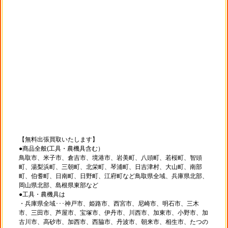
【無料出張買取いたします】
●商品全般(工具・農機具含む）
鳥取市、米子市、倉吉市、境港市、岩美町、八頭町、若桜町、智頭
町、湯梨浜町、三朝町、北栄町、琴浦町、日吉津村、大山町、南部
町、伯耆町、日南町、日野町、江府町など鳥取県全域、兵庫県北部、
岡山県北部、島根県東部など
●工具・農機具は
・兵庫県全域･･･神戸市、姫路市、西宮市、尼崎市、明石市、三木
市、三田市、芦屋市、宝塚市、伊丹市、川西市、加東市、小野市、加
古川市、高砂市、加西市、西脇市、丹波市、朝来市、相生市、たつの