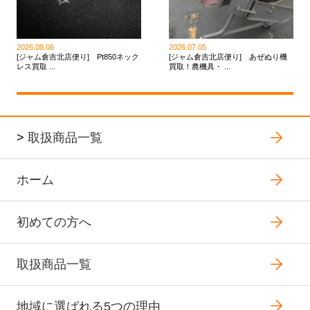
2026.08.06
2026.07.05
[ジャム倉吉北店便り] Pt850ネック
[ジャム倉吉北店便り] あぜぬり機
レス買取 ...
買取！農機具・ ...
>
取扱商品一覧
ホーム
初めての方へ
取扱商品一覧
地域に選ばれる5つの理由