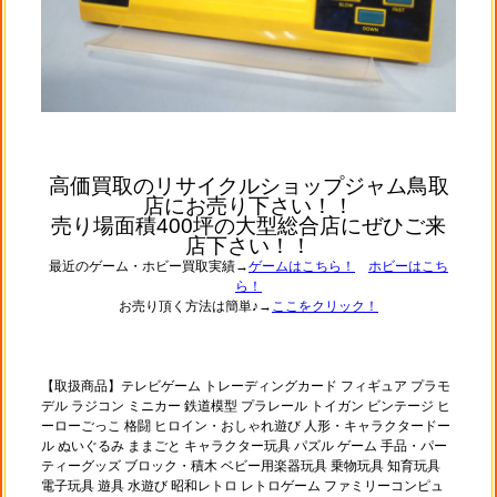
高価買取のリサイクルショップジャム鳥取
店にお売り下さい！！
売り場面積400坪の大型総合店にぜひご来
店下さい！！
最近のゲーム・ホビー買取実績→
ゲームはこちら！
ホビーはこち
ら！
お売り頂く方法は簡単♪→
ここをクリック！
【取扱商品】テレビゲーム トレーディングカード フィギュア プラモ
デル ラジコン ミニカー 鉄道模型 プラレール トイガン ビンテージ ヒ
ーローごっこ 格闘 ヒロイン・おしゃれ遊び 人形・キャラクタードー
ル ぬいぐるみ ままごと キャラクター玩具 パズル ゲーム 手品・パー
ティーグッズ ブロック・積木 ベビー用楽器玩具 乗物玩具 知育玩具
電子玩具 遊具 水遊び 昭和レトロ レトロゲーム ファミリーコンピュ