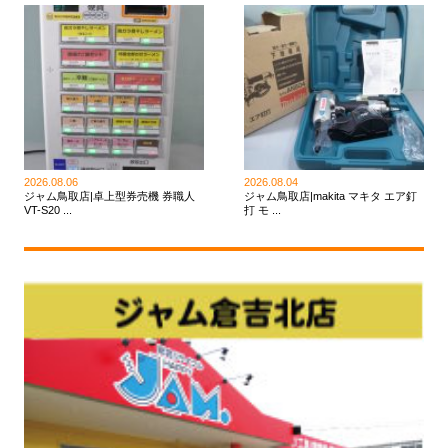
2026.08.06
2026.08.04
ジャム鳥取店|卓上型券売機 券職人
ジャム鳥取店|makita マキタ エア釘
VT-S20 ...
打 モ ...