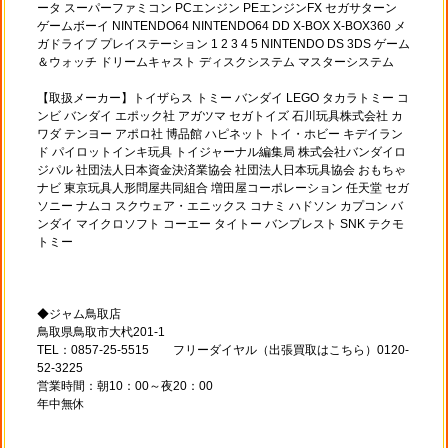
ータ スーパーファミコン PCエンジン PEエンジンFX セガサターン
ゲームボーイ NINTENDO64 NINTENDO64 DD X-BOX X-BOX360 メ
ガドライブ プレイステーション 1 2 3 4 5 NINTENDO DS 3DS ゲーム
＆ウォッチ ドリームキャスト ディスクシステム マスターシステム
【取扱メーカー】トイザらス トミー バンダイ LEGO タカラトミー コ
ンビ バンダイ エポック社 アガツマ セガトイズ 石川玩具株式会社 カ
ワダ テンヨー アポロ社 博品館 ハピネット トイ・ホビー キデイラン
ド パイロットインキ玩具 トイジャーナル編集局 株式会社バンダイロ
ジパル 社団法人日本資金決済業協会 社団法人日本玩具協会 おもちゃ
ナビ 東京玩具人形問屋共同組合 増田屋コーポレーション 任天堂 セガ
ソニー ナムコ スクウェア・エニックス コナミ ハドソン カプコン バ
ンダイ マイクロソフト コーエー タイトー バンプレスト SNK テクモ
トミー
◆ジャム鳥取店
鳥取県鳥取市大杙201-1
TEL：0857-25-5515 フリーダイヤル（出張買取はこちら）0120-
52-3225
営業時間：朝10：00～夜20：00
年中無休