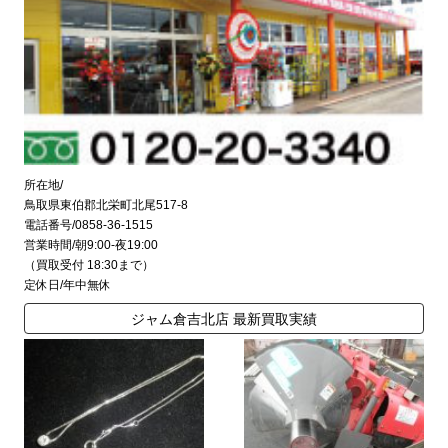
所在地/
鳥取県東伯郡北栄町北尾517-8
電話番号/0858-36-1515
営業時間/朝9:00-夜19:00
（買取受付 18:30まで）
定休日/年中無休
ジャム倉吉北店 最新買取実績