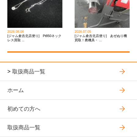
2026.08.06
2026.07.05
[ジャム倉吉北店便り] Pt850ネック
[ジャム倉吉北店便り] あぜぬり機
レス買取 ...
買取！農機具・ ...
>
取扱商品一覧
ホーム
初めての方へ
取扱商品一覧