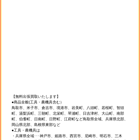
【無料出張買取いたします】
●商品全般(工具・農機具含む）
鳥取市、米子市、倉吉市、境港市、岩美町、八頭町、若桜町、智頭
町、湯梨浜町、三朝町、北栄町、琴浦町、日吉津村、大山町、南部
町、伯耆町、日南町、日野町、江府町など鳥取県全域、兵庫県北部、
岡山県北部、島根県東部など
●工具・農機具は
・兵庫県全域･･･神戸市、姫路市、西宮市、尼崎市、明石市、三木