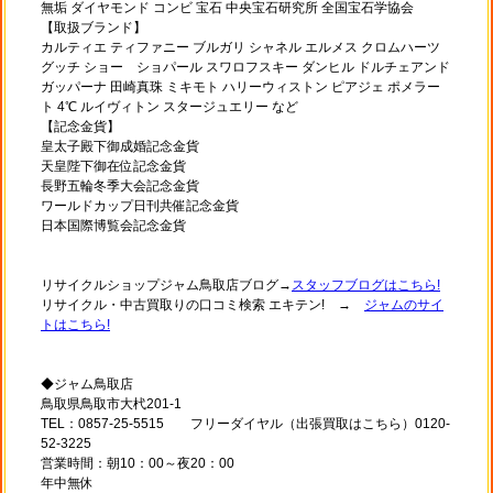
無垢 ダイヤモンド コンビ 宝石 中央宝石研究所 全国宝石学協会
【取扱ブランド】
カルティエ ティファニー ブルガリ シャネル エルメス クロムハーツ
グッチ ショー ショパール スワロフスキー ダンヒル ドルチェアンド
ガッパーナ 田崎真珠 ミキモト ハリーウィストン ピアジェ ポメラー
ト 4℃ ルイヴィトン スタージュエリー など
【記念金貨】
皇太子殿下御成婚記念金貨
天皇陛下御在位記念金貨
長野五輪冬季大会記念金貨
ワールドカップ日刊共催記念金貨
日本国際博覧会記念金貨
リサイクルショップジャム鳥取店ブログ→
スタッフブログはこちら!
リサイクル・中古買取りの口コミ検索 エキテン! →
ジャムのサイ
トはこちら!
◆ジャム鳥取店
鳥取県鳥取市大杙201-1
TEL：0857-25-5515 フリーダイヤル（出張買取はこちら）0120-
52-3225
営業時間：朝10：00～夜20：00
年中無休