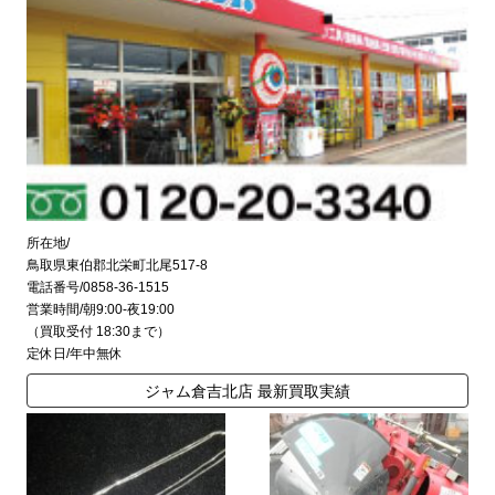
所在地/
鳥取県東伯郡北栄町北尾517-8
電話番号/0858-36-1515
営業時間/朝9:00-夜19:00
（買取受付 18:30まで）
定休日/年中無休
ジャム倉吉北店 最新買取実績