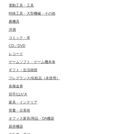
電動工具・工具
特殊工具・大型機械・その他
農機具
洋酒
コミック・本
CD／DVD
レコード
ゲームソフト・ゲーム機本体
ギフト・生活雑貨
フレグランス/化粧品（未使用）
各種金券
切手/はがき
家具・インテリア
骨董・古美術
オフィス家具/用品・OA機器
厨房機器