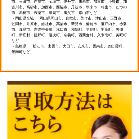
市、三田市、芦屋市、宝塚市、伊丹市、川西市、加東市、小野市、加
古川市、高砂市、加西市、西脇市、丹波市、朝来市、相生市、たつの
市、赤穂市、宍粟市、豊岡市、養父市、篠山市など
・岡山県全域･･･岡山県岡山市、倉敷市、美作市、津山市、玉野市、
笠岡市、井原市、総社市、高梁市、新見市、備前市、瀬戸内市、赤磐
市、真庭市、吉備中央町、浅口市、和気町、早島町、里庄町、矢掛
町、新庄村、鏡野町、勝央町、奈義町、西粟倉村、久米南町、美咲町
など
・島根県･･･ 松江市、出雲市、大田市、安来市、雲南市、奥出雲町、
飯南町など