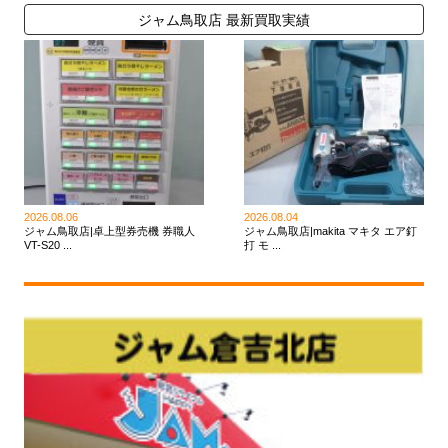
ジャム鳥取店 最新買取実績
2026.08.06
2026.08.04
ジャム鳥取店|卓上型券売機 券職人
ジャム鳥取店|makita マキタ エア釘
VT-S20 ...
打 モ ...