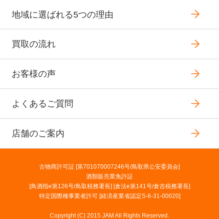
地域に選ばれる5つの理由
買取の流れ
お客様の声
よくあるご質問
店舗のご案内
古物商許可証 [第701070007246号/鳥取県公安委員会]
酒類販売業免許証
[鳥酒指e第126号/鳥取税務署長] [倉法e第141号/倉吉税務署長]
特定国際種事業者許可 [経済産業省認定S-6-31-00020]
Copyright (C) 2015 JAM All Rights Reserved.