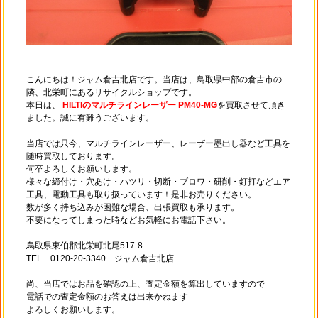
こんにちは！ジャム倉吉北店です。当店は、鳥取県中部の倉吉市の
隣、北栄町にあるリサイクルショップです。
本日は、
HILTIのマルチラインレーザー PM40-MG
を買取させて頂き
ました。誠に有難うございます。
当店では只今、マルチラインレーザー、レーザー墨出し器など工具を
随時買取しております。
何卒よろしくお願いします。
様々な締付け・穴あけ・ハツリ・切断・ブロワ・研削・釘打などエア
工具、電動工具も取り扱っています！是非お売りください。
数が多く持ち込みが困難な場合、出張買取も承ります。
不要になってしまった時などお気軽にお電話下さい。
烏取県東伯郡北栄町北尾517-8
TEL 0120-20-3340 ジャム倉吉北店
尚、当店ではお品を確認の上、査定金額を算出していますので
電話での査定金額のお答えは出来かねます
よろしくお願いします。