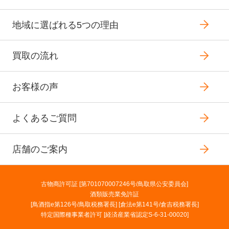
地域に選ばれる5つの理由
買取の流れ
お客様の声
よくあるご質問
店舗のご案内
古物商許可証 [第701070007246号/鳥取県公安委員会]
酒類販売業免許証
[鳥酒指e第126号/鳥取税務署長] [倉法e第141号/倉吉税務署長]
特定国際種事業者許可 [経済産業省認定S-6-31-00020]