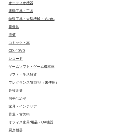
オーディオ機器
電動工具・工具
特殊工具・大型機械・その他
農機具
洋酒
コミック・本
CD／DVD
レコード
ゲームソフト・ゲーム機本体
ギフト・生活雑貨
フレグランス/化粧品（未使用）
各種金券
切手/はがき
家具・インテリア
骨董・古美術
オフィス家具/用品・OA機器
厨房機器