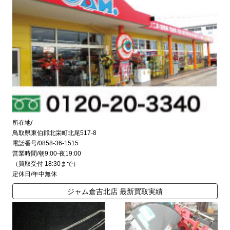
所在地/
鳥取県東伯郡北栄町北尾517-8
電話番号/0858-36-1515
営業時間/朝9:00-夜19:00
（買取受付 18:30まで）
定休日/年中無休
ジャム倉吉北店 最新買取実績