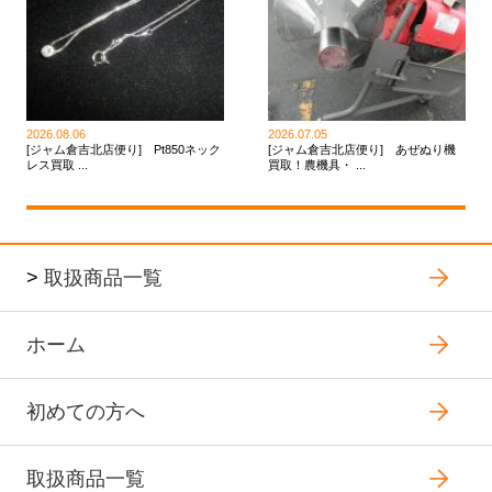
2026.08.06
2026.07.05
[ジャム倉吉北店便り] Pt850ネック
[ジャム倉吉北店便り] あぜぬり機
レス買取 ...
買取！農機具・ ...
>
取扱商品一覧
ホーム
初めての方へ
取扱商品一覧