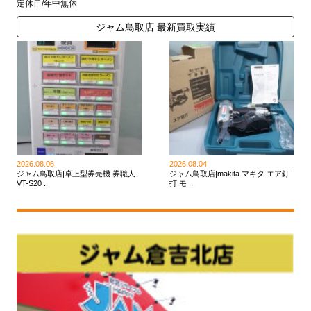
定休日/年中無休
ジャム鳥取店 最新買取実績
2026.08.06
2026.08.04
ジャム鳥取店|卓上型券売機 券職人
ジャム鳥取店|makita マキタ エア釘
VT-S20 ...
打 モ ...