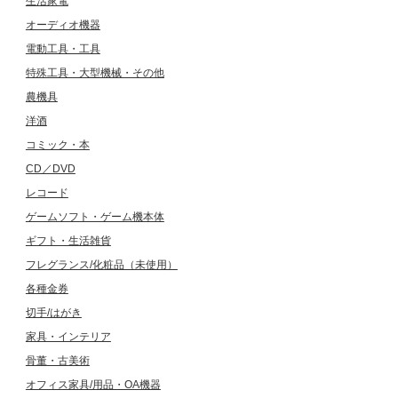
生活家電
オーディオ機器
電動工具・工具
特殊工具・大型機械・その他
農機具
洋酒
コミック・本
CD／DVD
レコード
ゲームソフト・ゲーム機本体
ギフト・生活雑貨
フレグランス/化粧品（未使用）
各種金券
切手/はがき
家具・インテリア
骨董・古美術
オフィス家具/用品・OA機器