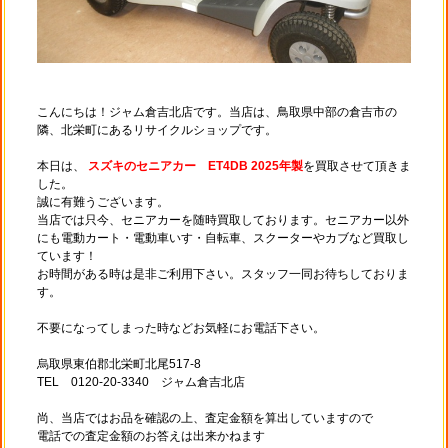
こんにちは！ジャム倉吉北店です。当店は、鳥取県中部の倉吉市の
隣、北栄町にあるリサイクルショップです。
本日は、
スズキのセニアカー ET4DB 2025年製
を買取させて頂きま
した。
誠に有難うございます。
当店では只今、セニアカーを随時買取しております。セニアカー以外
にも電動カート・電動車いす・自転車、スクーターやカブなど買取し
ています！
お時間がある時は是非ご利用下さい。スタッフ一同お待ちしておりま
す。
不要になってしまった時などお気軽にお電話下さい。
烏取県東伯郡北栄町北尾517-8
TEL 0120-20-3340 ジャム倉吉北店
尚、当店ではお品を確認の上、査定金額を算出していますので
電話での査定金額のお答えは出来かねます