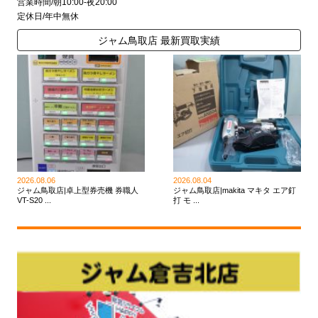
営業時間/朝10:00-夜20:00
定休日/年中無休
ジャム鳥取店 最新買取実績
2026.08.06
2026.08.04
ジャム鳥取店|卓上型券売機 券職人
ジャム鳥取店|makita マキタ エア釘
VT-S20 ...
打 モ ...