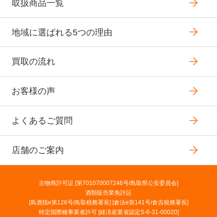
取扱商品一覧
地域に選ばれる5つの理由
買取の流れ
お客様の声
よくあるご質問
店舗のご案内
古物商許可証 [第701070007246号/鳥取県公安委員会]
酒類販売業免許証
[鳥酒指e第126号/鳥取税務署長] [倉法e第141号/倉吉税務署長]
特定国際種事業者許可 [経済産業省認定S-6-31-00020]