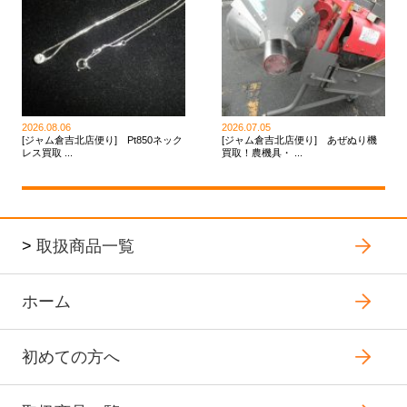
2026.08.06
2026.07.05
[ジャム倉吉北店便り] Pt850ネック
[ジャム倉吉北店便り] あぜぬり機
レス買取 ...
買取！農機具・ ...
>
取扱商品一覧
ホーム
初めての方へ