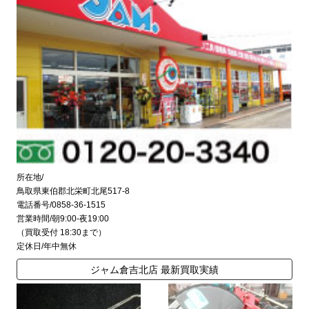
所在地/
鳥取県東伯郡北栄町北尾517-8
電話番号/0858-36-1515
営業時間/朝9:00-夜19:00
（買取受付 18:30まで）
定休日/年中無休
ジャム倉吉北店 最新買取実績