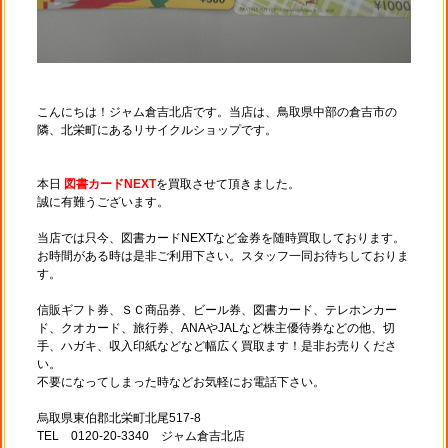
こんにちは！ジャム倉吉北店です。当店は、鳥取県中部の倉吉市の
隣、北栄町にあるリサイクルショップです。
本日
図書カードNEXT
を買取させて頂きました。
誠に有難うございます。
当店では只今、図書カードNEXTなど金券を随時買取しております。
お時間がある時は是非ご利用下さい。スタッフ一同お待ちしておりま
す。
信販ギフト券、ＳＣ商品券、ビール券、図書カード、テレホンカー
ド、クオカード、旅行券、ANAやJALなど株主優待券などの他、切
手、ハガキ、収入印紙などなど幅広く買取ます！是非お売りくださ
い。
不要になってしまった時などお気軽にお電話下さい。
烏取県東伯郡北栄町北尾517-8
TEL 0120-20-3340 ジャム倉吉北店