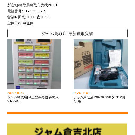
所在地/鳥取県鳥取市大杙201-1
電話番号/0857-25-5515
営業時間/朝10:00-夜20:00
定休日/年中無休
ジャム鳥取店 最新買取実績
2026.08.06
2026.08.04
ジャム鳥取店|卓上型券売機 券職人
ジャム鳥取店|makita マキタ エア釘
VT-S20 ...
打 モ ...