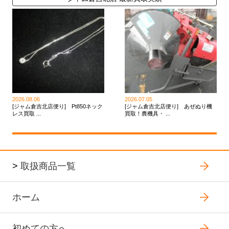
2026.08.06
2026.07.05
[ジャム倉吉北店便り] Pt850ネック
[ジャム倉吉北店便り] あぜぬり機
レス買取 ...
買取！農機具・ ...
>
取扱商品一覧
ホーム
初めての方へ