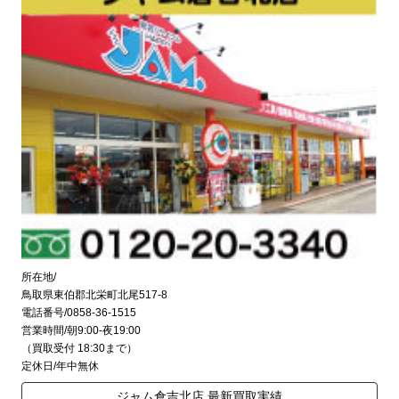
所在地/
鳥取県東伯郡北栄町北尾517-8
電話番号/0858-36-1515
営業時間/朝9:00-夜19:00
（買取受付 18:30まで）
定休日/年中無休
ジャム倉吉北店 最新買取実績