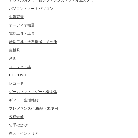
デジタルカメラ一眼レフ・レンズ・フィルムカメラ
パソコン・ノートパソコン
生活家電
オーディオ機器
電動工具・工具
特殊工具・大型機械・その他
農機具
洋酒
コミック・本
CD／DVD
レコード
ゲームソフト・ゲーム機本体
ギフト・生活雑貨
フレグランス/化粧品（未使用）
各種金券
切手/はがき
家具・インテリア