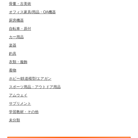
骨董・古美術
オフィス家具/用品・OA機器
厨房機器
自転車・原付
カー用品
楽器
釣具
衣類・服飾
着物
ホビー/鉄道模型/エアガン
スポーツ用品・アウトドア用品
アムウェイ
サプリメント
学習教材・その他
未分類