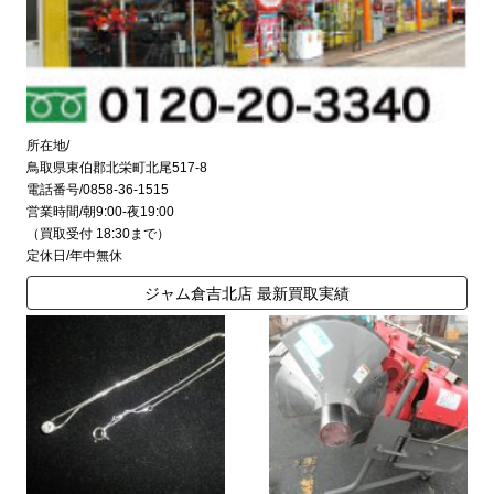
所在地/
鳥取県東伯郡北栄町北尾517-8
電話番号/0858-36-1515
営業時間/朝9:00-夜19:00
（買取受付 18:30まで）
定休日/年中無休
ジャム倉吉北店 最新買取実績