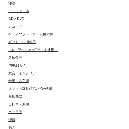
洋酒
コミック・本
CD／DVD
レコード
ゲームソフト・ゲーム機本体
ギフト・生活雑貨
フレグランス/化粧品（未使用）
各種金券
切手/はがき
家具・インテリア
骨董・古美術
オフィス家具/用品・OA機器
厨房機器
自転車・原付
カー用品
楽器
釣具