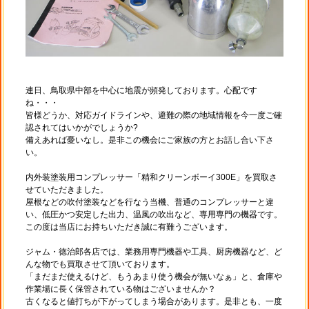
連日、鳥取県中部を中心に地震が頻発しております。心配です
ね・・・
皆様どうか、対応ガイドラインや、避難の際の地域情報を今一度ご確
認されてはいかがでしょうか?
備えあれば憂いなし。是非この機会にご家族の方とお話し合い下さ
い。
内外装塗装用コンプレッサー「精和クリーンボーイ300E」を買取さ
せていただきました。
屋根などの吹付塗装などを行なう当機、普通のコンプレッサーと違
い、低圧かつ安定した出力、温風の吹出など、専用専門の機器です。
この度は当店にお持ちいただき誠に有難うございます。
ジャム・徳治郎各店では、業務用専門機器や工具、厨房機器など、ど
んな物でも買取させて頂いております。
「まだまだ使えるけど、もうあまり使う機会が無いなぁ」と、倉庫や
作業場に長く保管されている物はございませんか？
古くなると値打ちが下がってしまう場合があります。是非とも、一度