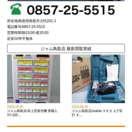
所在地/鳥取県鳥取市大杙201-1
電話番号/0857-25-5515
営業時間/朝10:00-夜20:00
定休日/年中無休
ジャム鳥取店 最新買取実績
2026.08.06
2026.08.04
ジャム鳥取店|卓上型券売機 券職人
ジャム鳥取店|makita マキタ エア釘
VT-S20 ...
打 モ ...