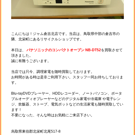
こんにちは！ジャム倉吉北店です。当店は、鳥取県中部の倉吉市の
隣、北栄町にあるリサイクルショップです。
本日は、
パナソニックのコンパクトオーブン NB-DT52
を買取させて
頂きました。
誠に有難うございます。
当店では只今、調理家電を随時買取しております。
お時間がある時は是非ご利用下さい。スタッフ一同お待ちしておりま
す。
Blu-rayDVDプレーヤー、HDDレコーダー、ノートパソコン、ポータ
ブルオーディオプレーヤーなどのデジタル家電や冷蔵庫 や電子レン
ジ、炊飯器、ストーブ、電気ポットなどの生活家電も随時買取してい
ます！
不要になった、そんな時はお気軽にご来店下さい。
烏取県東伯郡北栄町北尾517-8