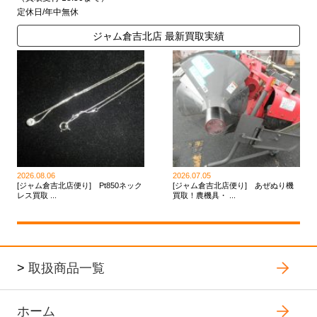
定休日/年中無休
ジャム倉吉北店 最新買取実績
2026.08.06
2026.07.05
[ジャム倉吉北店便り] Pt850ネック
[ジャム倉吉北店便り] あぜぬり機
レス買取 ...
買取！農機具・ ...
>
取扱商品一覧
ホーム