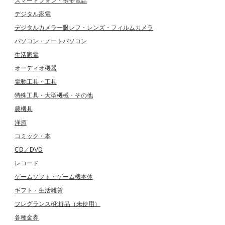
スマートフォン・携帯電話
デジタル家電
デジタルカメラ一眼レフ・レンズ・フィルムカメラ
パソコン・ノートパソコン
生活家電
オーディオ機器
電動工具・工具
特殊工具・大型機械・その他
農機具
洋酒
コミック・本
CD／DVD
レコード
ゲームソフト・ゲーム機本体
ギフト・生活雑貨
フレグランス/化粧品（未使用）
各種金券