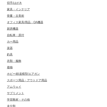
切手/はがき
家具・インテリア
骨董・古美術
オフィス家具/用品・OA機器
厨房機器
自転車・原付
カー用品
楽器
釣具
衣類・服飾
着物
ホビー/鉄道模型/エアガン
スポーツ用品・アウトドア用品
アムウェイ
サプリメント
学習教材・その他
未分類