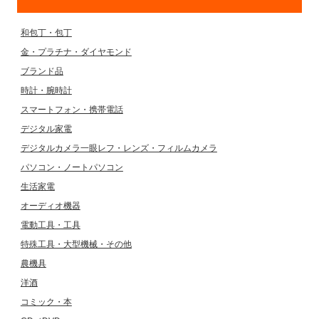
和包丁・包丁
金・プラチナ・ダイヤモンド
ブランド品
時計・腕時計
スマートフォン・携帯電話
デジタル家電
デジタルカメラ一眼レフ・レンズ・フィルムカメラ
パソコン・ノートパソコン
生活家電
オーディオ機器
電動工具・工具
特殊工具・大型機械・その他
農機具
洋酒
コミック・本