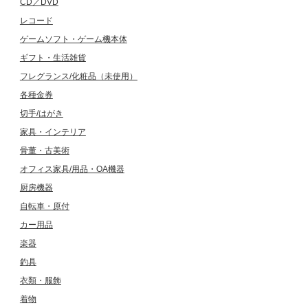
CD／DVD
レコード
ゲームソフト・ゲーム機本体
ギフト・生活雑貨
フレグランス/化粧品（未使用）
各種金券
切手/はがき
家具・インテリア
骨董・古美術
オフィス家具/用品・OA機器
厨房機器
自転車・原付
カー用品
楽器
釣具
衣類・服飾
着物