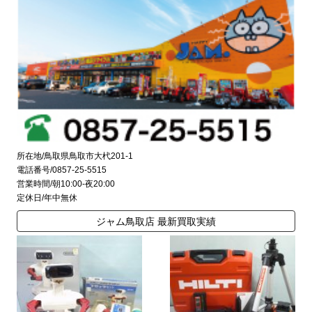
所在地/鳥取県鳥取市大杙201-1
電話番号/0857-25-5515
営業時間/朝10:00-夜20:00
定休日/年中無休
ジャム鳥取店 最新買取実績