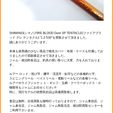
SHIMANO(シマノ) FIRE BLOOD Gure SP TENTACLE(ファイアブラ
ッド グレ テンタクル) “1.2-530″を買取させて頂きました。
誠にありがとうございます。
本体も使用感の少ない美品で穂先カバー・布袋・ケースも付属してお
りましたので高額査定させて頂きました。
ジャム・徳治郎各店は、釣具の買い取りに大変、力を入れておりま
す。
ルアー ロッド・投げ竿・磯竿・渓流竿・鮎竿などの各種釣り竿、
スピニングリール・ベイトリール・電動リールなどの各種リール、
ルアーやライフジャケッ ト・ギャフ・玉網・クーラーボックス・小
物類等もジャムにお任せください!!
特に、現行モデルの状態良好品は高価買取致します。
査定は無料、出張買取も随時行っておりますので、ジャム東伯店、ジ
ャム倉吉店、ジャム鳥取店、ジャム鳥取北店、徳治郎買取センターを
ご利用下さいませ。