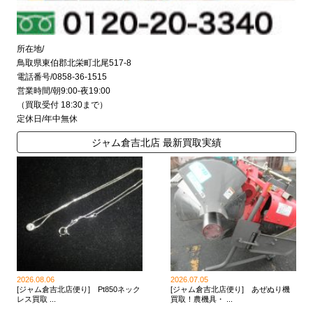
所在地/
鳥取県東伯郡北栄町北尾517-8
電話番号/0858-36-1515
営業時間/朝9:00-夜19:00
（買取受付 18:30まで）
定休日/年中無休
ジャム倉吉北店 最新買取実績
2026.08.06
2026.07.05
[ジャム倉吉北店便り] Pt850ネック
[ジャム倉吉北店便り] あぜぬり機
レス買取 ...
買取！農機具・ ...