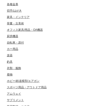
各種金券
切手/はがき
家具・インテリア
骨董・古美術
オフィス家具/用品・OA機器
厨房機器
自転車・原付
カー用品
楽器
釣具
衣類・服飾
着物
ホビー/鉄道模型/エアガン
スポーツ用品・アウトドア用品
アムウェイ
サプリメント