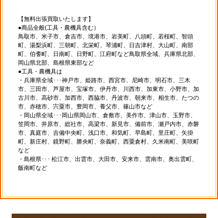
【無料出張買取いたします】
●商品全般(工具・農機具含む）
鳥取市、米子市、倉吉市、境港市、岩美町、八頭町、若桜町、智頭
町、湯梨浜町、三朝町、北栄町、琴浦町、日吉津村、大山町、南部
町、伯耆町、日南町、日野町、江府町など鳥取県全域、兵庫県北部、
岡山県北部、島根県東部など
●工具・農機具は
・兵庫県全域･･･神戸市、姫路市、西宮市、尼崎市、明石市、三木
市、三田市、芦屋市、宝塚市、伊丹市、川西市、加東市、小野市、加
古川市、高砂市、加西市、西脇市、丹波市、朝来市、相生市、たつの
市、赤穂市、宍粟市、豊岡市、養父市、篠山市など
・岡山県全域･･･岡山県岡山市、倉敷市、美作市、津山市、玉野市、
笠岡市、井原市、総社市、高梁市、新見市、備前市、瀬戸内市、赤磐
市、真庭市、吉備中央町、浅口市、和気町、早島町、里庄町、矢掛
町、新庄村、鏡野町、勝央町、奈義町、西粟倉村、久米南町、美咲町
など
・島根県･･･ 松江市、出雲市、大田市、安来市、雲南市、奥出雲町、
飯南町など