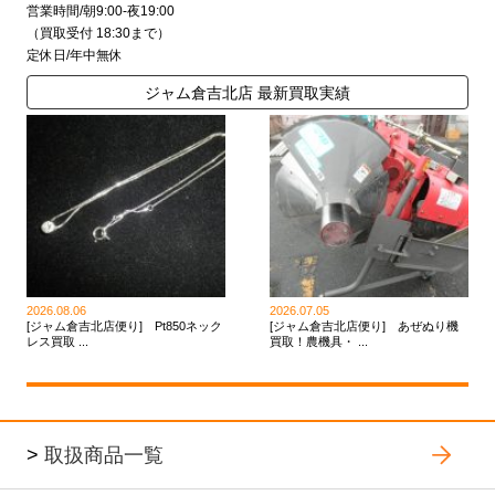
営業時間/朝9:00-夜19:00
（買取受付 18:30まで）
定休日/年中無休
ジャム倉吉北店 最新買取実績
2026.08.06
2026.07.05
[ジャム倉吉北店便り] Pt850ネック
[ジャム倉吉北店便り] あぜぬり機
レス買取 ...
買取！農機具・ ...
>
取扱商品一覧