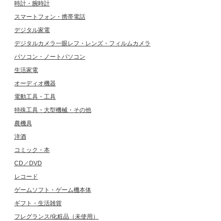
時計・腕時計
スマートフォン・携帯電話
デジタル家電
デジタルカメラ一眼レフ・レンズ・フィルムカメラ
パソコン・ノートパソコン
生活家電
オーディオ機器
電動工具・工具
特殊工具・大型機械・その他
農機具
洋酒
コミック・本
CD／DVD
レコード
ゲームソフト・ゲーム機本体
ギフト・生活雑貨
フレグランス/化粧品（未使用）