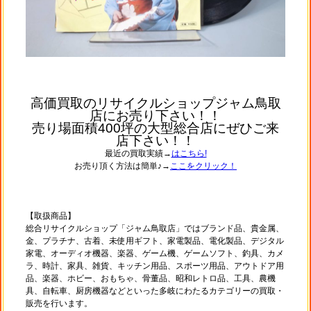
高価買取のリサイクルショップジャム鳥取
店にお売り下さい！！
売り場面積400坪の大型総合店にぜひご来
店下さい！！
最近の買取実績→
はこちら!
お売り頂く方法は簡単♪→
ここをクリック！
【取扱商品】
総合リサイクルショップ「ジャム鳥取店」ではブランド品、貴金属、
金、プラチナ、古着、未使用ギフト、家電製品、電化製品、デジタル
家電、オーディオ機器、楽器、ゲーム機、ゲームソフト、釣具、カメ
ラ、時計、家具、雑貨、キッチン用品、スポーツ用品、アウトドア用
品、楽器、ホビー、おもちゃ、骨董品、昭和レトロ品、工具、農機
具、自転車、厨房機器などといった多岐にわたるカテゴリーの買取・
販売を行います。