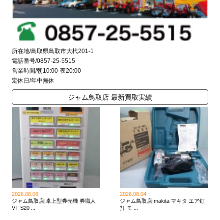
所在地/鳥取県鳥取市大杙201-1
電話番号/0857-25-5515
営業時間/朝10:00-夜20:00
定休日/年中無休
ジャム鳥取店 最新買取実績
2026.08.06
2026.08.04
ジャム鳥取店|卓上型券売機 券職人
ジャム鳥取店|makita マキタ エア釘
VT-S20 ...
打 モ ...