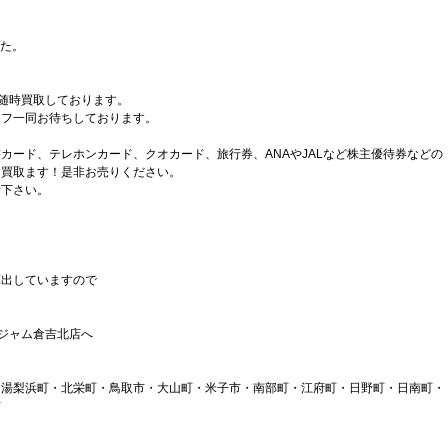
た。
を随時買取しております。
ッフ一同お待ちしております。
カード、テレホンカード、クオカード、旅行券、ANAやJALなど株主優待券などの
く買取ます！是非お売りください。
話下さい。
算出していますので
。
、ジャム倉吉北店へ
湯梨浜町・北栄町・鳥取市・大山町・米子市・南部町・江府町・日野町・日南町・
市