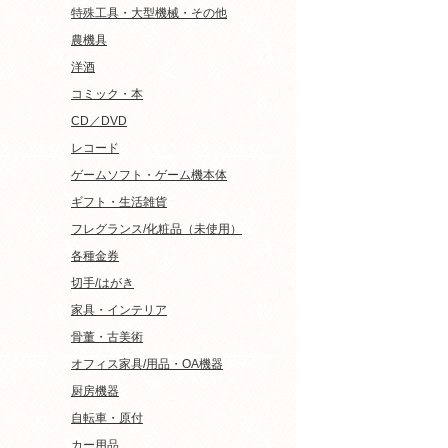
特殊工具・大型機械・その他
農機具
洋酒
コミック・本
CD／DVD
レコード
ゲームソフト・ゲーム機本体
ギフト・生活雑貨
フレグランス/化粧品（未使用）
各種金券
切手/はがき
家具・インテリア
骨董・古美術
オフィス家具/用品・OA機器
厨房機器
自転車・原付
カー用品