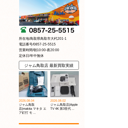
所在地/鳥取県鳥取市大杙201-1
電話番号/0857-25-5515
営業時間/朝10:00-夜20:00
定休日/年中無休
ジャム鳥取店 最新買取実績
2026.08.04
2026.08.02
ジャム鳥取
ジャム鳥取店|Apple
店|makita マキタ エ
TV 4K 第3世代 ...
ア釘打 モ ...