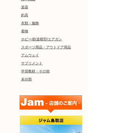
楽器
釣具
衣類・服飾
着物
ホビー/鉄道模型/エアガン
スポーツ用品・アウトドア用品
アムウェイ
サプリメント
学習教材・その他
未分類