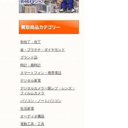
和包丁・包丁
金・プラチナ・ダイヤモンド
ブランド品
時計・腕時計
スマートフォン・携帯電話
デジタル家電
デジタルカメラ一眼レフ・レンズ・
フィルムカメラ
パソコン・ノートパソコン
生活家電
オーディオ機器
電動工具・工具