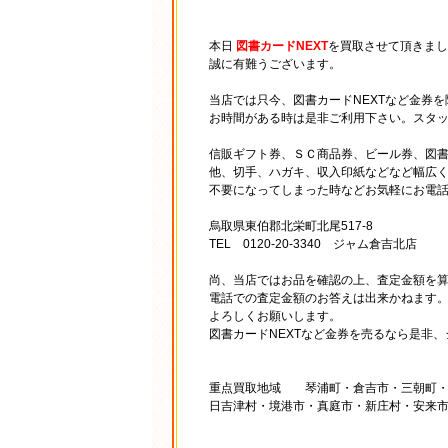
本日
図書カードNEXT
を買取させて頂きまし
誠に有難うございます。
当店では只今、図書カードNEXTなど金券
お時間がある時は是非ご利用下さい。スタ
信販ギフト券、ＳＣ商品券、ビール券、図書
他、切手、ハガキ、収入印紙などなど幅広
不要になってしまった時などお気軽にお電
烏取県東伯郡北栄町北尾517-8
TEL 0120-20-3340 ジャム倉吉北店
尚、当店ではお品を確認の上、査定金額を
電話での査定金額のお答えは出来かねます
よろしくお願いします。
図書カードNEXTなど金券を売るなら是非
重点買取地域 琴浦町・倉吉市・三朝町・
日吉津村・境港市・真庭市・新庄村・安来