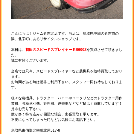
こんにちは！ジャム倉吉北店です。当店は、鳥取県中部の倉吉市の
隣、北栄町にあるリサイクルショップです。
本日は、
初田のスピードスプレイヤー RS600Z
を買取させて頂きまし
た。
誠に有難うございます。
当店では只今、スピードスプレイヤーなど農機具を随時買取しており
ます。
お時間がある時は是非ご利用下さい。スタッフ一同お待ちしておりま
す。
様々な農機具、トラクター、ハローやロータリなどのトラクター用作
業機、各種草刈機、管理機、運搬車などなど幅広く買取しています！
是非お売り下さい。
数が多く持ち込みが困難な場合、出張買取も承ります。
不要になってしまった時などお気軽にお電話下さい。
烏取県東伯郡北栄町北尾517-8