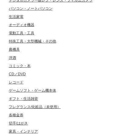
デジタルカメラ一眼レフ・レンズ・フィルムカメラ
パソコン・ノートパソコン
生活家電
オーディオ機器
電動工具・工具
特殊工具・大型機械・その他
農機具
洋酒
コミック・本
CD／DVD
レコード
ゲームソフト・ゲーム機本体
ギフト・生活雑貨
フレグランス/化粧品（未使用）
各種金券
切手/はがき
家具・インテリア