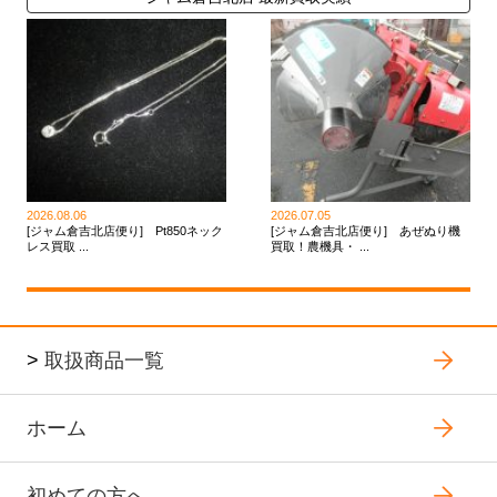
2026.08.06
2026.07.05
[ジャム倉吉北店便り] Pt850ネック
[ジャム倉吉北店便り] あぜぬり機
レス買取 ...
買取！農機具・ ...
>
取扱商品一覧
ホーム
初めての方へ