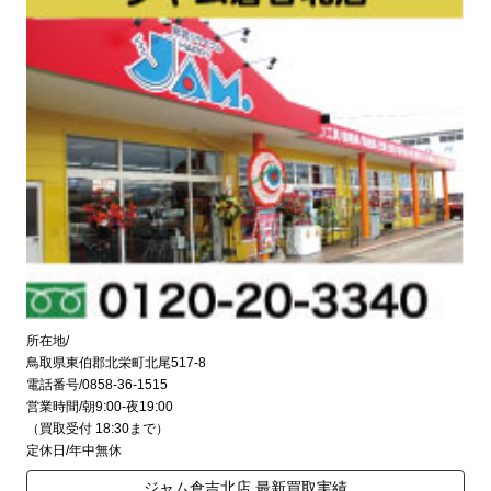
所在地/
鳥取県東伯郡北栄町北尾517-8
電話番号/0858-36-1515
営業時間/朝9:00-夜19:00
（買取受付 18:30まで）
定休日/年中無休
ジャム倉吉北店 最新買取実績