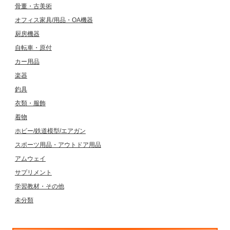
骨董・古美術
オフィス家具/用品・OA機器
厨房機器
自転車・原付
カー用品
楽器
釣具
衣類・服飾
着物
ホビー/鉄道模型/エアガン
スポーツ用品・アウトドア用品
アムウェイ
サプリメント
学習教材・その他
未分類