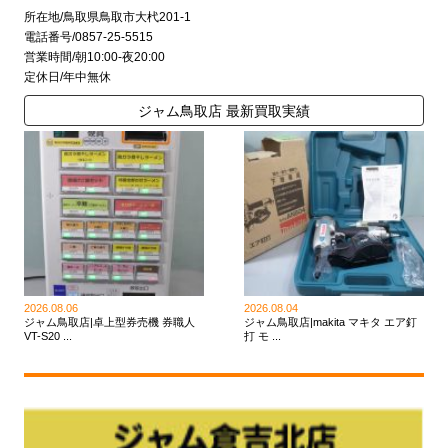
所在地/鳥取県鳥取市大杙201-1
電話番号/0857-25-5515
営業時間/朝10:00-夜20:00
定休日/年中無休
ジャム鳥取店 最新買取実績
2026.08.06
2026.08.04
ジャム鳥取店|卓上型券売機 券職人
ジャム鳥取店|makita マキタ エア釘
VT-S20 ...
打 モ ...