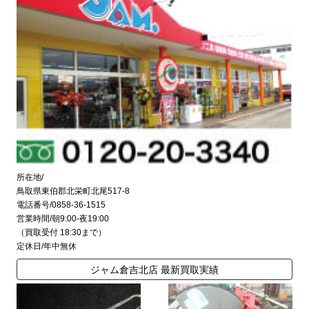
所在地/
鳥取県東伯郡北栄町北尾517-8
電話番号/0858-36-1515
営業時間/朝9:00-夜19:00
（買取受付 18:30まで）
定休日/年中無休
ジャム倉吉北店 最新買取実績