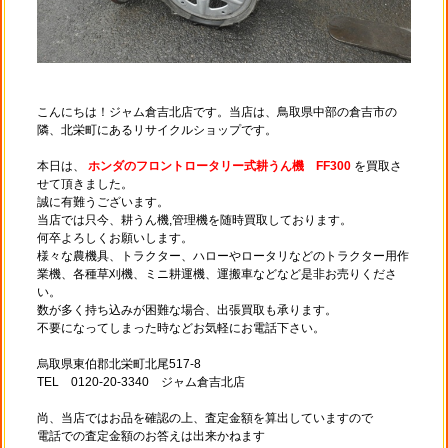
こんにちは！ジャム倉吉北店です。当店は、鳥取県中部の倉吉市の
隣、北栄町にあるリサイクルショップです。
本日は、
ホンダのフロントロータリー式耕うん機 FF300
を買取さ
せて頂きました。
誠に有難うございます。
当店では只今、耕うん機,管理機を随時買取しております。
何卒よろしくお願いします。
様々な農機具、トラクター、ハローやロータリなどのトラクター用作
業機、各種草刈機、ミニ耕運機、運搬車などなど是非お売りくださ
い。
数が多く持ち込みが困難な場合、出張買取も承ります。
不要になってしまった時などお気軽にお電話下さい。
烏取県東伯郡北栄町北尾517-8
TEL 0120-20-3340 ジャム倉吉北店
尚、当店ではお品を確認の上、査定金額を算出していますので
電話での査定金額のお答えは出来かねます