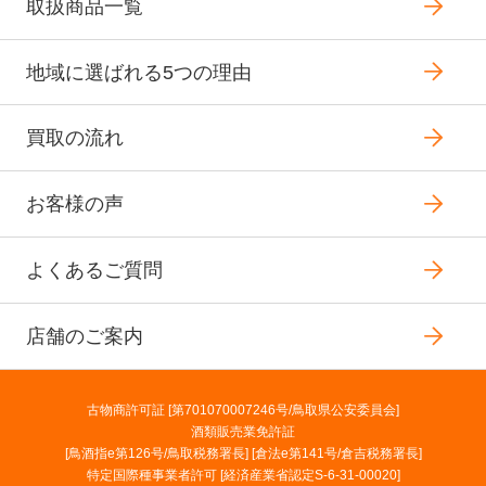
取扱商品一覧
地域に選ばれる5つの理由
買取の流れ
お客様の声
よくあるご質問
店舗のご案内
古物商許可証 [第701070007246号/鳥取県公安委員会]
酒類販売業免許証
[鳥酒指e第126号/鳥取税務署長] [倉法e第141号/倉吉税務署長]
特定国際種事業者許可 [経済産業省認定S-6-31-00020]