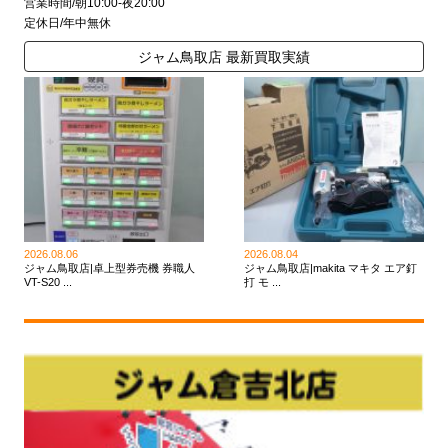
営業時間/朝10:00-夜20:00
定休日/年中無休
ジャム鳥取店 最新買取実績
2026.08.06
2026.08.04
ジャム鳥取店|卓上型券売機 券職人
ジャム鳥取店|makita マキタ エア釘
VT-S20 ...
打 モ ...