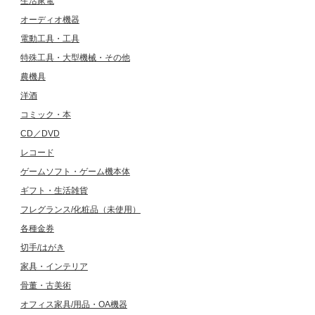
生活家電
オーディオ機器
電動工具・工具
特殊工具・大型機械・その他
農機具
洋酒
コミック・本
CD／DVD
レコード
ゲームソフト・ゲーム機本体
ギフト・生活雑貨
フレグランス/化粧品（未使用）
各種金券
切手/はがき
家具・インテリア
骨董・古美術
オフィス家具/用品・OA機器