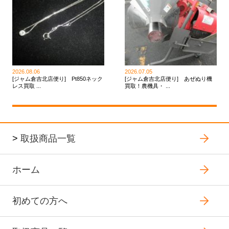
2026.08.06
2026.07.05
[ジャム倉吉北店便り] Pt850ネック
[ジャム倉吉北店便り] あぜぬり機
レス買取 ...
買取！農機具・ ...
>
取扱商品一覧
ホーム
初めての方へ