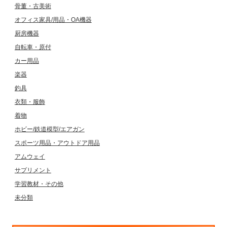
骨董・古美術
オフィス家具/用品・OA機器
厨房機器
自転車・原付
カー用品
楽器
釣具
衣類・服飾
着物
ホビー/鉄道模型/エアガン
スポーツ用品・アウトドア用品
アムウェイ
サプリメント
学習教材・その他
未分類