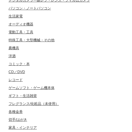
デジタルカメラ一眼レフ・レンズ・フィルムカメラ
パソコン・ノートパソコン
生活家電
オーディオ機器
電動工具・工具
特殊工具・大型機械・その他
農機具
洋酒
コミック・本
CD／DVD
レコード
ゲームソフト・ゲーム機本体
ギフト・生活雑貨
フレグランス/化粧品（未使用）
各種金券
切手/はがき
家具・インテリア