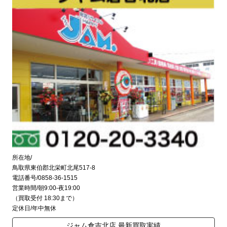
所在地/
鳥取県東伯郡北栄町北尾517-8
電話番号/0858-36-1515
営業時間/朝9:00-夜19:00
（買取受付 18:30まで）
定休日/年中無休
ジャム倉吉北店 最新買取実績