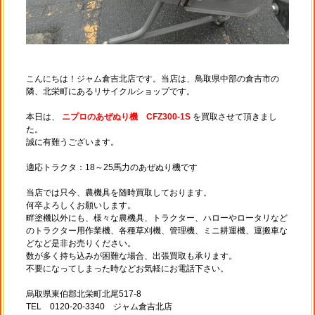
こんにちは！ジャム倉吉北店です。当店は、鳥取県中部の倉吉市の
隣、北栄町にあるリサイクルショップです。
本日は、
ニプロのあぜぬり機 CFZ300-1S
を買取させて頂きまし
た。
誠に有難うございます。
適応トラクタ：18～25馬力のあぜぬり機です
当店では只今、農機具を随時買取しております。
何卒よろしくお願いします。
畔塗機以外にも、様々な農機具、トラクター、ハローやロータリなど
のトラクター用作業機、各種草刈機、管理機、ミニ耕運機、運搬車な
どなど是非お売りください。
数が多く持ち込みが困難な場合、出張買取も承ります。
不要になってしまった時などお気軽にお電話下さい。
烏取県東伯郡北栄町北尾517-8
TEL 0120-20-3340 ジャム倉吉北店