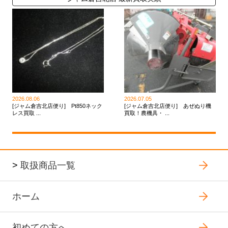
2026.08.06
2026.07.05
[ジャム倉吉北店便り] Pt850ネック
[ジャム倉吉北店便り] あぜぬり機
レス買取 ...
買取！農機具・ ...
>
取扱商品一覧
ホーム
初めての方へ