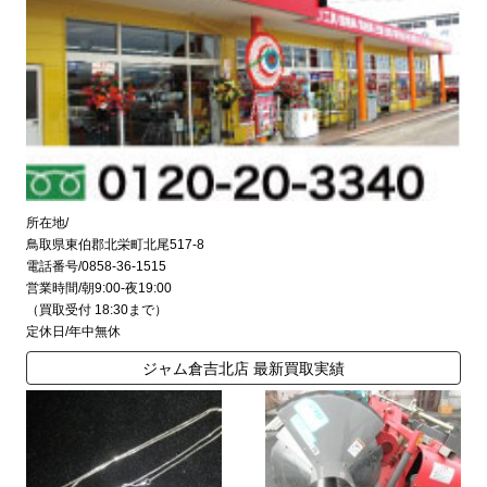
所在地/
鳥取県東伯郡北栄町北尾517-8
電話番号/0858-36-1515
営業時間/朝9:00-夜19:00
（買取受付 18:30まで）
定休日/年中無休
ジャム倉吉北店 最新買取実績