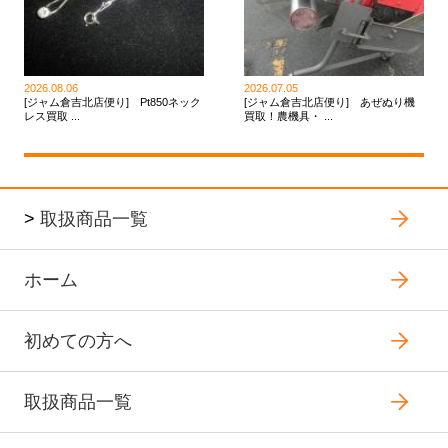
2026.08.06
2026.07.05
[ジャム倉吉北店便り] Pt850ネック
[ジャム倉吉北店便り] あぜぬり機
レス買取 ...
買取！農機具・ ...
>
取扱商品一覧
ホーム
初めての方へ
取扱商品一覧