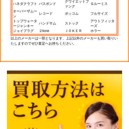
クワイエットフ
ハネダクラフト
バスポンド
Ｇルーミス
ァンク
オーバーザムー
レコード
ボッコム
フルサイズ
ン
トップウォータ
アウトフィッタ
ハンドサム
ストック
ージャンキー
ーズ
ジョイプラグ
２tone
ＪＯＫＥＲ
ホラー
以上のメーカーは一部となります、上記以外のメーカーも買い取りい
たしますのでぜひ査定へお持ちください。