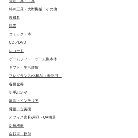
電動工具・工具
特殊工具・大型機械・その他
農機具
洋酒
コミック・本
CD／DVD
レコード
ゲームソフト・ゲーム機本体
ギフト・生活雑貨
フレグランス/化粧品（未使用）
各種金券
切手/はがき
家具・インテリア
骨董・古美術
オフィス家具/用品・OA機器
厨房機器
自転車・原付