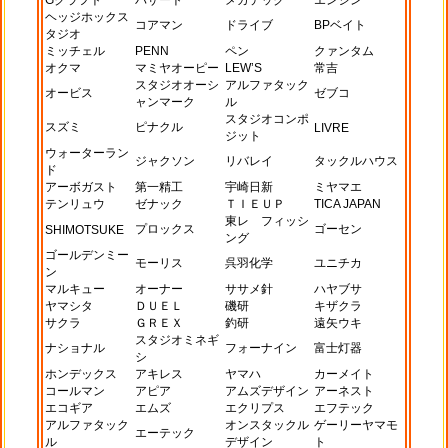
Gクラフト
バサート
メガテック
エンジン
ヘッジホックス
コアマン
ドライブ
BPベイト
タジオ
ミッチェル
PENN
ペン
クァンタム
オクマ
マミヤオーピー
LEW’S
常吉
スタジオオーシ
アルファタック
オービス
ゼブコ
ャンマーク
ル
スタジオコンポ
スズミ
ピナクル
LIVRE
ジット
ウォーターラン
ジャクソン
リバレイ
タックルハウス
ド
アーボガスト
第一精工
宇崎日新
ミヤマエ
テンリュウ
ゼナック
ＴＩＥＵＰ
TICA JAPAN
東レ フィッシ
プロックス
ゴーセン
SHIMOTSUKE
ング
ゴールデンミー
モーリス
呉羽化学
ユニチカ
ン
マルキュー
オーナー
ササメ針
ハヤブサ
ヤマシタ
ＤＵＥＬ
磯研
キザクラ
サクラ
ＧＲＥＸ
釣研
遠矢ウキ
スタジオミネギ
ナショナル
フォーナイン
富士灯器
シ
ホンデックス
アキレス
ヤマハ
カーメイト
コールマン
アピア
アムズデザイン
アーネスト
エコギア
エムズ
エクリプス
エフテック
アルファタック
オンスタックル
ゲーリーヤマモ
エーテック
ル
デザイン
ト