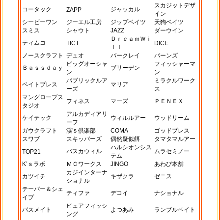
スカジットデザ
コータック
ジャッカル
ZAPP
イン
シービーワン
ジーエル工房
ジップベイツ
天狗ベイツ
スミス
シャウト
JAZZ
ダーウイン
ＤｒｅａｍＷｉ
ティムコ
TICT
DICE
ｌｌ
ノースクラフト
デュオ
バークレイ
バーンズ
ビッグオーシャ
フィッシャーマ
Ｂａｓｓｄａｙ
ブリーデン
ン
ン
パブリックルア
ミラクルワーク
ベイトブレス
マリア
ーズ
ス
マングローブス
フィネス
マーズ
ＰＥＮＥＸ
タジオ
アルカディアリ
ケイテック
ウィルルアー
ウッドリーム
ーフ
ガウクラフト
渓’s 倶楽部
COMA
ゴッドブレス
スワブ
スキッパーズ
偶然疑似餌
タマタマルアー
ハルシオンシス
バスカウィル
ムラセミノー
TOP21
テム
K’ｓラボ
ＭＣワークス
JINGO
あわび本舗
カジインターナ
カツイチ
キザクラ
ゼニス
ショナル
テーパー＆シェ
ティファ
デコイ
ナショナル
イプ
ピュアフィッシ
バスメイト
よつあみ
ランブルベイト
ング