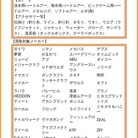
【ルアー】
淡水用ハードルアー、海水用ハードルアー、ビックゲーム用ハー
ドルアー、メタルジグ、ソフトルアー、エギ(角)
【アクセサリー等】
仕掛け（釣り糸、ライン、釣り針、オモリ、ウキ）、ウエア（ラ
イフジャケット、ジャケット、ウェーダー、グローブ、サングラ
ス）、道具箱（タックルボックス、クーラーボックス）
【買取対象メーカー】
ダイワ
シマノ
メガバス
デプス
夢屋
がまかつ
エバーグリーン
オリムピック
リョービ
アブ
ABU
ダイコー
メジャークラフ
アングラーズハ
ＵＦＭウエダ
ノリーズ
ト
ウス
イマカツ
ガンクラフト
ＯＳＰ
明邦
ラッキークラフ
メイホー
ザウルス
オフト
ト
ラパラ
バレーヒル
道楽
プラノ
HEDDON
ヘドン
津波ルアーズ
ヒヨコブランド
ティート
アカシブランド
ボッコム
トイズ
ミキスケ＆ハニ
ローカル
フロッグ
ライフベイト
ー
フィッシュアロ
テイルウォーク
ヴァガボンド
ZEAL
ー
アイズファクト
ズイール
KTF
ZPI
リー