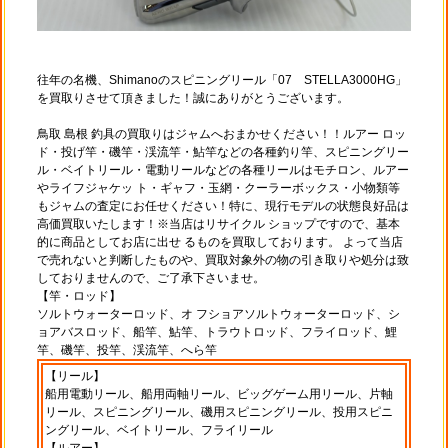
往年の名機、Shimanoのスピニングリール「07 STELLA3000HG」
を買取りさせて頂きました！誠にありがとうございます。
鳥取 島根 釣具の買取りはジャムへおまかせください！！ルアー ロッ
ド・投げ竿・磯竿・渓流竿・鮎竿などの各種釣り竿、スピニングリー
ル・ベイトリール・電動リールなどの各種リールはモチロン、ルアー
やライフジャケッ ト・ギャフ・玉網・クーラーボックス・小物類等
もジャムの査定にお任せください！特に、現行モデルの状態良好品は
高価買取いたします！※当店はリサイクル ショップですので、基本
的に商品としてお店に出せ るものを買取しております。 よって当店
で売れないと判断したものや、買取対象外の物の引き取りや処分は致
しておりませんので、ご了承下さいませ。
【竿・ロッド】
ソルトウォーターロッド、オ フショアソルトウォーターロッド、シ
ョアバスロッド、船竿、鮎竿、トラウトロッド、フライロッド、鯉
竿、磯竿、投竿、渓流竿、へら竿
【リール】
船用電動リール、船用両軸リール、ビッグゲーム用リール、片軸
リール、スピニングリール、磯用スピニングリール、投用スピニ
ングリール、ベイトリール、フライリール