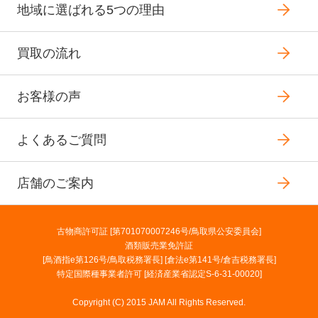
地域に選ばれる5つの理由
買取の流れ
お客様の声
よくあるご質問
店舗のご案内
古物商許可証 [第701070007246号/鳥取県公安委員会]
酒類販売業免許証
[鳥酒指e第126号/鳥取税務署長] [倉法e第141号/倉吉税務署長]
特定国際種事業者許可 [経済産業省認定S-6-31-00020]
Copyright (C) 2015 JAM All Rights Reserved.