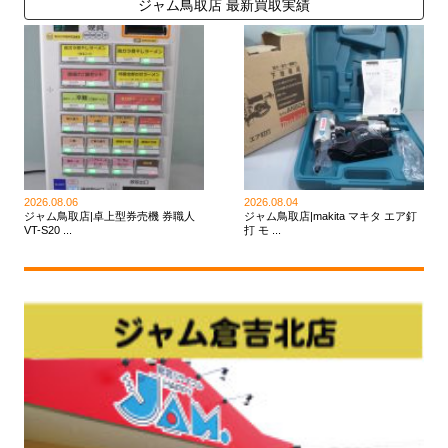
ジャム鳥取店 最新買取実績
2026.08.06
2026.08.04
ジャム鳥取店|卓上型券売機 券職人
ジャム鳥取店|makita マキタ エア釘
VT-S20 ...
打 モ ...