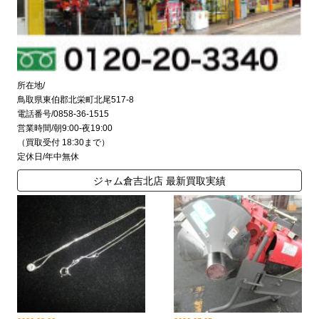
所在地/
鳥取県東伯郡北栄町北尾517-8
電話番号/0858-36-1515
営業時間/朝9:00-夜19:00
（買取受付 18:30まで）
定休日/年中無休
ジャム倉吉北店 最新買取実績