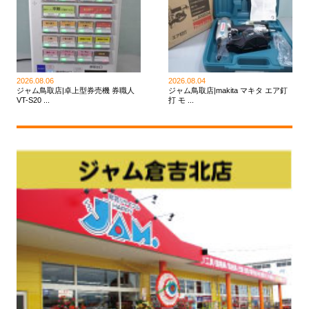
2026.08.06
2026.08.04
ジャム鳥取店|卓上型券売機 券職人
ジャム鳥取店|makita マキタ エア釘
VT-S20 ...
打 モ ...