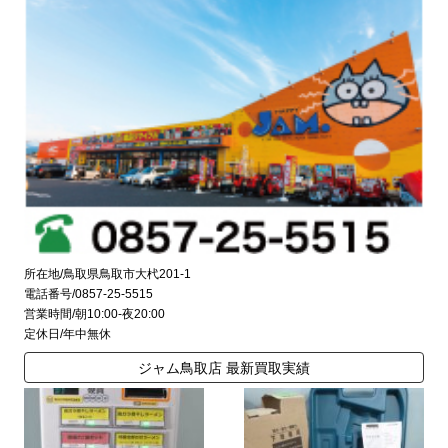
所在地/鳥取県鳥取市大杙201-1
電話番号/0857-25-5515
営業時間/朝10:00-夜20:00
定休日/年中無休
ジャム鳥取店 最新買取実績