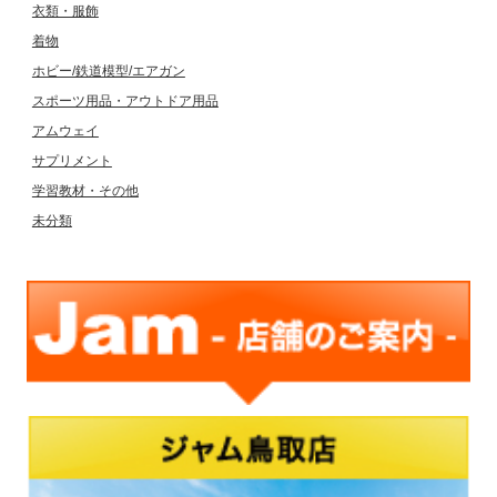
衣類・服飾
着物
ホビー/鉄道模型/エアガン
スポーツ用品・アウトドア用品
アムウェイ
サプリメント
学習教材・その他
未分類