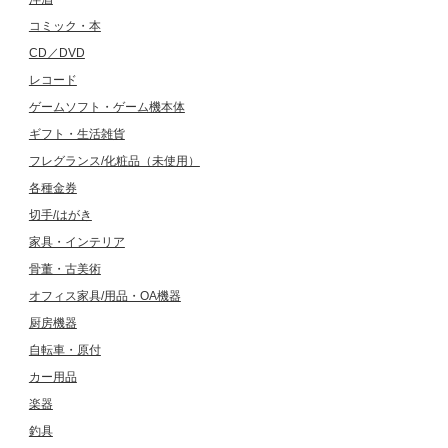
コミック・本
CD／DVD
レコード
ゲームソフト・ゲーム機本体
ギフト・生活雑貨
フレグランス/化粧品（未使用）
各種金券
切手/はがき
家具・インテリア
骨董・古美術
オフィス家具/用品・OA機器
厨房機器
自転車・原付
カー用品
楽器
釣具