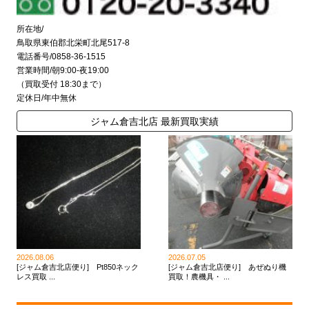
所在地/
鳥取県東伯郡北栄町北尾517-8
電話番号/0858-36-1515
営業時間/朝9:00-夜19:00
（買取受付 18:30まで）
定休日/年中無休
ジャム倉吉北店 最新買取実績
2026.08.06
2026.07.05
[ジャム倉吉北店便り] Pt850ネック
[ジャム倉吉北店便り] あぜぬり機
レス買取 ...
買取！農機具・ ...