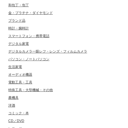
和包丁・包丁
金・プラチナ・ダイヤモンド
ブランド品
時計・腕時計
スマートフォン・携帯電話
デジタル家電
デジタルカメラ一眼レフ・レンズ・フィルムカメラ
パソコン・ノートパソコン
生活家電
オーディオ機器
電動工具・工具
特殊工具・大型機械・その他
農機具
洋酒
コミック・本
CD／DVD