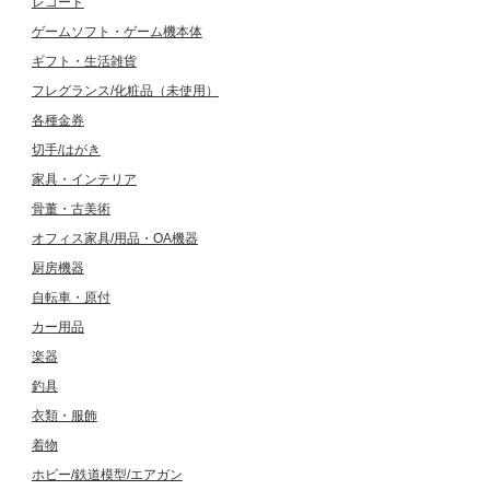
レコード
ゲームソフト・ゲーム機本体
ギフト・生活雑貨
フレグランス/化粧品（未使用）
各種金券
切手/はがき
家具・インテリア
骨董・古美術
オフィス家具/用品・OA機器
厨房機器
自転車・原付
カー用品
楽器
釣具
衣類・服飾
着物
ホビー/鉄道模型/エアガン