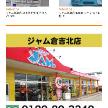
2026.08.06
2026.08.04
ジャム鳥取店|卓上型券売機 券職人
ジャム鳥取店|makita マキタ エア釘
VT-S20 ...
打 モ ...