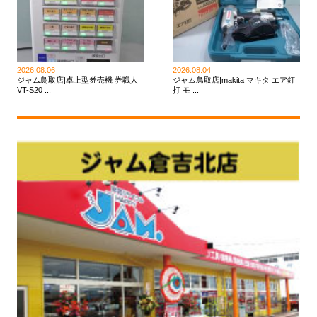
2026.08.06
2026.08.04
ジャム鳥取店|卓上型券売機 券職人
ジャム鳥取店|makita マキタ エア釘
VT-S20 ...
打 モ ...