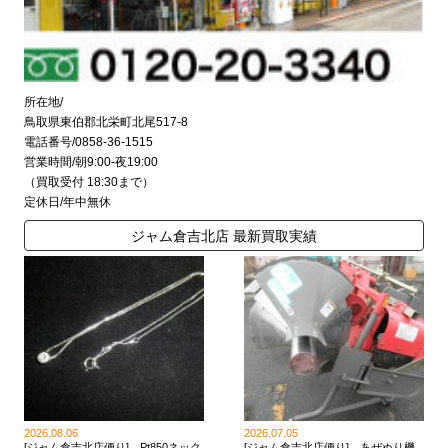
所在地/
鳥取県東伯郡北栄町北尾517-8
電話番号/0858-36-1515
営業時間/朝9:00-夜19:00
（買取受付 18:30まで）
定休日/年中無休
ジャム倉吉北店 最新買取実績
2026.08.06
2026.07.05
[ジャム倉吉北店便り] Pt850ネック
[ジャム倉吉北店便り] あぜぬり機