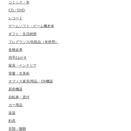
コミック・本
CD／DVD
レコード
ゲームソフト・ゲーム機本体
ギフト・生活雑貨
フレグランス/化粧品（未使用）
各種金券
切手/はがき
家具・インテリア
骨董・古美術
オフィス家具/用品・OA機器
厨房機器
自転車・原付
カー用品
楽器
釣具
衣類・服飾