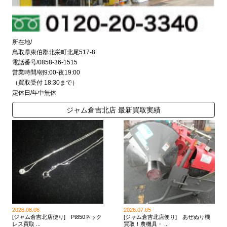
所在地/
鳥取県東伯郡北栄町北尾517-8
電話番号/0858-36-1515
営業時間/朝9:00-夜19:00
（買取受付 18:30まで）
定休日/年中無休
ジャム倉吉北店 最新買取実績
2026.08.06
2026.07.05
[ジャム倉吉北店便り] Pt850ネック
[ジャム倉吉北店便り] あぜぬり機
レス買取 ...
買取！農機具・ ...