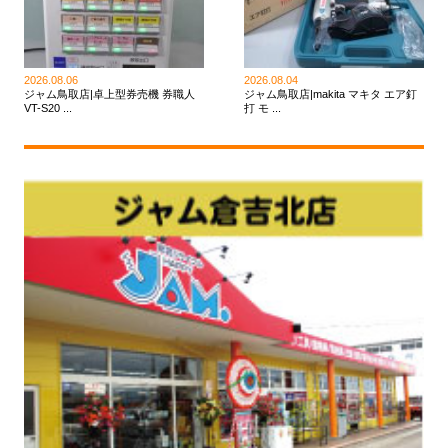
2026.08.06
2026.08.04
ジャム鳥取店|卓上型券売機 券職人
ジャム鳥取店|makita マキタ エア釘
VT-S20 ...
打 モ ...