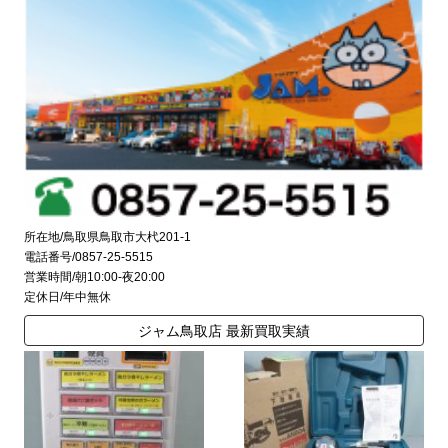
所在地/鳥取県鳥取市大杙201-1
電話番号/0857-25-5515
営業時間/朝10:00-夜20:00
定休日/年中無休
ジャム鳥取店 最新買取実績