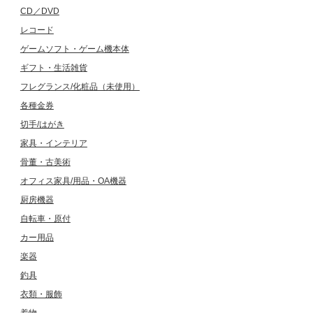
CD／DVD
レコード
ゲームソフト・ゲーム機本体
ギフト・生活雑貨
フレグランス/化粧品（未使用）
各種金券
切手/はがき
家具・インテリア
骨董・古美術
オフィス家具/用品・OA機器
厨房機器
自転車・原付
カー用品
楽器
釣具
衣類・服飾