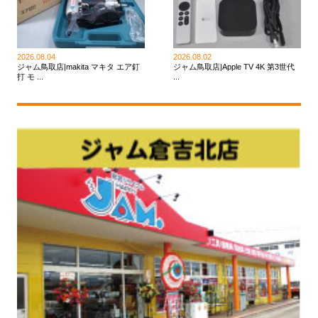
2026.08.04
2026.08.02
ジャム鳥取店|makita マキタ エア釘
ジャム鳥取店|Apple TV 4K 第3世代
打 モ ...
...