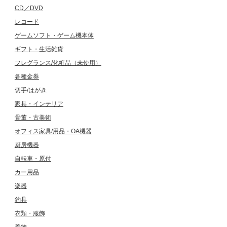
CD／DVD
レコード
ゲームソフト・ゲーム機本体
ギフト・生活雑貨
フレグランス/化粧品（未使用）
各種金券
切手/はがき
家具・インテリア
骨董・古美術
オフィス家具/用品・OA機器
厨房機器
自転車・原付
カー用品
楽器
釣具
衣類・服飾