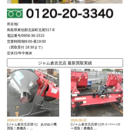
所在地/
鳥取県東伯郡北栄町北尾517-8
電話番号/0858-36-1515
営業時間/朝9:00-夜19:00
（買取受付 18:30まで）
定休日/年中無休
ジャム倉吉北店 最新買取実績
2026.07.05
2026.06.22
[ジャム倉吉北店便り] あぜぬり機
[ジャム倉吉北店便り]サイバーハロ
買取！農機具・ ...
ー買取！農機具 ...