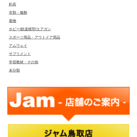
釣具
衣類・服飾
着物
ホビー/鉄道模型/エアガン
スポーツ用品・アウトドア用品
アムウェイ
サプリメント
学習教材・その他
未分類