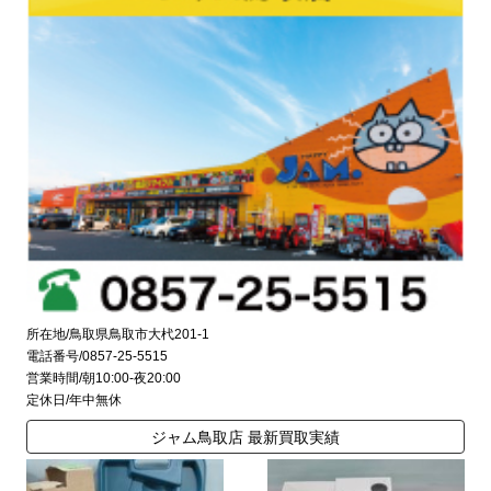
所在地/鳥取県鳥取市大杙201-1
電話番号/0857-25-5515
営業時間/朝10:00-夜20:00
定休日/年中無休
ジャム鳥取店 最新買取実績