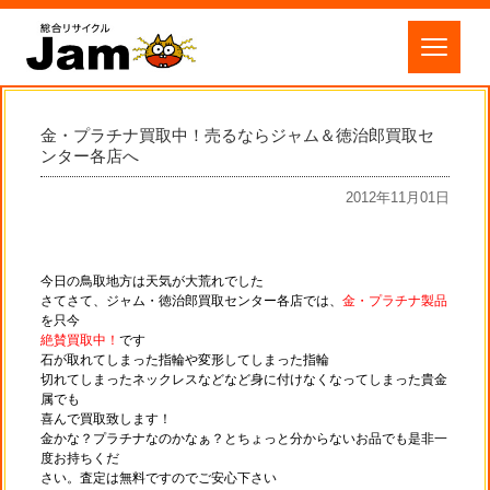
金・プラチナ買取中！売るならジャム＆徳治郎買取セ
ンター各店へ
2012年11月01日
今日の鳥取地方は天気が大荒れでした
さてさて、
ジャム・徳治郎買取センター
各店では、
金・プラチナ製品
を只今
絶賛買取中！
です
石が取れてしまった指輪や変形してしまった指輪
切れてしまったネックレスなどなど身に付けなくなってしまった貴金
属でも
喜んで買取致します！
金かな？プラチナなのかなぁ？とちょっと分からないお品でも是非
一
度
お持ちくだ
さい。
査定は無料ですのでご安心下さい