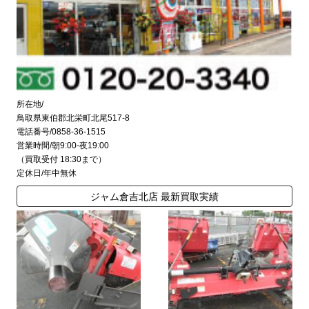
所在地/
鳥取県東伯郡北栄町北尾517-8
電話番号/0858-36-1515
営業時間/朝9:00-夜19:00
（買取受付 18:30まで）
定休日/年中無休
ジャム倉吉北店 最新買取実績