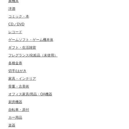
農機具
洋酒
コミック・本
CD／DVD
レコード
ゲームソフト・ゲーム機本体
ギフト・生活雑貨
フレグランス/化粧品（未使用）
各種金券
切手/はがき
家具・インテリア
骨董・古美術
オフィス家具/用品・OA機器
厨房機器
自転車・原付
カー用品
楽器