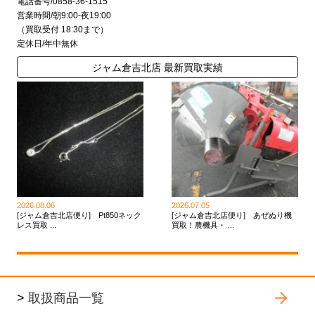
電話番号/0858-36-1515
営業時間/朝9:00-夜19:00
（買取受付 18:30まで）
定休日/年中無休
ジャム倉吉北店 最新買取実績
2026.08.06
2026.07.05
[ジャム倉吉北店便り] Pt850ネック
[ジャム倉吉北店便り] あぜぬり機
レス買取 ...
買取！農機具・ ...
>
取扱商品一覧