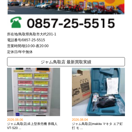
所在地/鳥取県鳥取市大杙201-1
電話番号/0857-25-5515
営業時間/朝10:00-夜20:00
定休日/年中無休
ジャム鳥取店 最新買取実績
2026.08.06
2026.08.04
ジャム鳥取店|卓上型券売機 券職人
ジャム鳥取店|makita マキタ エア釘
VT-S20 ...
打 モ ...