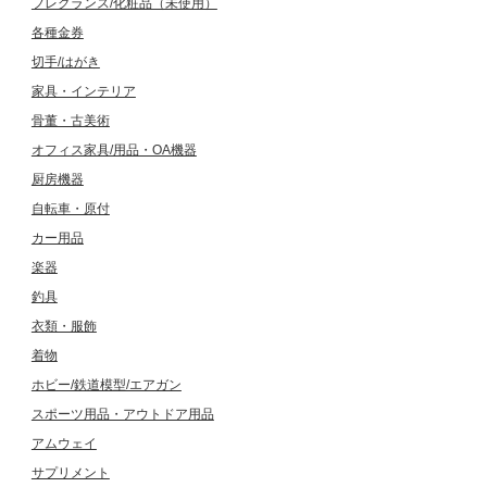
フレグランス/化粧品（未使用）
各種金券
切手/はがき
家具・インテリア
骨董・古美術
オフィス家具/用品・OA機器
厨房機器
自転車・原付
カー用品
楽器
釣具
衣類・服飾
着物
ホビー/鉄道模型/エアガン
スポーツ用品・アウトドア用品
アムウェイ
サプリメント