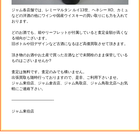
ジャム各店舗では、レミーマルタン ルイ13世、ヘネシー XO、カミュ
などの洋酒の他にワインや国産ウイスキーの買い取りにも力を入れて
おります。
どのお酒でも、箱やリーフレットが付属していると査定金額が高くな
る傾向がございます。
旧ボトルや旧デザインなど古酒になるほど高価買取させて頂きます。
頂き物のお酒やお土産で買った古酒などで未開栓のまま保管している
ものはございませんか?
査定は無料です。査定のみでも構いません。
出張買取も随時行っておりますので、是非、ご利用下さいませ。
ジャム東伯店、ジャム倉吉店、ジャム鳥取店、ジャム鳥取北店へお気
軽にご連絡下さい。
———————————-
ジャム東伯店