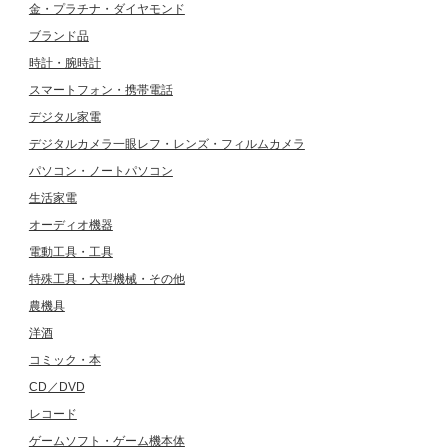
金・プラチナ・ダイヤモンド
ブランド品
時計・腕時計
スマートフォン・携帯電話
デジタル家電
デジタルカメラ一眼レフ・レンズ・フィルムカメラ
パソコン・ノートパソコン
生活家電
オーディオ機器
電動工具・工具
特殊工具・大型機械・その他
農機具
洋酒
コミック・本
CD／DVD
レコード
ゲームソフト・ゲーム機本体