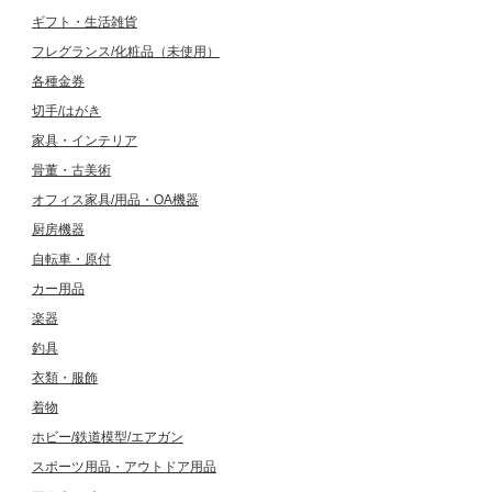
ギフト・生活雑貨
フレグランス/化粧品（未使用）
各種金券
切手/はがき
家具・インテリア
骨董・古美術
オフィス家具/用品・OA機器
厨房機器
自転車・原付
カー用品
楽器
釣具
衣類・服飾
着物
ホビー/鉄道模型/エアガン
スポーツ用品・アウトドア用品