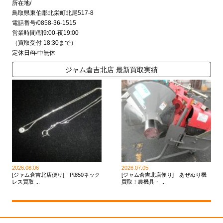
所在地/
鳥取県東伯郡北栄町北尾517-8
電話番号/0858-36-1515
営業時間/朝9:00-夜19:00
（買取受付 18:30まで）
定休日/年中無休
ジャム倉吉北店 最新買取実績
2026.08.06
2026.07.05
[ジャム倉吉北店便り] Pt850ネック
[ジャム倉吉北店便り] あぜぬり機
レス買取 ...
買取！農機具・ ...