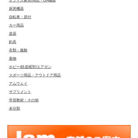
オフィス家具/用品・OA機器
厨房機器
自転車・原付
カー用品
楽器
釣具
衣類・服飾
着物
ホビー/鉄道模型/エアガン
スポーツ用品・アウトドア用品
アムウェイ
サプリメント
学習教材・その他
未分類