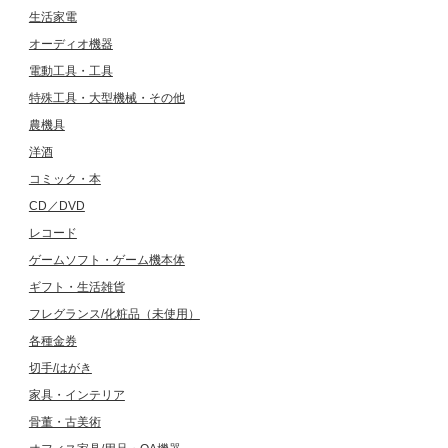
生活家電
オーディオ機器
電動工具・工具
特殊工具・大型機械・その他
農機具
洋酒
コミック・本
CD／DVD
レコード
ゲームソフト・ゲーム機本体
ギフト・生活雑貨
フレグランス/化粧品（未使用）
各種金券
切手/はがき
家具・インテリア
骨董・古美術