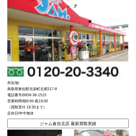
所在地/
鳥取県東伯郡北栄町北尾517-8
電話番号/0858-36-1515
営業時間/朝9:00-夜19:00
（買取受付 18:30まで）
定休日/年中無休
ジャム倉吉北店 最新買取実績