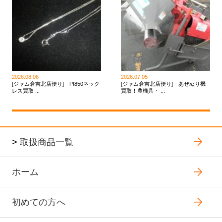
2026.08.06
2026.07.05
[ジャム倉吉北店便り] Pt850ネック
[ジャム倉吉北店便り] あぜぬり機
レス買取 ...
買取！農機具・ ...
>
取扱商品一覧
ホーム
初めての方へ