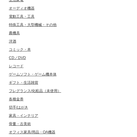
生活家電
オーディオ機器
電動工具・工具
特殊工具・大型機械・その他
農機具
洋酒
コミック・本
CD／DVD
レコード
ゲームソフト・ゲーム機本体
ギフト・生活雑貨
フレグランス/化粧品（未使用）
各種金券
切手/はがき
家具・インテリア
骨董・古美術
オフィス家具/用品・OA機器