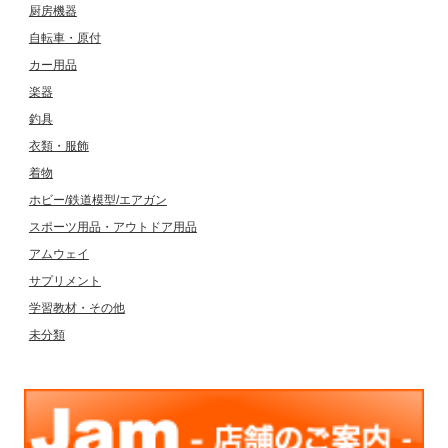
厨房機器
自転車・原付
カー用品
楽器
釣具
衣類・服飾
着物
ホビー/鉄道模型/エアガン
スポーツ用品・アウトドア用品
アムウェイ
サプリメント
学習教材・その他
未分類