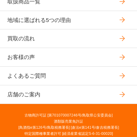
取扱商品一覧
地域に選ばれる5つの理由
買取の流れ
お客様の声
よくあるご質問
店舗のご案内
古物商許可証 [第701070007246号/鳥取県公安委員会]
酒類販売業免許証
[鳥酒指e第126号/鳥取税務署長] [倉法e第141号/倉吉税務署長]
特定国際種事業者許可 [経済産業省認定S-6-31-00020]