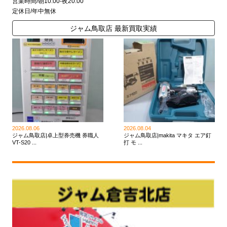
営業時間/朝10:00-夜20:00
定休日/年中無休
ジャム鳥取店 最新買取実績
2026.08.06
2026.08.04
ジャム鳥取店|卓上型券売機 券職人
ジャム鳥取店|makita マキタ エア釘
VT-S20 ...
打 モ ...