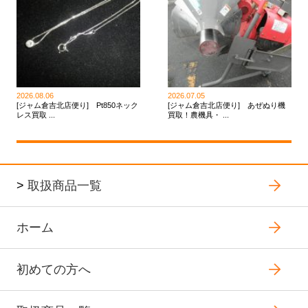
2026.08.06
2026.07.05
[ジャム倉吉北店便り] Pt850ネック
[ジャム倉吉北店便り] あぜぬり機
レス買取 ...
買取！農機具・ ...
>
取扱商品一覧
ホーム
初めての方へ