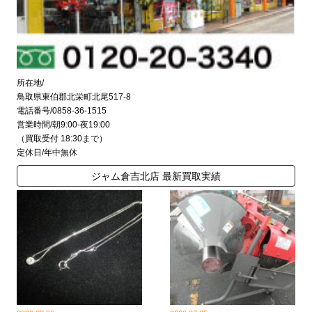
所在地/
鳥取県東伯郡北栄町北尾517-8
電話番号/0858-36-1515
営業時間/朝9:00-夜19:00
（買取受付 18:30まで）
定休日/年中無休
ジャム倉吉北店 最新買取実績