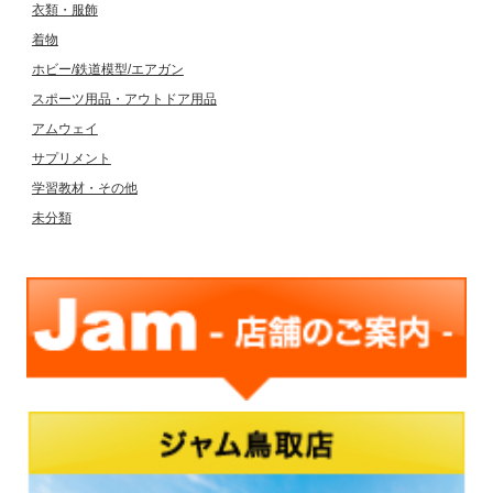
衣類・服飾
着物
ホビー/鉄道模型/エアガン
スポーツ用品・アウトドア用品
アムウェイ
サプリメント
学習教材・その他
未分類