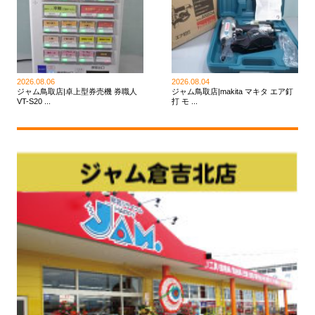
2026.08.06
2026.08.04
ジャム鳥取店|卓上型券売機 券職人
ジャム鳥取店|makita マキタ エア釘
VT-S20 ...
打 モ ...