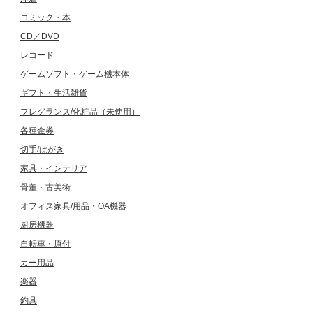
コミック・本
CD／DVD
レコード
ゲームソフト・ゲーム機本体
ギフト・生活雑貨
フレグランス/化粧品（未使用）
各種金券
切手/はがき
家具・インテリア
骨董・古美術
オフィス家具/用品・OA機器
厨房機器
自転車・原付
カー用品
楽器
釣具