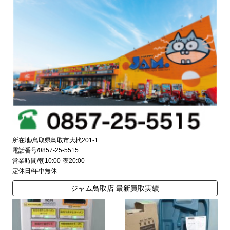
所在地/鳥取県鳥取市大杙201-1
電話番号/0857-25-5515
営業時間/朝10:00-夜20:00
定休日/年中無休
ジャム鳥取店 最新買取実績